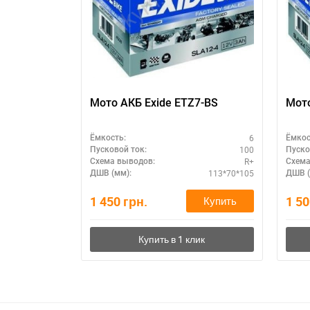
Мото АКБ Exide ETZ7-BS
Мото
6
Ёмкость:
Ёмкос
100
Пусковой ток:
Пуско
R+
Схема выводов:
Схема
113*70*105
ДШВ (мм):
ДШВ (
1 450
грн.
1 5
Купить