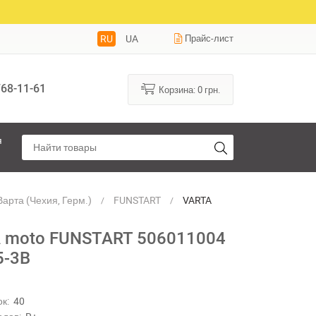
RU
UA
Прайс-лист
68-11-61
Корзина:
0
грн.
я
арта (Чехия, Герм.)
FUNSTART
VARTA
moto
FUNSTART
 moto FUNSTART 506011004
506011004
5-3B
12N5.5-3B
к:
40