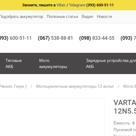
Звоните, пишите в
Viber
/
Telegram
(093) 600-51-11
Подобрать аккумулятор
Полезные статьи
Видео
Новости
093)
600-51-11
(067)
538-88-81
(098)
833-44-55
(093)
7
Тяговые
Мото
Зарядные устройства дл
АКБ
аккумуляторы
АКБ
Чехия, Герм.)
Мотоциклетные аккумуляторы 12 вольт
Мото В
VARTA
12N5.
Ёмкость:
6
Пусковой то