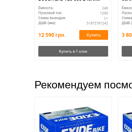
полярность L+ – для тяжелой
гара
240
Ёмкость:
Ёмкос
техники
1200
Пусковой ток:
Пуско
L+
Схема выводов:
Схема
518*276*242
ДШВ (мм):
ДШВ (
12 590
грн.
3 8
Купить
Рекомендуем посмо