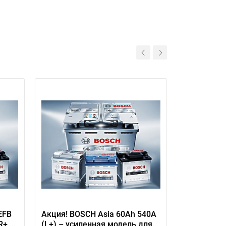
11
EFB
Акция! BOSCH Asia 60Ah 540A
FIAMM Tita
R+ –
(L+) – усиленная модель для
автоаккуму