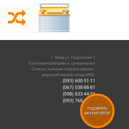
г. Киев ул. Подлесная 1
(Святошинский район, супермаркет
Сильпо, тыльная сторона здания -
закрытый малый склад АКБ).
(093) 600-51-11
(067) 538-88-81
(098) 833-44-55
(093) 768-11-61
ПОДОБРАТЬ
АККУМУЛЯТОР