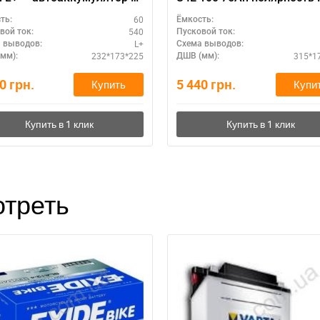
нтией
для городского режима
60
ть:
Ёмкость:
540
вой ток:
Пусковой ток:
L+
 выводов:
Схема выводов:
232*173*225
315*1
мм):
ДШВ (мм):
00
грн.
5 440
грн.
Купить
Купи
треть