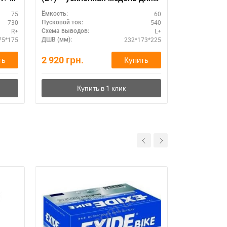
SUV
Украине
75
60
Ёмкость:
Ёмкость:
730
540
Пусковой ток:
Пусковой ток:
R+
L+
Схема выводов:
Схема выводо
75*175
232*173*225
ДШВ (мм):
ДШВ (мм):
2 920
грн.
3 970
грн.
ть
Купить