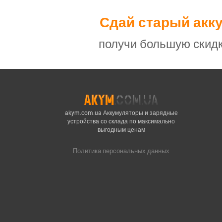
Сдай старый акк
получи большую скидк
akym.com.ua Аккумуляторы и зарядные
устройства со склада по максимально
выгодным ценам
Политика персональных данных