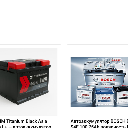
ри отсутствии связи - пишите, звоните в Viber / Telegram (093) 600-51-
Написать в Viber
Написать в Telegram
M Titanium Black Asia
Автоаккумулятор BOSCH 
 L+ — автоаккумулятор с
S4E 100 75Ah полярность 