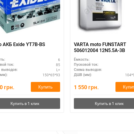
 АКБ Exide YT7B-BS
VARTA moto FUNSTART
506012004 12N5.5A-3B
6
ть:
Ёмкость:
85
вой ток:
Пусковой ток:
L+
 выводов:
Схема выводов:
150*65*93
104*
мм):
ДШВ (мм):
00
грн.
1 550
грн.
Купить
Купи