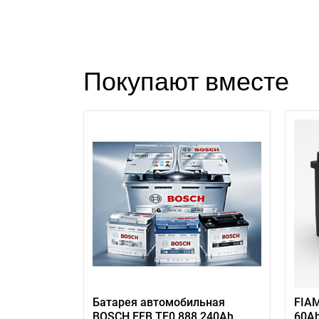
Покупают вместе
П
Батарея автомобильная
FIAM
BOSCH EFB TE0 888 240Ah
60Ah