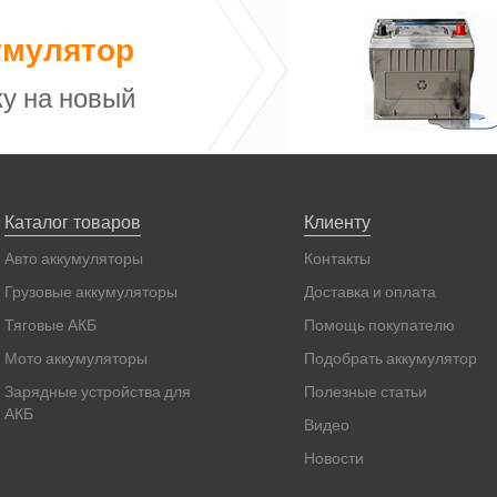
умулятор
у на новый
Каталог товаров
Клиенту
Авто аккумуляторы
Контакты
Грузовые аккумуляторы
Доставка и оплата
Тяговые АКБ
Помощь покупателю
Мото аккумуляторы
Подобрать аккумулятор
Зарядные устройства для
Полезные статьи
АКБ
Видео
Новости