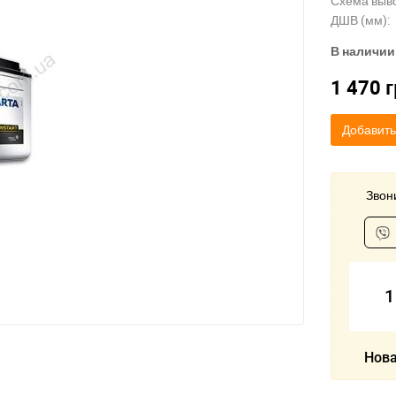
Схема выв
ДШВ (мм):
В наличии
1 470
г
Добавить
Звони
1
Нова