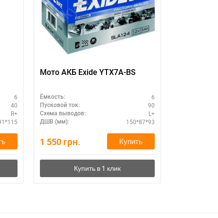
Мото АКБ Exide YTX7A-BS
Мото АКБ 
6
6
Ёмкость:
Ёмкость:
40
90
Пусковой ток:
Пусковой ток:
R+
L+
Схема выводов:
Схема выводо
91*115
150*87*93
ДШВ (мм):
ДШВ (мм):
1 550
грн.
1 600
грн.
ть
Купить