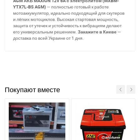
AGM АКБ MAXION 12V 6A с электролитом (MXBM-
YTX7L-BS AGM)
— полностью готовый к работе
мотоаккумулятор, идеально подходящий для скутеров
и лёгких мотоциклов. Высокая стартовая мощность,
защита от утечек и устойчивость к вибрациям делают
его универсальным решением.
Закажите в Киеве
—
доставка по всей Украине от 1 дня.
Покупают вместе
При отсутствии связи - пишите, звоните в Viber /
Telegram (093) 600-51-11