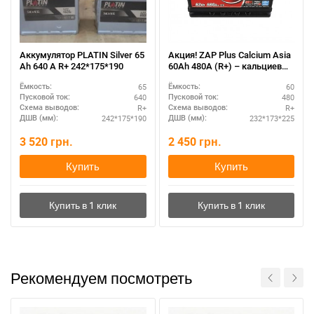
Написать в Viber
Написать в Telegram
Аккумулятор PLATIN Silver 65
Акция! ZAP Plus Calcium Asia
Ah 640 A R+ 242*175*190
60Аh 480А (R+) – кальциевый
АКБ для азиатских авто
65
60
Ёмкость:
Ёмкость:
640
480
Пусковой ток:
Пусковой ток:
R+
R+
Схема выводов:
Схема выводов:
242*175*190
232*173*225
ДШВ (мм):
ДШВ (мм):
3 520
грн.
2 450
грн.
Купить
Купить
Рекомендуем посмотреть