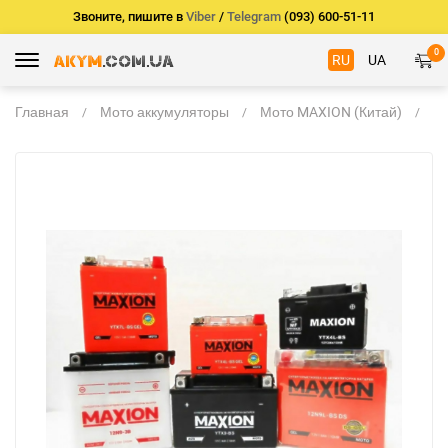
Звоните, пишите в
Viber
/
Telegram
(093) 600-51-11
0
RU
UA
Главная
Мото аккумуляторы
Мото MAXION (Китай)
M