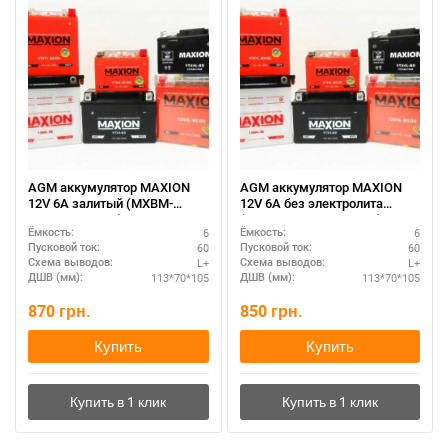
AGM аккумулятор MAXION
AGM аккумулятор MAXION
12V 6A залитый (MXBM-
12V 6A без электролита
YTX7L-BS AGM)
(MXBM-YTX7L-BS AGM)
6
6
Ёмкость:
Ёмкость:
60
60
Пусковой ток:
Пусковой ток:
L+
L+
Схема выводов:
Схема выводов:
113*70*105
113*70*105
ДШВ (мм):
ДШВ (мм):
870
грн.
850
грн.
Купить
Купить