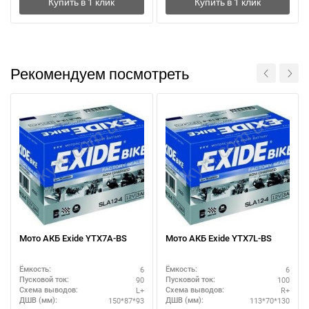
Рекомендуем посмотреть
Мото АКБ Exide YTX7A-BS
Мото АКБ Exide YTX7L-BS
6
6
Ёмкость:
Ёмкость:
90
100
Пусковой ток:
Пусковой ток:
L+
R+
Схема выводов:
Схема выводов:
150*87*93
113*70*130
ДШВ (мм):
ДШВ (мм):