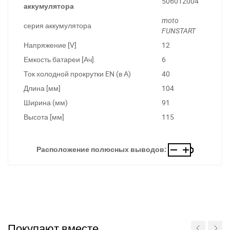
506012004
аккумулятора
moto
серия аккумулятора
FUNSTART
Напряжение [V]
12
Емкость батареи [Ач]
6
Ток холодной прокрутки EN (в А)
40
Длина [мм]
104
Ширина (мм)
91
Высота [мм]
115
Расположение полюсных выводов:
Покупают вместе