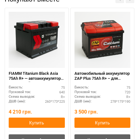
При отсутствии связи - пишите, звоните в Viber /
Telegram (093) 600-51-11
Написать в Viber
Написать в Telegram
FIAMM Titanium Black Asia
Автомобильный аккумулятор
75Ah R+ — автоаккумулятор
ZAP Plus 75Ah R+ – для
по хорошей цене
городских авто
75
75
Ёмкость:
Ёмкость:
640
720
Пусковой ток:
Пусковой ток:
R+
R+
Схема выводов:
Схема выводов:
260*173*225
278*175*190
ДШВ (мм):
ДШВ (мм):
4 210
грн.
3 500
грн.
Купить
Купить