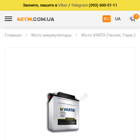
Звоните, пишите в
Viber
/
Telegram
(093) 600-51-11
0
RU
UA
Главная
Мото аккумуляторы
Мото VARTA (Чехия, Герм.)