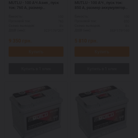
MUTLU - 100 АЧ Азия , пуск
MUTLU - 100 АЧ , пуск ток:
ток: 760 А, размер
850 А, размер аккумулятора
аккумулятора Мутлу
Мутлу (Турция): 353 Х 175 Х
100
100
Ёмкость:
Ёмкость:
(Турция): 323 Х 176 Х 207 мм.
190 мм.
760
850
Пусковой ток:
Пусковой ток:
R+
R+
Схема выводов:
Схема выводов:
323*176*207
353*175*190
ДШВ (мм):
ДШВ (мм):
9 350
грн.
5 810
грн.
Купить
Купить