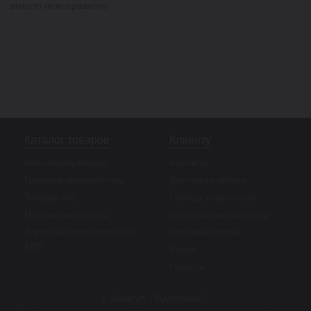
вместо неисправного.
Каталог товаров
Клиенту
Авто аккумуляторы
Контакты
Грузовые аккумуляторы
Доставка и оплата
Тяговые АКБ
Помощь покупателю
Мото аккумуляторы
Подобрать аккумулятор
Зарядные устройства для
Полезные статьи
АКБ
Видео
Новости
г. Киев ул. Подлесная 1