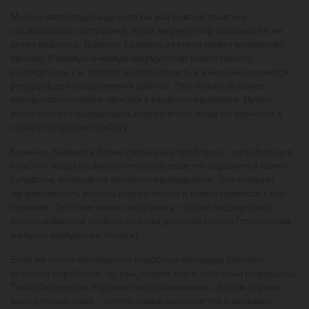
Многие автовладельцы хотя бы раз в своей практике
сталкивались с ситуацией, когда аккумулятор отказывал и не
хотел работать. Вывести батарею из строя может множество
причин. В первую очередь аккумулятор может просто
разрядиться, т.е. потерять свою емкость и у него не останется
ресурсов для продолжения работы. Это, пожалуй, самая
распространенная и простая в решении проблема. Нужно
всего-навсего подзарядить аккумулятор, тогда он вернется в
строй и продолжит работу.
Конечно, бывают и более серьезные проблемы – сульфатация
пластин. Когда на аккумуляторной решетке образуется налет
сульфата, который не является проводником. Это снижает
эффективность работы аккумулятора и может привести к его
поломке. Это тоже можно исправить – путем подзарядки с
использованием особого режима десульфатации (тренировка
малыми зарядными токами).
Если же после проведения подобных процедур батарея
остается нерабочей, то, увы, скорее всего пластины разрушены.
Такая батарея не подлежит восстановлению. В этом случае
выход только один – купить новый аккумулятор в магазине