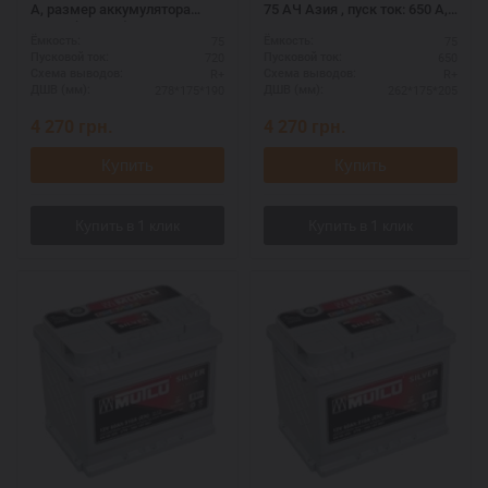
А, размер аккумулятора
75 АЧ Азия , пуск ток: 650 А,
Мутлу (Турция): 278 Х 175 Х
размер аккумулятора Мутлу
75
75
Ёмкость:
Ёмкость:
190 мм.
(Турция): 262 Х 175 Х 205 мм.
720
650
Пусковой ток:
Пусковой ток:
R+
R+
Схема выводов:
Схема выводов:
278*175*190
262*175*205
ДШВ (мм):
ДШВ (мм):
4 270
грн.
4 270
грн.
Купить
Купить