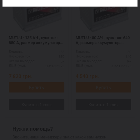
MUTLU - 135 АЧ , пуск ток:
MUTLU - 80 АЧ , пуск ток: 640
850 А, размер аккумулятора
А, размер аккумулятора
Мутлу (Турция): 513 Х 186 Х
Мутлу (Турция): 315 Х 175 Х
135
80
Ёмкость:
Ёмкость:
195 мм.
175 мм.
850
640
Пусковой ток:
Пусковой ток:
L+
R+
Схема выводов:
Схема выводов:
513*186*195
315*175*175
ДШВ (мм):
ДШВ (мм):
7 820
грн.
4 540
грн.
Купить
Купить
Нужна помощь?
Звоните, наши менеджеры знают какой вам нужен