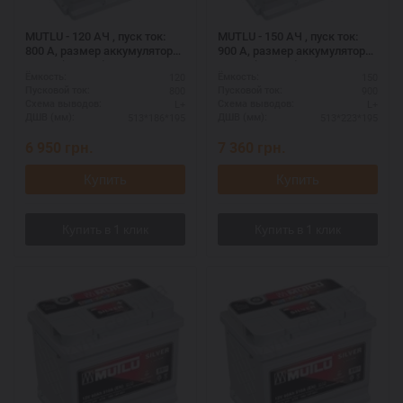
MUTLU - 120 АЧ , пуск ток:
MUTLU - 150 АЧ , пуск ток:
800 А, размер аккумулятора
900 А, размер аккумулятора
Мутлу (Турция): 513 Х 186 Х
Мутлу (Турция): 513 Х 223 Х
120
150
Ёмкость:
Ёмкость:
195 мм.
195 мм.
800
900
Пусковой ток:
Пусковой ток:
L+
L+
Схема выводов:
Схема выводов:
513*186*195
513*223*195
ДШВ (мм):
ДШВ (мм):
6 950
грн.
7 360
грн.
Купить
Купить