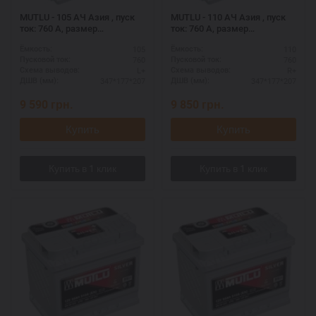
MUTLU - 105 АЧ Азия , пуск
MUTLU - 110 АЧ Азия , пуск
ток: 760 А, размер
ток: 760 А, размер
аккумулятора Мутлу
аккумулятора Мутлу
105
110
Ёмкость:
Ёмкость:
(Турция): 347 Х 177 Х 207 мм.
(Турция): 347 Х 177 Х 207 мм.
760
760
Пусковой ток:
Пусковой ток:
L+
R+
Схема выводов:
Схема выводов:
347*177*207
347*177*207
ДШВ (мм):
ДШВ (мм):
9 590
грн.
9 850
грн.
Купить
Купить