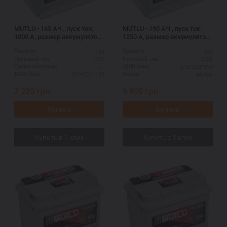
MUTLU - 165 АЧ , пуск ток:
MUTLU - 190 АЧ , пуск ток:
1000 А, размер аккумулятора
1250 А, размер аккумулятора
Мутлу (Турция): 513 Х 223 Х
Мутлу (Турция): 513 Х 223 Х
165
190
Ёмкость:
Ёмкость:
195 мм.
195 мм.
1000
1250
Пусковой ток:
Пусковой ток:
L+
513*223*195
Схема выводов:
ДШВ (мм):
513*223*195
Мутлу
ДШВ (мм):
Серия:
7 220
грн.
9 900
грн.
Купить
Купить