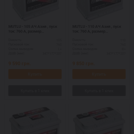
MUTLU - 105 АЧ Азия , пуск
MUTLU - 110 АЧ Азия , пуск
ток: 760 А, размер
ток: 760 А, размер
аккумулятора Мутлу
аккумулятора Мутлу
105
110
Ёмкость:
Ёмкость:
(Турция): 347 Х 177 Х 207 мм.
(Турция): 347 Х 177 Х 207 мм.
760
760
Пусковой ток:
Пусковой ток:
L+
R+
Схема выводов:
Схема выводов:
347*177*207
347*177*207
ДШВ (мм):
ДШВ (мм):
9 590
грн.
9 850
грн.
Купить
Купить