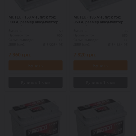
MUTLU - 150 АЧ , пуск ток:
MUTLU - 135 АЧ , пуск ток:
900 А, размер аккумулятора
850 А, размер аккумулятора
Мутлу (Турция): 513 Х 223 Х
Мутлу (Турция): 513 Х 186 Х
150
135
Ёмкость:
Ёмкость:
195 мм.
195 мм.
900
850
Пусковой ток:
Пусковой ток:
L+
L+
Схема выводов:
Схема выводов:
513*223*195
513*186*195
ДШВ (мм):
ДШВ (мм):
7 360
грн.
7 820
грн.
Купить
Купить