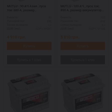
MUTLU - 90 АЧ Азия , пуск
MUTLU - 100 АЧ , пуск ток:
ток: 680 А, размер
850 А, размер аккумулятора
аккумулятора Мутлу
Мутлу (Турция): 353 Х 175 Х
90
100
Ёмкость:
Ёмкость:
(Турция): 323 Х 176 Х 207 мм.
190 мм.
680
850
Пусковой ток:
Пусковой ток:
L+
R+
Схема выводов:
Схема выводов:
323*176*207
353*175*190
ДШВ (мм):
ДШВ (мм):
4 910
грн.
5 810
грн.
Купить
Купить