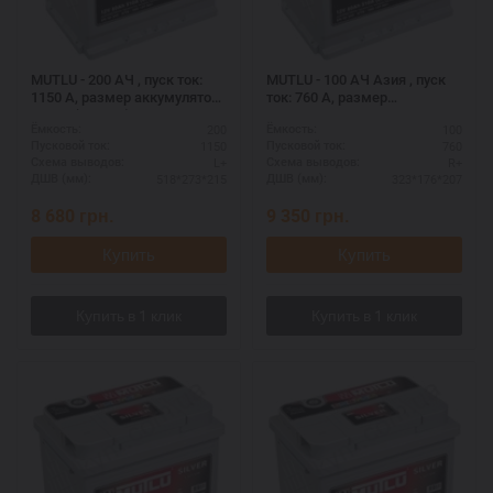
MUTLU - 200 АЧ , пуск ток:
MUTLU - 100 АЧ Азия , пуск
1150 А, размер аккумулятора
ток: 760 А, размер
Мутлу (Турция): 518 Х 273 Х
аккумулятора Мутлу
200
100
Ёмкость:
Ёмкость:
215 мм.
(Турция): 323 Х 176 Х 207 мм.
1150
760
Пусковой ток:
Пусковой ток:
L+
R+
Схема выводов:
Схема выводов:
518*273*215
323*176*207
ДШВ (мм):
ДШВ (мм):
8 680
грн.
9 350
грн.
Купить
Купить