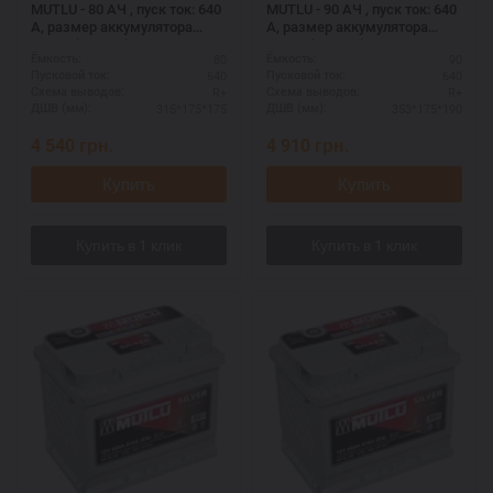
MUTLU - 80 АЧ , пуск ток: 640
MUTLU - 90 АЧ , пуск ток: 640
А, размер аккумулятора
А, размер аккумулятора
Мутлу (Турция): 315 Х 175 Х
Мутлу (Турция): 353 Х 175 Х
80
90
Ёмкость:
Ёмкость:
175 мм.
190 мм.
640
640
Пусковой ток:
Пусковой ток:
R+
R+
Схема выводов:
Схема выводов:
315*175*175
353*175*190
ДШВ (мм):
ДШВ (мм):
4 540
грн.
4 910
грн.
Купить
Купить