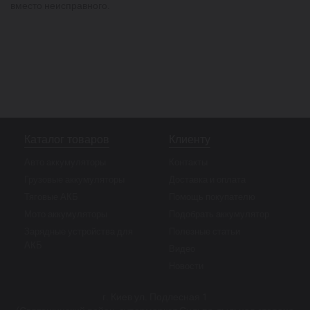
вместо неисправного.
Каталог товаров
Клиенту
Авто аккумуляторы
Контакты
Грузовые аккумуляторы
Доставка и оплата
Тяговые АКБ
Помощь покупателю
Мото аккумуляторы
Подобрать аккумулятор
Зарядные устройства для
Полезные статьи
АКБ
Видео
Новости
г. Киев ул. Подлесная 1