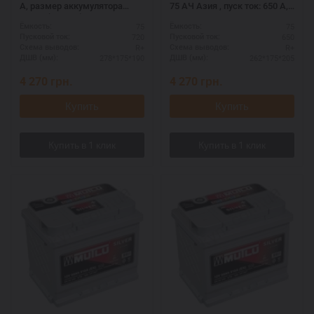
А, размер аккумулятора
75 АЧ Азия , пуск ток: 650 А,
Мутлу (Турция): 278 Х 175 Х
размер аккумулятора Мутлу
75
75
Ёмкость:
Ёмкость:
190 мм.
(Турция): 262 Х 175 Х 205 мм.
720
650
Пусковой ток:
Пусковой ток:
R+
R+
Схема выводов:
Схема выводов:
278*175*190
262*175*205
ДШВ (мм):
ДШВ (мм):
4 270
грн.
4 270
грн.
Купить
Купить