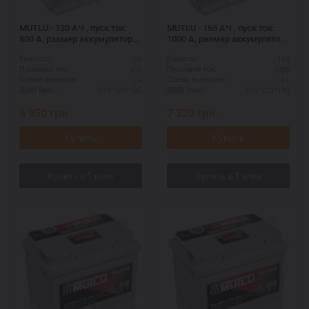
MUTLU - 120 АЧ , пуск ток:
MUTLU - 165 АЧ , пуск ток:
800 А, размер аккумулятора
1000 А, размер аккумулятора
Мутлу (Турция): 513 Х 186 Х
Мутлу (Турция): 513 Х 223 Х
120
165
Ёмкость:
Ёмкость:
195 мм.
195 мм.
800
1000
Пусковой ток:
Пусковой ток:
L+
L+
Схема выводов:
Схема выводов:
513*186*195
513*223*195
ДШВ (мм):
ДШВ (мм):
6 950
грн.
7 220
грн.
Купить
Купить