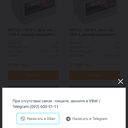
MUTLU - 190 АЧ , пуск ток:
MUTLU - 220 АЧ , пуск ток:
1250 А, размер аккумулятора
1300 А, размер аккумулятора
Мутлу (Турция): 513 Х 223 Х
Мутлу (Турция): 518 Х 273 Х
190
220
Ёмкость:
Ёмкость:
195 мм.
215 мм.
1250
1300
Пусковой ток:
Пусковой ток:
513*223*195
L+
ДШВ (мм):
Схема выводов:
Мутлу
518*273*215
Серия:
ДШВ (мм):
9 900
грн.
11 530
грн.
Купить
Купить
При отсутствии связи - пишите, звоните в Viber /
Telegram (093) 600-51-11
Написать в Viber
Написать в Telegram