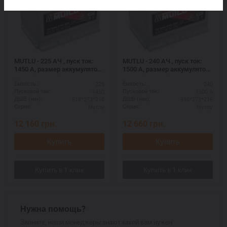
MUTLU - 225 АЧ , пуск ток:
MUTLU - 240 АЧ , пуск ток:
1450 А, размер аккумулятора
1500 А, размер аккумулятора
Мутлу (Турция): 518 Х 273 Х
Мутлу (Турция): 518 Х 273 Х
225
240
Ёмкость:
Ёмкость:
216 мм.
216 мм.
1450
1500 А
Пусковой ток:
Пусковой ток:
518*273*216
518*273*216
ДШВ (мм):
ДШВ (мм):
Мутлу
Мутлу
Серия:
Серия:
12 160
грн.
12 660
грн.
Купить
Купить
Нужна помощь?
Звоните, наши менеджеры знают какой вам нужен