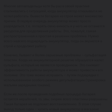
Многие автовладельцы хотя бы раз в своей практике
сталкивались с ситуацией, когда аккумулятор отказывал и не
хотел работать. Вывести батарею из строя может множество
причин. В первую очередь аккумулятор может просто
разрядиться, т.е. потерять свою емкость и у него не останется
ресурсов для продолжения работы. Это, пожалуй, самая
распространенная и простая в решении проблема. Нужно
всего-навсего подзарядить аккумулятор, тогда он вернется в
строй и продолжит работу.
Конечно, бывают и более серьезные проблемы – сульфатация
пластин. Когда на аккумуляторной решетке образуется налет
сульфата, который не является проводником. Это снижает
эффективность работы аккумулятора и может привести к его
поломке. Это тоже можно исправить – путем подзарядки с
использованием особого режима десульфатации (тренировка
малыми зарядными токами).
Если же после проведения подобных процедур батарея
остается нерабочей, то, увы, скорее всего пластины разрушены.
Такая батарея не подлежит восстановлению. В этом случае
выход только один – купить новый аккумулятор в магазине