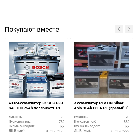
Покупают вместе
Автоаккумулятор BOSCH EFB
Аккумулятор PLATIN Silver
S4E 100 75Ah полярность R+ –
Asia 95Ah 830A R+ (правый +)
для городского режима
75
95
Ёмкость:
Ёмкость:
730
830
Пусковой ток:
Пусковой ток:
R+
R+
Схема выводов:
Схема выводов:
315*175*175
305*176*222
ДШВ (мм):
ДШВ (мм):