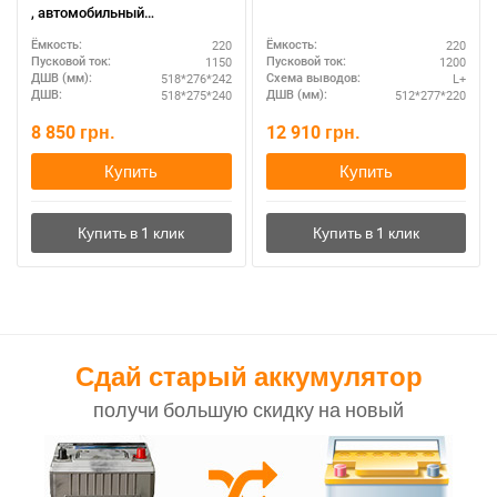
, автомобильный
аккумулятор 12 вольт Варта
220
220
Ёмкость:
Ёмкость:
Промотив , емкость - 220
1150
1200
Пусковой ток:
Пусковой ток:
Ампер/часов, размер: 518 Х
518*276*242
L+
ДШВ (мм):
Схема выводов:
276 Х 242 , пуск. Ток: 1150
518*275*240
512*277*220
ДШВ:
ДШВ (мм):
Ампер.
8 850
грн.
12 910
грн.
Купить
Купить
Сдай старый аккумулятор
получи большую скидку на новый