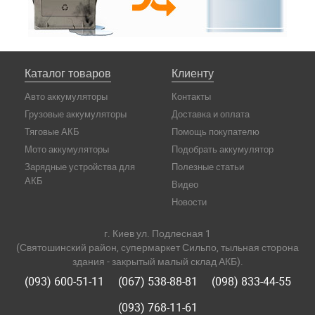
Каталог товаров
Клиенту
Авто аккумуляторы
Контакты
Грузовые аккумуляторы
Доставка и оплата
Тяговые АКБ
Помощь покупателю
Мото аккумуляторы
Подобрать аккумулятор
Зарядные устройства для
Полезные статьи
АКБ
Видео
Новости
г. Киев ул. Подлесная 1
(Святошинский район, супермаркет Сильпо, тыльная сторона
здания - закрытый малый склад АКБ).
(093) 600-51-11
(067) 538-88-81
(098) 833-44-55
(093) 768-11-61