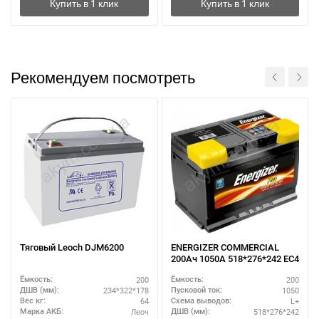
Рекомендуем посмотреть
Тяговый Leoch DJM6200
ENERGIZER COMMERCIAL
200Ач 1050А 518*276*242 EC4
200
200
Ёмкость:
Ёмкость:
234*322*178
1050
ДШВ (мм):
Пусковой ток:
64
L+
Вес кг:
Схема выводов:
Леоч
518*276*242
Марка АКБ:
ДШВ (мм):