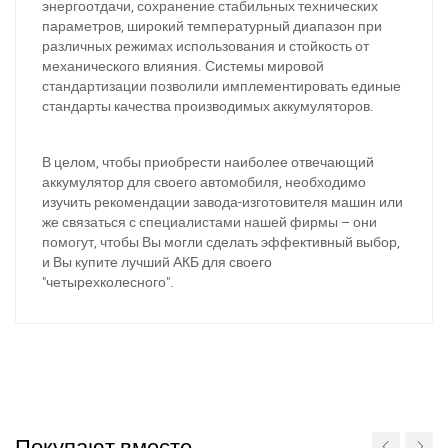
энергоотдачи, сохранение стабильных технических
параметров, широкий температурный диапазон при
различных режимах использования и стойкость от
механического влияния. Системы мировой
стандартизации позволили имплементировать единые
стандарты качества производимых аккумуляторов.
В целом, чтобы приобрести наиболее отвечающий
аккумулятор для своего автомобиля, необходимо
изучить рекомендации завода-изготовителя машин или
же связаться с специалистами нашей фирмы – они
помогут, чтобы Вы могли сделать эффективный выбор,
При отсутствии связи - пишите, звоните в Viber /
и Вы купите лучший АКБ для своего
Telegram (093) 600-51-11
"четырехколесного".
Написать в Viber
Написать в Telegram
Покупают вместе