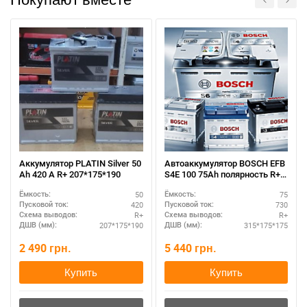
Аккумулятор PLATIN Silver 50
Автоаккумулятор BOSCH EFB
Ah 420 A R+ 207*175*190
S4E 100 75Ah полярность R+ –
для городского режима
50
75
Ёмкость:
Ёмкость:
420
730
Пусковой ток:
Пусковой ток:
R+
R+
Схема выводов:
Схема выводов:
207*175*190
315*175*175
ДШВ (мм):
ДШВ (мм):
2 490
грн.
5 440
грн.
Купить
Купить