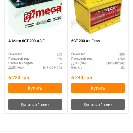
А-Мега 6СТ-200-А3 F
6СТ-200 Аз Feon
200
200
Ёмкость:
Ёмкость:
1050
1250
Пусковой ток:
Пусковой ток:
L+
518*240*242
Схема выводов:
ДШВ (мм):
513*275*223
52
ДШВ (мм):
Вес кг:
6 220
грн.
6 240
грн.
Купить
Купить