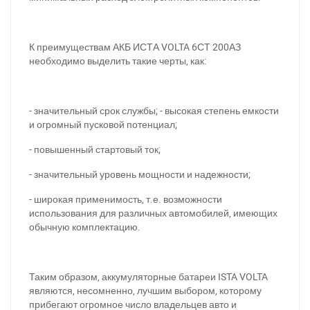
К преимуществам АКБ ИСТА VOLTA 6СТ 200АЗ
необходимо выделить такие черты, как:
- значительный срок службы; - высокая степень емкости
и огромный пусковой потенциал;
- повышенный стартовый ток;
- значительный уровень мощности и надежности;
- широкая применимость, т.е. возможности
использования для различных автомобилей, имеющих
обычную комплектацию.
При отсутствии связи - пишите, звоните в Viber /
Telegram (093) 600-51-11
Таким образом, аккумуляторные батареи ISTA VOLTA
являются, несомненно, лучшим выбором, которому
Написать в Viber
Написать в Telegram
прибегают огромное число владельцев авто и