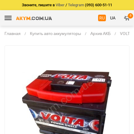
Звоните, пишите в
Viber
/
Telegram
(093) 600-51-11
0
RU
UA
Главная
Купить авто аккумуляторы
Архив АКБ
VOLTA 