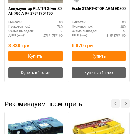
Аккумулятор PLATIN Silver 80
Exide START-STOP AGM EK800
Ah 780 A R+ 278*175*190
80
80
Ёмкость:
Ёмкость:
780
800
Пусковой ток:
Пусковой ток:
R+
R+
Схема выводов:
Схема выводов:
278*175*190
315*175*190
ДШВ (мм):
ДШВ (мм):
3 830
грн.
6 870
грн.
Купить
Купить
Рекомендуем посмотреть