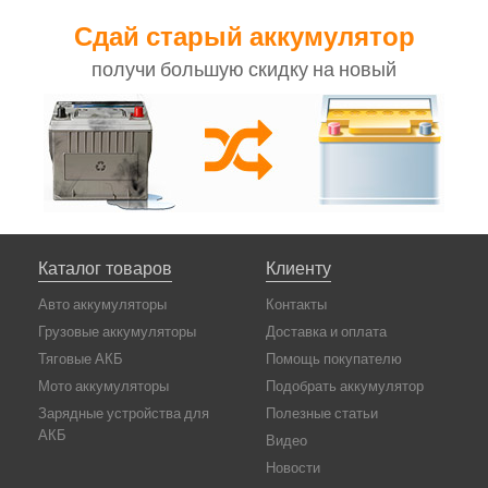
Сдай старый аккумулятор
получи большую скидку на новый
Каталог товаров
Клиенту
Авто аккумуляторы
Контакты
Грузовые аккумуляторы
Доставка и оплата
Тяговые АКБ
Помощь покупателю
Мото аккумуляторы
Подобрать аккумулятор
Зарядные устройства для
Полезные статьи
АКБ
Видео
Новости