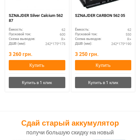
SZNAJDER Silver Calcium 562
SZNAJDER CARBON 562 05
87
62
62
Ёмкость:
Ёмкость:
600
550
Пусковой ток:
Пусковой ток:
R+
R+
Схема выводов:
Схема выводов:
242*175*175
242*175*190
ДШВ (мм):
ДШВ (мм):
3 260
грн.
3 250
грн.
Купить
Купить
Сдай старый аккумулятор
получи большую скидку на новый