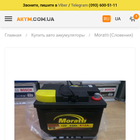
Звоните, пишите в
Viber
/
Telegram
(093) 600-51-11
0
RU
UA
Главная
Купить авто аккумуляторы
Moratti (Словения)