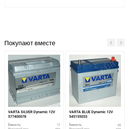
Покупают вместе
При отсутствии связи - пишите, звоните в Viber /
Telegram (093) 600-51-11
VARTA SILVER Dynamic 12V
VARTA BLUE Dynamic 12V
577400078
545155033
Написать в Viber
Написать в Telegram
77
45
Ёмкость:
Ёмкость: