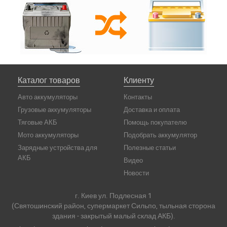
Каталог товаров
Клиенту
Авто аккумуляторы
Контакты
Грузовые аккумуляторы
Доставка и оплата
Тяговые АКБ
Помощь покупателю
Мото аккумуляторы
Подобрать аккумулятор
Зарядные устройства для
Полезные статьи
АКБ
Видео
Новости
г. Киев ул. Подлесная 1
(Святошинский район, супермаркет Сильпо, тыльная сторона
здания - закрытый малый склад АКБ).