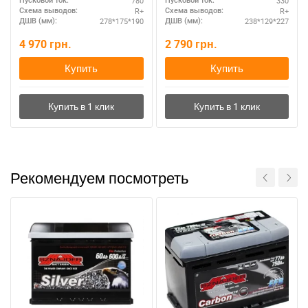
780
330
Пусковой ток:
Пусковой ток:
R+
R+
Схема выводов:
Схема выводов:
278*175*190
238*129*227
ДШВ (мм):
ДШВ (мм):
4 970
грн.
2 790
грн.
Купить
Купить
Рекомендуем посмотреть