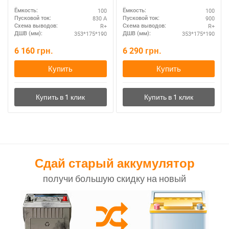
R+ – для внедорожников
100
100
Ёмкость:
Ёмкость:
830 А
900
Пусковой ток:
Пусковой ток:
R+
R+
Схема выводов:
Схема выводов:
353*175*190
353*175*190
ДШВ (мм):
ДШВ (мм):
6 160
грн.
6 290
грн.
Купить
Купить
Сдай старый аккумулятор
получи большую скидку на новый