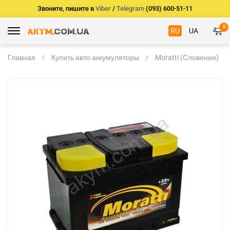
Звоните, пишите в
Viber
/
Telegram
(093) 600-51-11
0
RU
UA
Главная
Купить авто аккумуляторы
Moratti (Словения)