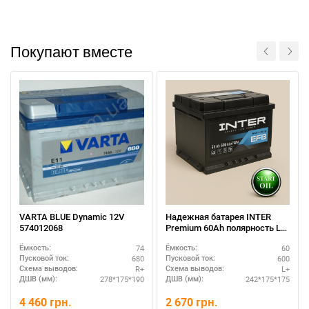
Покупают вместе
При отсутствии связи - пишите, звоните в Viber /
VARTA BLUE Dynamic 12V
Надежная батарея INTER
Telegram (093) 600-51-11
574012068
Premium 60Ah полярность L+
- ExMET технология
74
60
Ёмкость:
Ёмкость:
Написать в Viber
Написать в Telegram
680
600
Пусковой ток:
Пусковой ток:
R+
L+
Схема выводов:
Схема выводов:
278*175*190
242*175*175
ДШВ (мм):
ДШВ (мм):
4 460
грн.
2 670
грн.