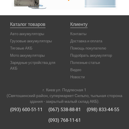
Каталог товаров
Клиенту
Авто аккумуляторы
Контакты
Грузовые аккумуляторы
Доставка и оплата
Тяговые АКБ
Помощь покупателю
Мото аккумуляторы
Подобрать аккумулятор
Зарядные устройства для
Полезные статьи
АКБ
Видео
Новости
г. Киев ул. Подлесная 1
(Святошинский район, супермаркет Сильпо, тыльная сторона
здания - закрытый малый склад АКБ).
(093) 600-51-11
(067) 538-88-81
(098) 833-44-55
(093) 768-11-61