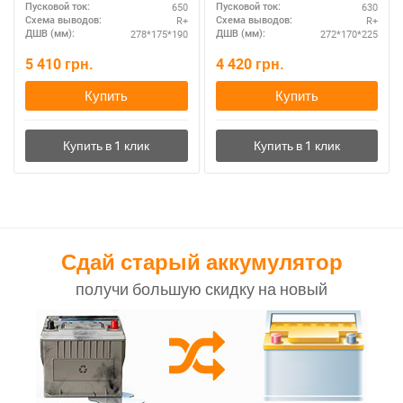
650
630
Пусковой ток:
Пусковой ток:
R+
R+
Схема выводов:
Схема выводов:
278*175*190
272*170*225
ДШВ (мм):
ДШВ (мм):
5 410
грн.
4 420
грн.
Купить
Купить
Сдай старый аккумулятор
получи большую скидку на новый