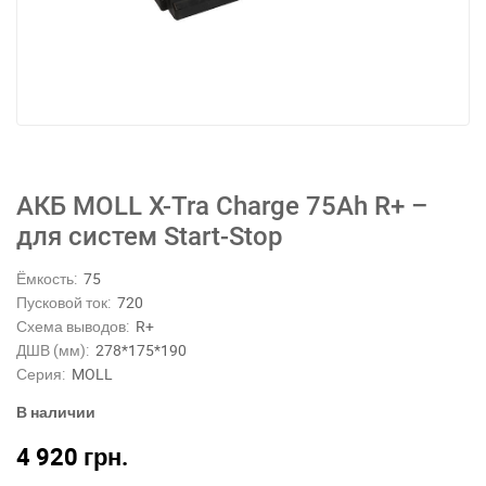
АКБ MOLL X-Tra Charge 75Ah R+ –
для систем Start-Stop
Ёмкость:
75
Пусковой ток:
720
Схема выводов:
R+
ДШВ (мм):
278*175*190
Серия:
MOLL
В наличии
4 920
грн.