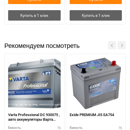
Рекомендуем посмотреть
Varta Professional DC 930075 ,
Exide PREMIUM JIS EA754
авто аккумуляторы Варта
Профессионал ДС 75 , 650 А,
75
75
Ёмкость:
Ёмкость:
278 Х 175 Х 190 .