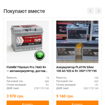
Покупают вместе
При отсутствии связи - пишите, звоните в Viber /
Telegram (093) 600-51-11
Написать в Viber
Написать в Telegram
FIAMM Titanium Pro 74Ah R+
Аккумулятор PLATIN Silver
— автоаккумулятор, доставка
100 Ah 920 A R+ 350*175*190
по Украине
74
100
Ёмкость:
Ёмкость:
680
920
Пусковой ток:
Пусковой ток:
R+
R+
Схема выводов:
Схема выводов:
278*175*190
353*175*190
ДШВ (мм):
ДШВ (мм):
3 970
грн.
5 160
грн.
Купить
Купить