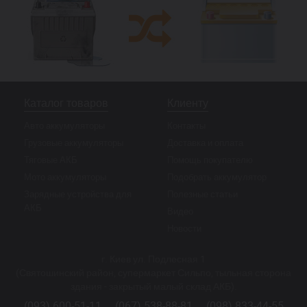
Каталог товаров
Клиенту
Авто аккумуляторы
Контакты
Грузовые аккумуляторы
Доставка и оплата
Тяговые АКБ
Помощь покупателю
Мото аккумуляторы
Подобрать аккумулятор
Зарядные устройства для
Полезные статьи
АКБ
Видео
Новости
г. Киев ул. Подлесная 1
(Святошинский район, супермаркет Сильпо, тыльная сторона
здания - закрытый малый склад АКБ).
(093) 600-51-11
(067) 538-88-81
(098) 833-44-55