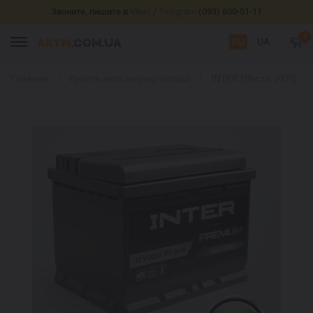
Звоните, пишите в
Viber
/
Telegram
(093) 600-51-11
0
RU
UA
Главная
Купить авто аккумуляторы
INTER (Веста, УКР)