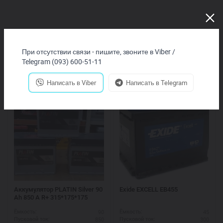
При отсутствии связи - пишите, звоните в Viber /
Telegram (093) 600-51-11
Покупают вместе
Написать в Viber
Написать в Telegram
Аккумулятор PLATIN Silver 90
Exide EXCELL EB455
Ah 850 A R+ 315*175*175
90
45
Ёмкость:
Ёмкость:
850
300
Пусковой ток:
Пусковой ток: