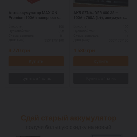
Автоаккумулятор MAXION
АКБ SZNAJDER 600 38 —
Premium 100Ah полярность
100Ач 760А (L+), аккумулятор
R+ – зимний пуск
для дизеля, высокие
100
100
Ёмкость:
Ёмкость:
нагрузки
850
760
Пусковой ток:
Пусковой ток:
R+
L+
Схема выводов:
Схема выводов:
353*175*190
353*175*190
ДШВ (мм):
ДШВ (мм):
3 770
грн.
4 580
грн.
Купить
Купить
Сдай старый аккумулятор
получи большую скидку на новый