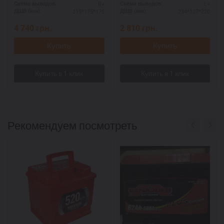
R+
L+
Схема выводов:
Схема выводов:
315*175*175
234*127*220
ДШВ (мм):
ДШВ (мм):
4 740
грн.
2 810
грн.
Купить
Купить
Рекомендуем посмотреть