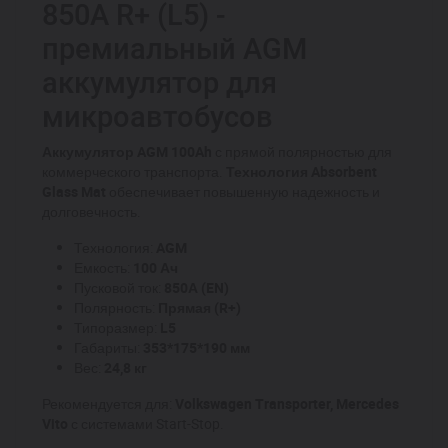
850A R+ (L5) -
премиальный AGM
аккумулятор для
микроавтобусов
Аккумулятор AGM 100Ah
с прямой полярностью для
коммерческого транспорта.
Технология Absorbent
Glass Mat
обеспечивает повышенную надежность и
долговечность.
Технология:
AGM
Емкость:
100 Ач
Пусковой ток:
850А (EN)
Полярность:
Прямая (R+)
Типоразмер:
L5
Габариты:
353*175*190 мм
Вес:
24,8 кг
Рекомендуется для:
Volkswagen Transporter, Mercedes
Vito
с системами Start-Stop.