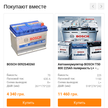
Покупают вместе
BOSCH 0092S40260
Автоаккумулятор BOSCH T50
800 225Ah полярность L+ –
для спецтехники
70
225
Ёмкость:
Ёмкость:
630 А
1150
Пусковой ток:
Пусковой ток:
R+
L+
Схема выводов:
Схема выводов:
261*175*220
518*276*242
ДШВ (мм):
ДШВ (мм):
4 340
грн.
11 460
грн.
Купить
Купить