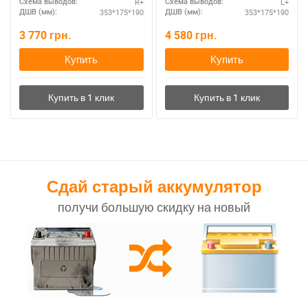
R+
L+
Схема выводов:
Схема выводов:
353*175*190
353*175*190
ДШВ (мм):
ДШВ (мм):
3 770
грн.
4 580
грн.
Купить
Купить
Сдай старый аккумулятор
получи большую скидку на новый