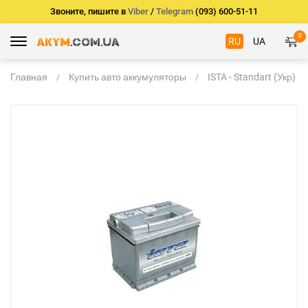
Звоните, пишите в
Viber
/
Telegram
(093) 600-51-11
0
RU
UA
Главная
Купить авто аккумуляторы
ISTA - Standart (Укр)