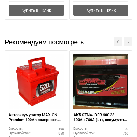
Рекомендуем посмотреть
Автоаккумулятор MAXION
АКБ SZNAJDER 600 38 —
Premium 100Ah полярность
100Ач 760А (L+), аккумулятор
R+ – зимний пуск
для дизеля, высокие
100
100
Ёмкость:
Ёмкость:
нагрузки
850
760
Пусковой ток:
Пусковой ток: