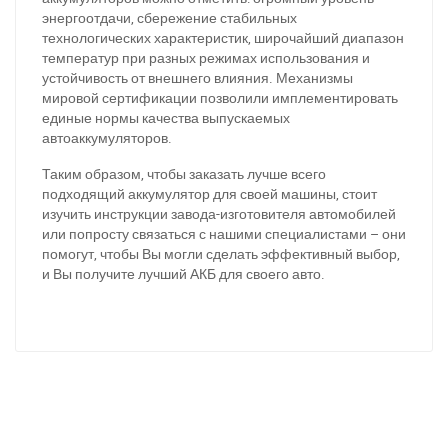
энергоотдачи, сбережение стабильных
технологических характеристик, широчайший диапазон
температур при разных режимах использования и
устойчивость от внешнего влияния. Механизмы
мировой сертификации позволили имплементировать
единые нормы качества выпускаемых
автоаккумуляторов.
Таким образом, чтобы заказать лучше всего
подходящий аккумулятор для своей машины, стоит
изучить инструкции завода-изготовителя автомобилей
или попросту связаться с нашими специалистами – они
помогут, чтобы Вы могли сделать эффективный выбор,
При отсутствии связи - пишите, звоните в Viber /
и Вы получите лучший АКБ для своего авто.
Telegram (093) 600-51-11
Написать в Viber
Написать в Telegram