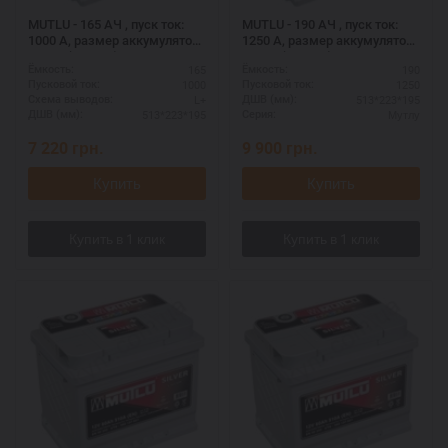
MUTLU - 165 АЧ , пуск ток:
MUTLU - 190 АЧ , пуск ток:
1000 А, размер аккумулятора
1250 А, размер аккумулятора
Мутлу (Турция): 513 Х 223 Х
Мутлу (Турция): 513 Х 223 Х
165
190
Ёмкость:
Ёмкость:
195 мм.
195 мм.
1000
1250
Пусковой ток:
Пусковой ток:
L+
513*223*195
Схема выводов:
ДШВ (мм):
513*223*195
Мутлу
ДШВ (мм):
Серия:
7 220
грн.
9 900
грн.
Купить
Купить