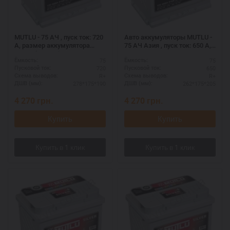
MUTLU - 75 АЧ , пуск ток: 720
Авто аккумуляторы MUTLU -
А, размер аккумулятора
75 АЧ Азия , пуск ток: 650 А,
Мутлу (Турция): 278 Х 175 Х
размер аккумулятора Мутлу
75
75
Ёмкость:
Ёмкость:
190 мм.
(Турция): 262 Х 175 Х 205 мм.
720
650
Пусковой ток:
Пусковой ток:
R+
R+
Схема выводов:
Схема выводов:
278*175*190
262*175*205
ДШВ (мм):
ДШВ (мм):
4 270
грн.
4 270
грн.
Купить
Купить