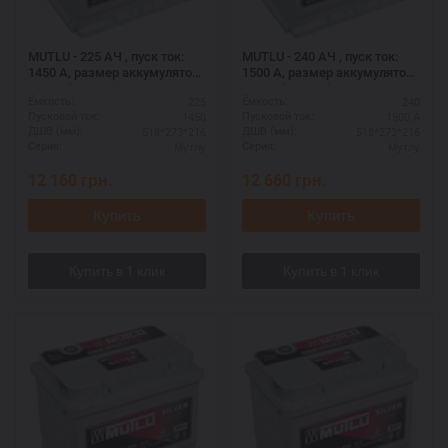
MUTLU - 225 АЧ , пуск ток:
MUTLU - 240 АЧ , пуск ток:
1450 А, размер аккумулятора
1500 А, размер аккумулятора
Мутлу (Турция): 518 Х 273 Х
Мутлу (Турция): 518 Х 273 Х
225
240
Ёмкость:
Ёмкость:
216 мм.
216 мм.
1450
1500 А
Пусковой ток:
Пусковой ток:
518*273*216
518*273*216
ДШВ (мм):
ДШВ (мм):
Мутлу
Мутлу
Серия:
Серия:
12 160
грн.
12 660
грн.
Купить
Купить