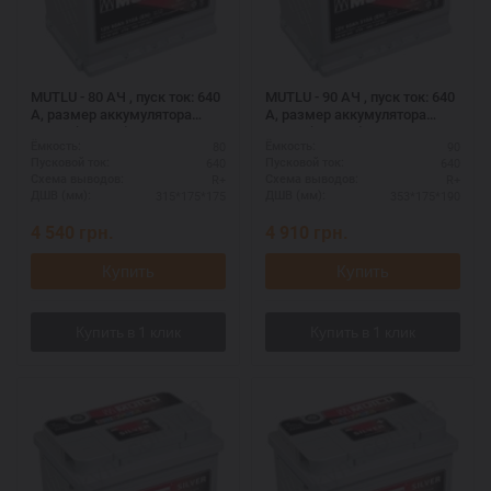
MUTLU - 80 АЧ , пуск ток: 640
MUTLU - 90 АЧ , пуск ток: 640
А, размер аккумулятора
А, размер аккумулятора
Мутлу (Турция): 315 Х 175 Х
Мутлу (Турция): 353 Х 175 Х
80
90
Ёмкость:
Ёмкость:
175 мм.
190 мм.
640
640
Пусковой ток:
Пусковой ток:
R+
R+
Схема выводов:
Схема выводов:
315*175*175
353*175*190
ДШВ (мм):
ДШВ (мм):
4 540
грн.
4 910
грн.
Купить
Купить