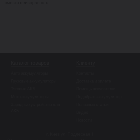
вместо неисправного.
Каталог товаров
Клиенту
Авто аккумуляторы
Контакты
Грузовые аккумуляторы
Доставка и оплата
Тяговые АКБ
Помощь покупателю
Мото аккумуляторы
Подобрать аккумулятор
Зарядные устройства для
Полезные статьи
АКБ
Видео
Новости
г. Киев ул. Подлесная 1