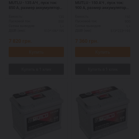
MUTLU - 135 АЧ , пуск ток:
MUTLU - 150 АЧ , пуск ток:
850 А, размер аккумулятора
900 А, размер аккумулятора
Мутлу (Турция): 513 Х 186 Х
Мутлу (Турция): 513 Х 223 Х
135
150
Ёмкость:
Ёмкость:
195 мм.
195 мм.
850
900
Пусковой ток:
Пусковой ток:
L+
L+
Схема выводов:
Схема выводов:
513*186*195
513*223*195
ДШВ (мм):
ДШВ (мм):
7 820
грн.
7 360
грн.
Купить
Купить