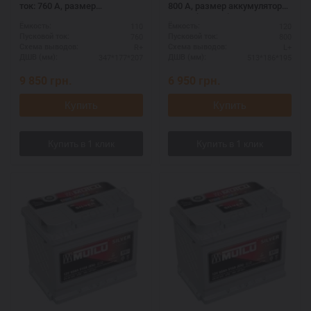
ток: 760 А, размер
800 А, размер аккумулятора
аккумулятора Мутлу
Мутлу (Турция): 513 Х 186 Х
110
120
Ёмкость:
Ёмкость:
(Турция): 347 Х 177 Х 207 мм.
195 мм.
760
800
Пусковой ток:
Пусковой ток:
R+
L+
Схема выводов:
Схема выводов:
347*177*207
513*186*195
ДШВ (мм):
ДШВ (мм):
9 850
грн.
6 950
грн.
Купить
Купить