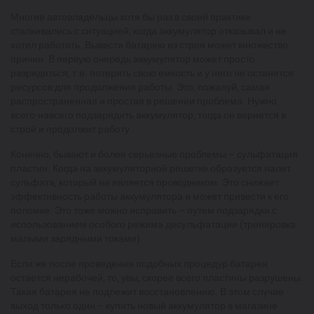
Многие автовладельцы хотя бы раз в своей практике
сталкивались с ситуацией, когда аккумулятор отказывал и не
хотел работать. Вывести батарею из строя может множество
причин. В первую очередь аккумулятор может просто
разрядиться, т.е. потерять свою емкость и у него не останется
ресурсов для продолжения работы. Это, пожалуй, самая
распространенная и простая в решении проблема. Нужно
всего-навсего подзарядить аккумулятор, тогда он вернется в
строй и продолжит работу.
Конечно, бывают и более серьезные проблемы – сульфатация
пластин. Когда на аккумуляторной решетке образуется налет
сульфата, который не является проводником. Это снижает
эффективность работы аккумулятора и может привести к его
поломке. Это тоже можно исправить – путем подзарядки с
использованием особого режима десульфатации (тренировка
малыми зарядными токами).
Если же после проведения подобных процедур батарея
остается нерабочей, то, увы, скорее всего пластины разрушены.
Такая батарея не подлежит восстановлению. В этом случае
выход только один – купить новый аккумулятор в магазине