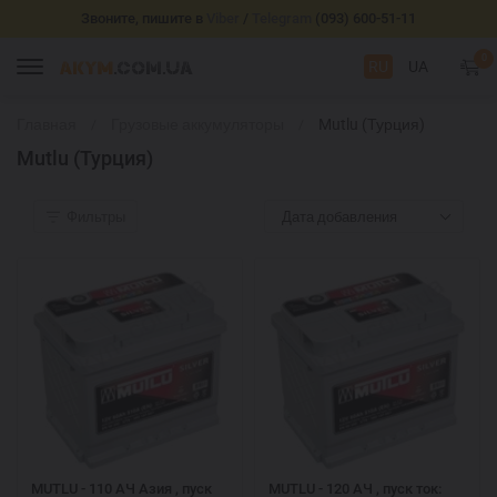
Звоните, пишите в
Viber
/
Telegram
(093) 600-51-11
0
RU
UA
Главная
Грузовые аккумуляторы
Mutlu (Турция)
Mutlu (Турция)
Фильтры
Дата добавления
MUTLU - 110 АЧ Азия , пуск
MUTLU - 120 АЧ , пуск ток: