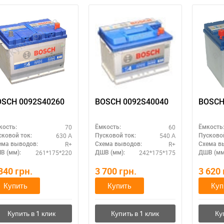
OSCH 0092S40260
BOSCH 0092S40040
BOSCH
70
60
кость:
Ёмкость:
Ёмкость
630 А
540 А
сковой ток:
Пусковой ток:
Пусковой
R+
R+
ема выводов:
Схема выводов:
Схема в
261*175*220
242*175*175
В (мм):
ДШВ (мм):
ДШВ (мм
 340
грн.
3 700
грн.
3 620
Купить
Купить
Куп