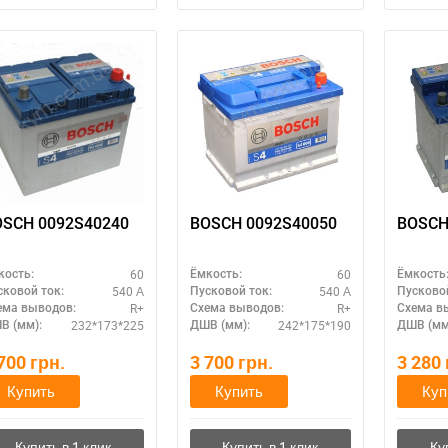
OSCH 0092S40240
BOSCH 0092S40050
BOSCH
60
60
кость:
Ёмкость:
Ёмкость
540 А
540 А
сковой ток:
Пусковой ток:
Пусковой
R+
R+
ема выводов:
Схема выводов:
Схема в
232*173*225
242*175*190
В (мм):
ДШВ (мм):
ДШВ (мм
 700
грн.
3 700
грн.
3 280
Купить
Купить
Куп
ри отсутствии связи - пишите, звоните в Viber / Telegram (093) 600-51-