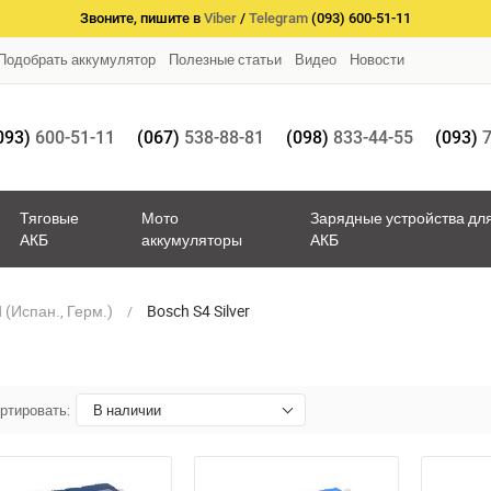
Звоните, пишите в
Viber
/
Telegram
(093) 600-51-11
Подобрать аккумулятор
Полезные статьи
Видео
Новости
093)
600-51-11
(067)
538-88-81
(098)
833-44-55
(093)
7
Тяговые
Мото
Зарядные устройства дл
АКБ
аккумуляторы
АКБ
(Испан., Герм.)
Bosch S4 Silver
ртировать:
В наличии