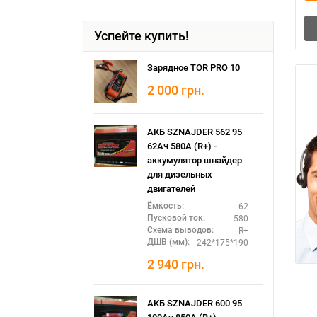
Успейте купить!
Зарядное TOR PRO 10
2 000
грн.
АКБ SZNAJDER 562 95
62Ач 580А (R+) -
аккумулятор шнайдер
для дизельных
двигателей
62
Ёмкость:
580
Пусковой ток:
R+
Схема выводов:
242*175*190
ДШВ (мм):
2 940
грн.
АКБ SZNAJDER 600 95