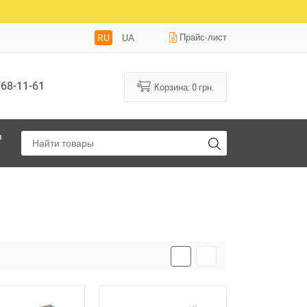
RU
UA
Прайс-лист
68-11-61
Корзина:
0
грн.
я