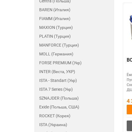
Centra (Польша)
BAREN (Италия)
FIAMM (Италия)
MAXION (Турция)
PLATIN (Турция)
MANFORCE (Турция)
MOLL (Германия)
B
FORSE PREMIUM (Укр)
INTER (Веста, УКР)
Ём
ISTA - Standart (Укр)
Пу
Сх
ISTA 7 Series (Укр)
ДШ
SZNAJDER (Польша)
4
Exide (Польша, США)
ROCKET (Корея)
ISTA (Украина)