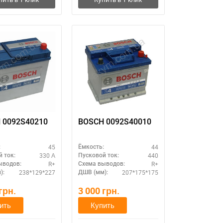
 0092S40210
BOSCH 0092S40010
45
44
:
Ёмкость:
330 А
440
 ток:
Пусковой ток:
R+
R+
ыводов:
Схема выводов:
238*129*227
207*175*175
):
ДШВ (мм):
грн.
3 000
грн.
ить
Купить