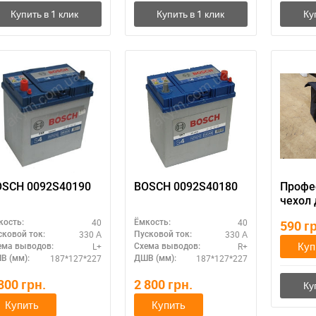
OSCH 0092S40190
BOSCH 0092S40180
Профе
чехол 
аккум
40
40
кость:
Ёмкость:
590
г
330 А
330 А
сковой ток:
Пусковой ток:
Куп
L+
R+
ема выводов:
Схема выводов:
187*127*227
187*127*227
В (мм):
ДШВ (мм):
 800
грн.
2 800
грн.
Купить
Купить