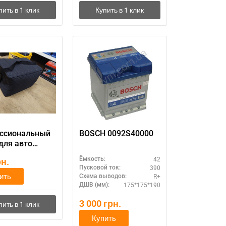
ссиональный
BOSCH 0092S40000
для авто
улятора
42
рн.
Ёмкость:
390
Пусковой ток:
ить
R+
Схема выводов:
175*175*190
ДШВ (мм):
3 000
грн.
Купить