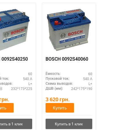
 0092S40250
BOSCH 0092S40060
60
60
:
Ёмкость:
540 А
540 А
 ток:
Пусковой ток:
L+
L+
ыводов:
Схема выводов:
232*173*225
242*175*190
):
ДШВ (мм):
грн.
3 620
грн.
ить
Купить