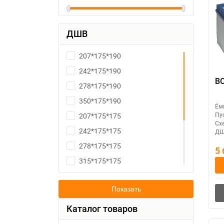
ДШВ
207*175*190
242*175*190
B
278*175*190
350*175*190
Ём
207*175*175
Пу
Сх
242*175*175
ДШ
278*175*175
5
315*175*175
187*127*227
Показать
238*129*227
230*175*225
Каталог товаров
260*175*220