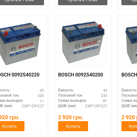
Написать в Viber
Написать в Telegram
BOSCH 0092S40220
BOSCH 0092S40200
BOSCH
45
45
кость:
Ёмкость:
Ёмкость
330
330
сковой ток:
Пусковой ток:
Пусковой
L+
R+
ема выводов:
Схема выводов:
Схема в
238*129*227
238*129*227
В (мм):
ДШВ (мм):
ДШВ (мм
 920
грн.
2 920
грн.
2 920
Купить
Купить
Куп