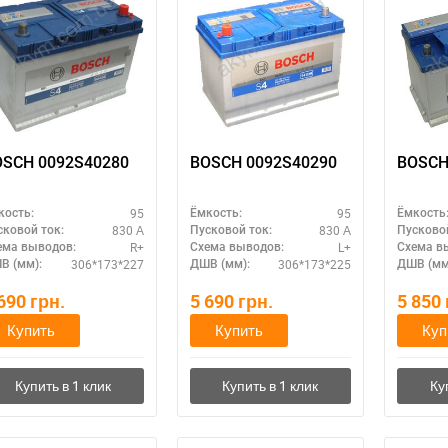
OSCH 0092S40280
BOSCH 0092S40290
BOSCH
95
95
кость:
Ёмкость:
Ёмкость
830 А
830 А
сковой ток:
Пусковой ток:
Пусковой
R+
L+
ема выводов:
Схема выводов:
Схема в
306*173*227
306*173*225
В (мм):
ДШВ (мм):
ДШВ (мм
 690
грн.
5 690
грн.
5 850
Купить
Купить
Куп