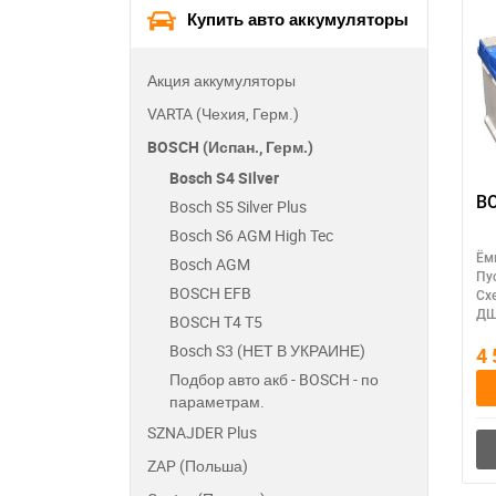
Купить авто аккумуляторы
306*175*225
Акция аккумуляторы
VARTA (Чехия, Герм.)
BOSCH (Испан., Герм.)
Bosch S4 Silver
B
Bosch S5 Silver Plus
Bosch S6 AGM High Tec
Ём
Bosch AGM
Пу
BOSCH EFB
Сх
ДШ
BOSCH T4 T5
Bosch S3 (НЕТ В УКРАИНЕ)
4
Подбор авто акб - BOSCH - по
параметрам.
SZNAJDER Plus
ZAP (Польша)