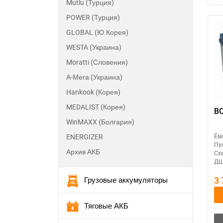
Mutlu (Турция)
POWER (Турция)
GLOBAL (Ю.Корея)
WESTA (Украина)
Moratti (Словения)
А-Мега (Украина)
Hankook (Корея)
MEDALIST (Корея)
B
WinMAXX (Болгария)
ENERGIZER
Ём
Пу
Архив АКБ
Сх
ДШ
3
Грузовые аккумуляторы
Тяговые АКБ
П