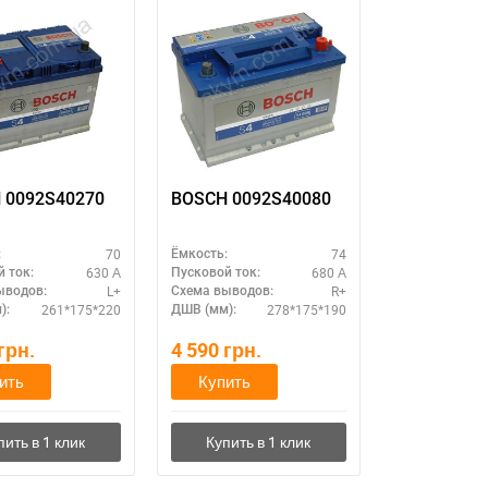
 0092S40270
BOSCH 0092S40080
70
74
:
Ёмкость:
630 А
680 А
 ток:
Пусковой ток:
L+
R+
ыводов:
Схема выводов:
261*175*220
278*175*190
):
ДШВ (мм):
грн.
4 590
грн.
ить
Купить