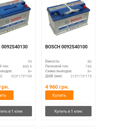
 0092S40130
BOSCH 0092S40100
95
80
:
Ёмкость:
800 А
740
 ток:
Пусковой ток:
R+
R+
ыводов:
Схема выводов:
353*175*190
315*175*175
):
ДШВ (мм):
грн.
4 960
грн.
ить
Купить