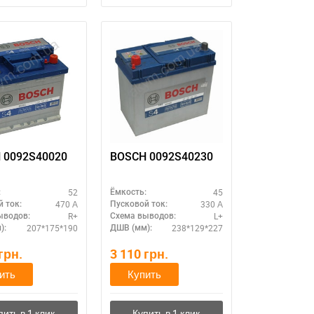
 0092S40020
BOSCH 0092S40230
52
45
:
Ёмкость:
470 А
330 А
 ток:
Пусковой ток:
R+
L+
ыводов:
Схема выводов:
207*175*190
238*129*227
):
ДШВ (мм):
грн.
3 110
грн.
ить
Купить
11