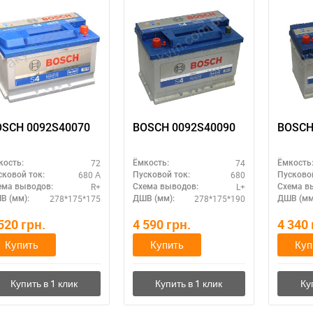
OSCH 0092S40070
BOSCH 0092S40090
BOSCH
72
74
кость:
Ёмкость:
Ёмкость
680 А
680
сковой ток:
Пусковой ток:
Пусковой
R+
L+
ема выводов:
Схема выводов:
Схема в
278*175*175
278*175*190
В (мм):
ДШВ (мм):
ДШВ (мм
 520
грн.
4 590
грн.
4 340
Купить
Купить
Куп