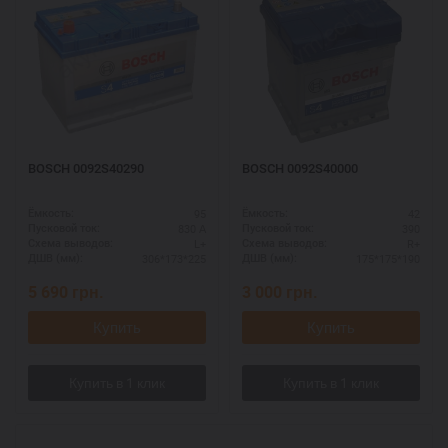
BOSCH 0092S40290
BOSCH 0092S40000
95
42
Ёмкость:
Ёмкость:
830 А
390
Пусковой ток:
Пусковой ток:
L+
R+
Схема выводов:
Схема выводов:
306*173*225
175*175*190
ДШВ (мм):
ДШВ (мм):
5 690
грн.
3 000
грн.
Купить
Купить