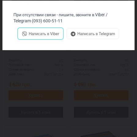
При отсутствии связи - пишите, звоните в Viber /
Telegram (093) 600-51-11
Написать в Viber
Написать в Telegram
BOSCH 0092S40250
BOSCH 0092S40280
60
95
Ёмкость:
Ёмкость:
540 А
830 А
Пусковой ток:
Пусковой ток:
L+
R+
Схема выводов:
Схема выводов:
232*173*225
306*173*227
ДШВ (мм):
ДШВ (мм):
3 620
грн.
5 690
грн.
Купить
Купить