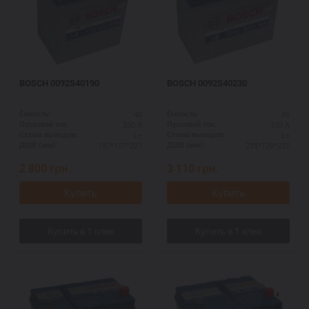
BOSCH 0092S40190
BOSCH 0092S40230
40
45
Ёмкость:
Ёмкость:
330 А
330 А
Пусковой ток:
Пусковой ток:
L+
L+
Схема выводов:
Схема выводов:
187*127*227
238*129*227
ДШВ (мм):
ДШВ (мм):
2 800
грн.
3 110
грн.
Купить
Купить