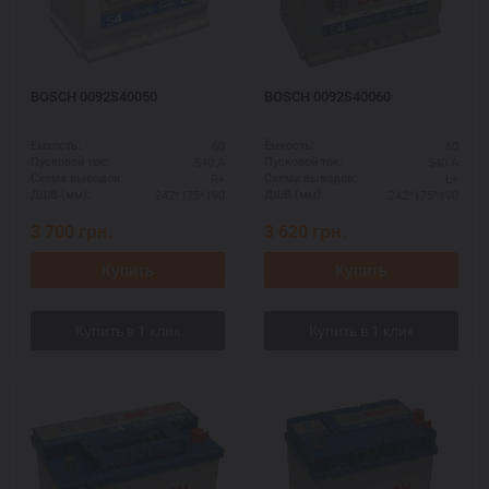
BOSCH 0092S40050
BOSCH 0092S40060
60
60
Ёмкость:
Ёмкость:
540 А
540 А
Пусковой ток:
Пусковой ток:
R+
L+
Схема выводов:
Схема выводов:
242*175*190
242*175*190
ДШВ (мм):
ДШВ (мм):
3 700
грн.
3 620
грн.
Купить
Купить