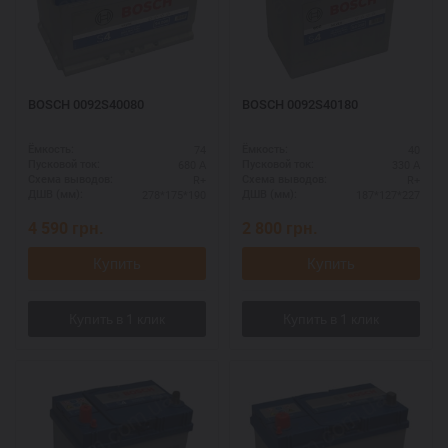
BOSCH 0092S40080
BOSCH 0092S40180
74
40
Ёмкость:
Ёмкость:
680 А
330 А
Пусковой ток:
Пусковой ток:
R+
R+
Схема выводов:
Схема выводов:
278*175*190
187*127*227
ДШВ (мм):
ДШВ (мм):
4 590
грн.
2 800
грн.
Купить
Купить