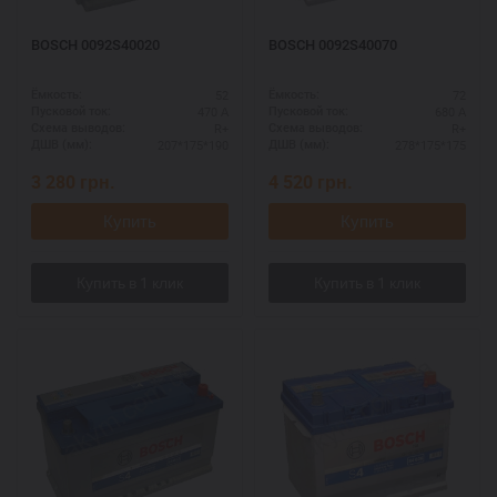
BOSCH 0092S40020
BOSCH 0092S40070
52
72
Ёмкость:
Ёмкость:
470 А
680 А
Пусковой ток:
Пусковой ток:
R+
R+
Схема выводов:
Схема выводов:
207*175*190
278*175*175
ДШВ (мм):
ДШВ (мм):
3 280
грн.
4 520
грн.
Купить
Купить