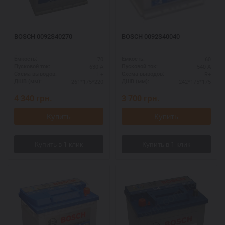
BOSCH 0092S40270
BOSCH 0092S40040
70
60
Ёмкость:
Ёмкость:
630 А
540 А
Пусковой ток:
Пусковой ток:
L+
R+
Схема выводов:
Схема выводов:
261*175*220
242*175*175
ДШВ (мм):
ДШВ (мм):
4 340
грн.
3 700
грн.
Купить
Купить