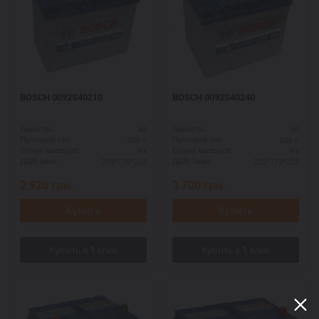
BOSCH 0092S40210
BOSCH 0092S40240
45
60
Ёмкость:
Ёмкость:
330 А
540 А
Пусковой ток:
Пусковой ток:
R+
R+
Схема выводов:
Схема выводов:
238*129*227
232*173*225
ДШВ (мм):
ДШВ (мм):
2 920
грн.
3 700
грн.
Купить
Купить