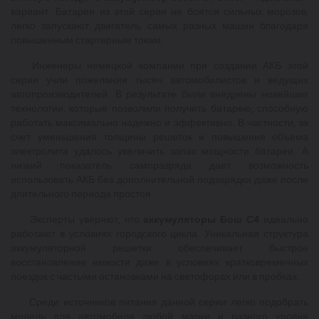
вариант. Батареи из этой серии не боятся сильных морозов,
легко запускают двигатель самых разных машин благодаря
повышенным стартерным токам.
Инженеры немецкой компании при создании АКБ этой
серии учли пожелания тысяч автомобилистов и ведущих
автопроизводителей. В результате были внедрены новейшие
технологии, которые позволили получить батарею, способную
работать максимально надежно и эффективно. В частности, за
счет уменьшения толщины решеток и повышения объема
электролита удалось увеличить запас мощности батареи. А
низкий показатель саморазряда дает возможность
использовать АКБ без дополнительной подзарядки даже после
длительного периода простоя.
Эксперты уверяют, что
аккумуляторы
Бош С
4
идеально
работают в условиях городского цикла. Уникальная структура
аккумуляторной решетки обеспечивает быстрое
восстановление емкости даже в условиях кратковременных
поездок с частыми остановками на светофорах или в пробках.
Среди источников питания данной серии легко подобрать
модель для автомобиля любой марки и разного уровня