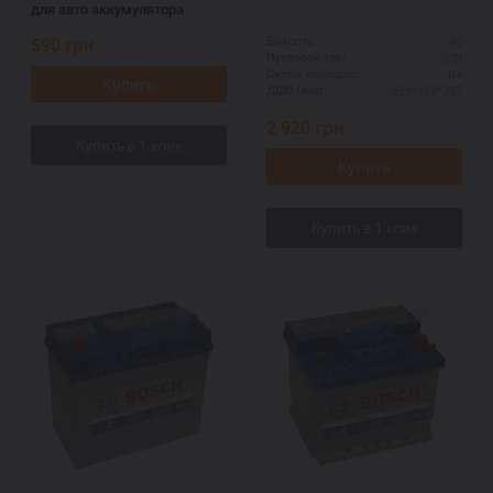
для авто аккумулятора
590
грн.
45
Ёмкость:
330
Пусковой ток:
R+
Схема выводов:
Купить
238*129*227
ДШВ (мм):
2 920
грн.
Купить