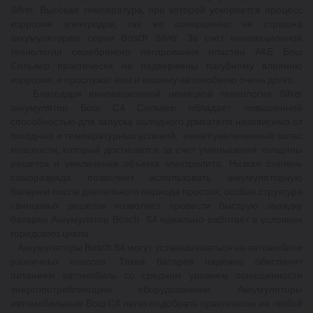
Silver. Высокая температура, при которой ускоряется процесс
коррозии электродов, так же совершенно не страшна
аккумуляторам серии Bosch Silver. За счет инновационной
технологии серебряного легирования пластин АКБ Бош
Сильвер практически не подвержены пагубному влиянию
коррозии, и прослужат вам и вашему автомобилю очень долго.
Благодаря инновационной немецкой технологии Silver
аккумулятор Бош С4 Сильвер обладает повышенной
способностью для запуска холодного двигателя независимо от
погодных и температурных условий, имеет увеличенный запас
мощности, который достигается за счет уменьшения толщины
решеток и увеличения объема электролита. Низкая степень
саморазряда позволяет использовать аккумуляторную
батарею после длительного периода простоя, особая структура
свинцовых решеток позволяет провести быструю зарядку
батареи.Аккумулятор Bosch S4 идеально работает в условиях
городского цикла.
Аккумуляторы Bosch S4 могут устанавливаться на автомобили
различных классов. Такая батарея надежно обеспечит
питанием автомобиль со средним уровнем оснащенности
энергопотребляющим оборудованием. Аккумуляторы
автомобильные Бош С4 легко подобрать практически на любой