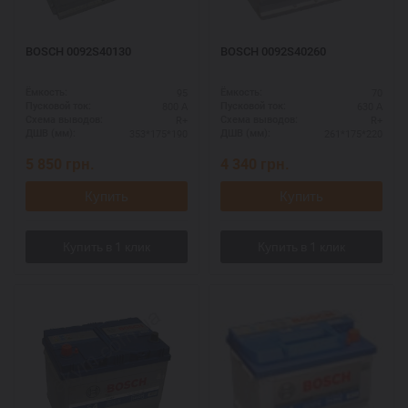
BOSCH 0092S40130
BOSCH 0092S40260
95
70
Ёмкость:
Ёмкость:
800 А
630 А
Пусковой ток:
Пусковой ток:
R+
R+
Схема выводов:
Схема выводов:
353*175*190
261*175*220
ДШВ (мм):
ДШВ (мм):
5 850
грн.
4 340
грн.
Купить
Купить