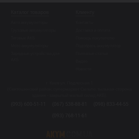
Каталог товаров
Клиенту
Авто аккумуляторы
Контакты
Грузовые аккумуляторы
Доставка и оплата
Тяговые АКБ
Помощь покупателю
Мото аккумуляторы
Подобрать аккумулятор
Зарядные устройства для
Полезные статьи
АКБ
Видео
Новости
г. Киев ул. Подлесная 1
(Святошинский район, супермаркет Сильпо, тыльная сторона
здания - закрытый малый склад АКБ).
(093) 600-51-11
(067) 538-88-81
(098) 833-44-55
(093) 768-11-61