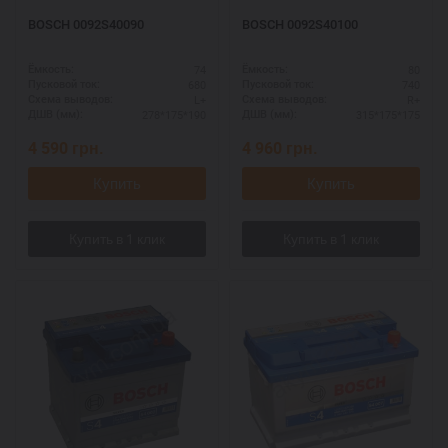
BOSCH 0092S40090
BOSCH 0092S40100
74
80
Ёмкость:
Ёмкость:
680
740
Пусковой ток:
Пусковой ток:
L+
R+
Схема выводов:
Схема выводов:
278*175*190
315*175*175
ДШВ (мм):
ДШВ (мм):
4 590
грн.
4 960
грн.
Купить
Купить