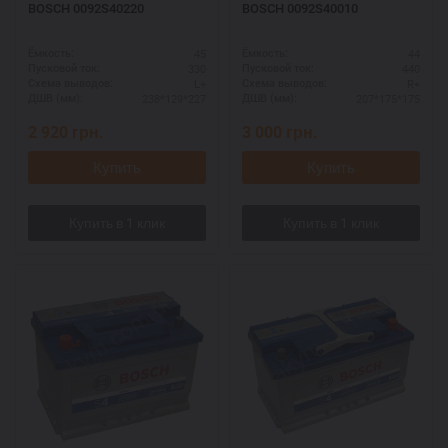
BOSCH 0092S40220
BOSCH 0092S40010
45
44
Ёмкость:
Ёмкость:
330
440
Пусковой ток:
Пусковой ток:
L+
R+
Схема выводов:
Схема выводов:
238*129*227
207*175*175
ДШВ (мм):
ДШВ (мм):
2 920
грн.
3 000
грн.
Купить
Купить