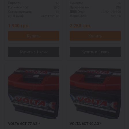
60
66
Ёмкость:
Ёмкость:
540
570
Пусковой ток:
Пусковой ток:
L+
275*175*190
Схема выводов:
ДШВ (мм):
240*175*190
VOLTA
ДШВ (мм):
Марка АКБ:
1 940
грн.
2 250
грн.
Купить
Купить
VOLTA 6СТ 77 АЗ *
VOLTA 6СТ 90 АЗ *