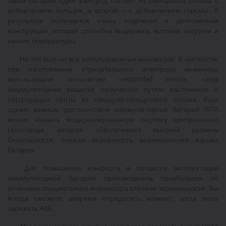
такой батарее один электрод состоит из свинцового сплава с
добавлением кальция, а второй – с добавлением сурьмы. В
результате получается очень надежная и долговечная
конструкция, которая способна выдержать высокие нагрузки и
низкие температуры.
Но это еще не все использованные инновации. В частности,
при изготовлении отрицательного электрода инженеры
использовали технологию «expanded metal», когда
аккумуляторная решетка получается путем растяжения и
перфорации ленты из свинцово-кальциевого сплава. Еще
одним важным достоинством аккумуляторных батарей ISTA
можно назвать модернизированную систему центрального
газоотвода, которая обеспечивает высокий уровень
безопасности, снижая вероятность возникновения взрыва
батареи.
Для повышения комфорта в процессе эксплуатации
аккумуляторной батареи производитель позаботился об
установке специального индикатора степени заряженности. Вы
всегда сможете вовремя определить момент, когда пора
заряжать АКБ.