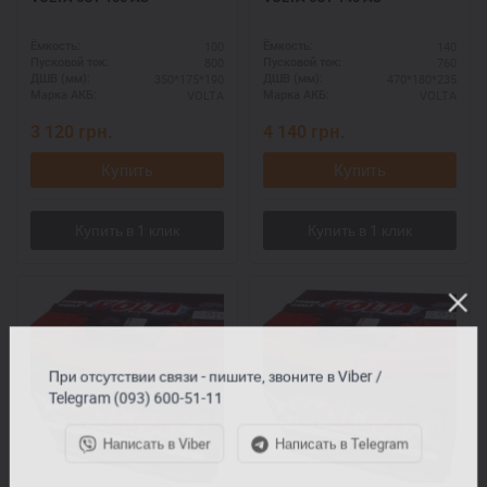
100
140
Ёмкость:
Ёмкость:
800
760
Пусковой ток:
Пусковой ток:
350*175*190
470*180*235
ДШВ (мм):
ДШВ (мм):
VOLTA
VOLTA
Марка АКБ:
Марка АКБ:
3 120
грн.
4 140
грн.
Купить
Купить
При отсутствии связи - пишите, звоните в Viber /
Telegram (093) 600-51-11
Написать в Viber
Написать в Telegram