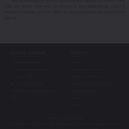
Мы рекомендуем купить аккумулятор автомобильный Volta
тем, кто хочет получить успешный и бесперебойный старт в
любых условиях, но при этом не переплачивать за импортный
бренд.
Каталог товаров
Клиенту
Авто аккумуляторы
Контакты
Грузовые аккумуляторы
Доставка и оплата
Тяговые АКБ
Помощь покупателю
Мото аккумуляторы
Подобрать аккумулятор
Зарядные устройства для
Полезные статьи
АКБ
Видео
Новости
г. Киев ул. Подлесная 1
(Святошинский район, супермаркет Сильпо, тыльная сторона