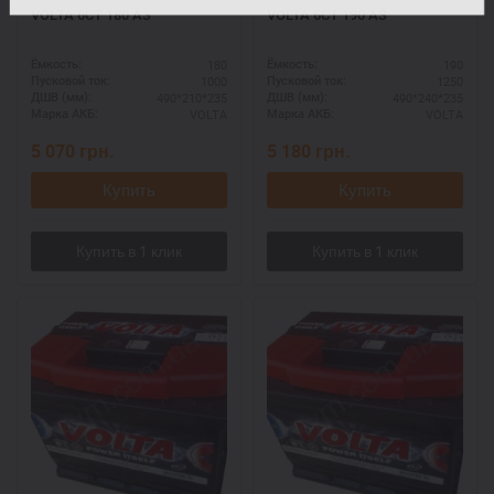
VOLTA 6СТ 180 АЗ
VOLTA 6СТ 190 АЗ
180
190
Ёмкость:
Ёмкость:
1000
1250
Пусковой ток:
Пусковой ток:
490*210*235
490*240*235
ДШВ (мм):
ДШВ (мм):
VOLTA
VOLTA
Марка АКБ:
Марка АКБ:
5 070
грн.
5 180
грн.
Купить
Купить