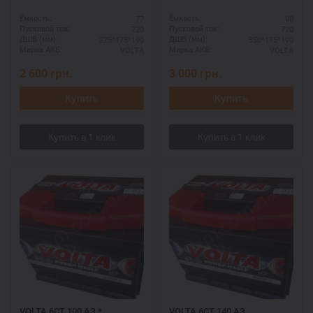
77
90
Ёмкость:
Ёмкость:
720
720
Пусковой ток:
Пусковой ток:
275*175*190
350*175*190
ДШВ (мм):
ДШВ (мм):
VOLTA
VOLTA
Марка АКБ:
Марка АКБ:
2 600
грн.
3 000
грн.
Купить
Купить
VOLTA 6СТ 100 АЗ *
VOLTA 6СТ 140 АЗ