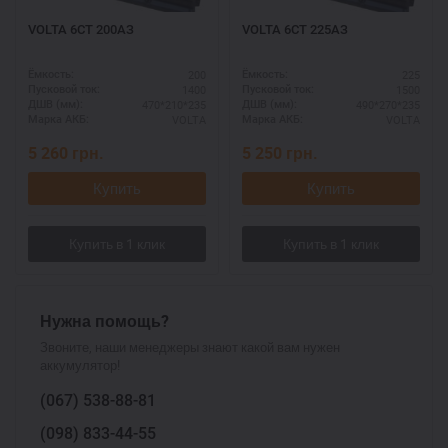
VOLTA 6СТ 200АЗ
VOLTA 6СТ 225АЗ
200
225
Ёмкость:
Ёмкость:
1400
1500
Пусковой ток:
Пусковой ток:
470*210*235
490*270*235
ДШВ (мм):
ДШВ (мм):
VOLTA
VOLTA
Марка АКБ:
Марка АКБ:
5 260
грн.
5 250
грн.
Купить
Купить
Нужна помощь?
Звоните, наши менеджеры знают какой вам нужен
аккумулятор!
(067)
538-88-81
(098)
833-44-55