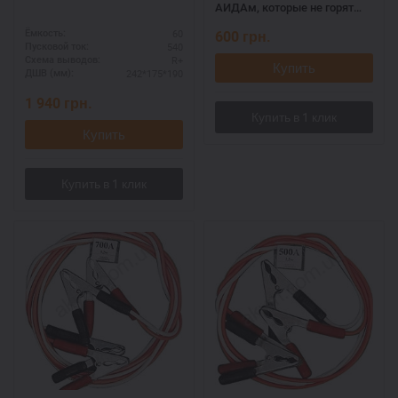
АИДАм, которые не горят
при запуске 700 ач, 3,2 м
60
600
грн.
Ёмкость:
540
Пусковой ток:
R+
Схема выводов:
Купить
242*175*190
ДШВ (мм):
1 940
грн.
Купить