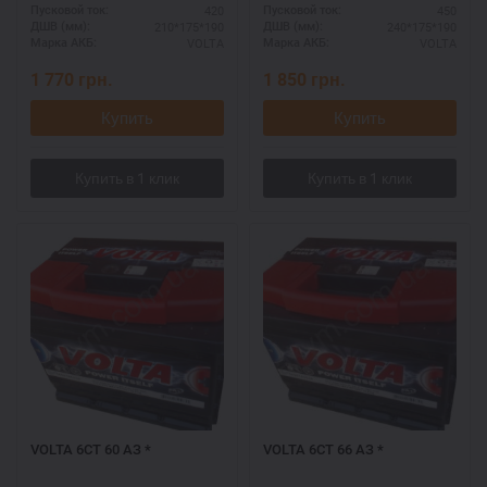
420
450
Пусковой ток:
Пусковой ток:
210*175*190
240*175*190
ДШВ (мм):
ДШВ (мм):
VOLTA
VOLTA
Марка АКБ:
Марка АКБ:
1 770
грн.
1 850
грн.
Купить
Купить
VOLTA 6СТ 60 АЗ *
VOLTA 6СТ 66 АЗ *