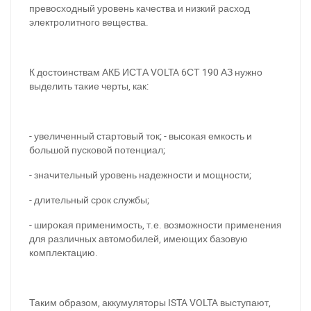
превосходный уровень качества и низкий расход
электролитного вещества.
К достоинствам АКБ ИСТА VOLTA 6СТ 190 АЗ нужно
выделить такие черты, как:
- увеличенный стартовый ток; - высокая емкость и
большой пусковой потенциал;
- значительный уровень надежности и мощности;
- длительный срок службы;
- широкая применимость, т.е. возможности применения
для различных автомобилей, имеющих базовую
комплектацию.
При отсутствии связи - пишите, звоните в Viber /
Telegram (093) 600-51-11
Таким образом, аккумуляторы ISTA VOLTA выступают,