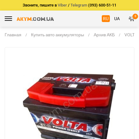
Звоните, пишите в
Viber
/
Telegram
(093) 600-51-11
0
RU
UA
Главная
Купить авто аккумуляторы
Архив АКБ
VOLTA 