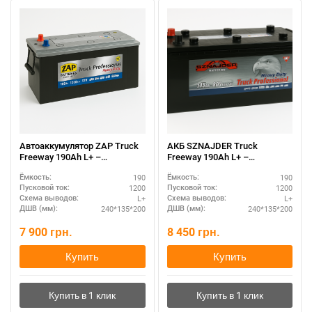
Автоаккумулятор ZAP Truck
АКБ SZNAJDER Truck
Freeway 190Ah L+ –
Freeway 190Ah L+ –
максимальная мощность
усиленная конструкция
190
190
Ёмкость:
Ёмкость:
1200
1200
Пусковой ток:
Пусковой ток:
L+
L+
Схема выводов:
Схема выводов:
240*135*200
240*135*200
ДШВ (мм):
ДШВ (мм):
7 900
грн.
8 450
грн.
Купить
Купить