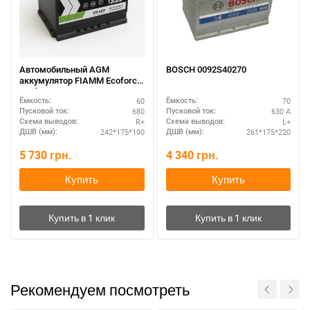
Автомобильный AGM
BOSCH 0092S40270
аккумулятор FIAMM Ecoforce
60Ah R+ — купить в Украине
60
70
Ёмкость:
Ёмкость:
680
630 А
Пусковой ток:
Пусковой ток:
R+
L+
Схема выводов:
Схема выводов:
242*175*190
261*175*220
ДШВ (мм):
ДШВ (мм):
5 730
грн.
4 340
грн.
Купить
Купить
Рекомендуем посмотреть