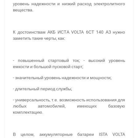
уровень надежности и низкий расход электролитного
вещества.
К достоинствам АКБ ИСТА VOLTA 6СТ 140 АЗ нужно
заметить такие черты, как:
- повышенный стартовый ток; - высокий уровень
емкости и большой пусковой старт;
- значительный уровень надежности и мощности;
- длительный период службы;
- универсальность, т.е. возможность использования для
любых автомобилей, имеющих базовую
комплектацию.
При отсутствии связи - пишите, звоните в Viber /
Telegram (093) 600-51-11
В целом, аккумуляторные батареи ISTA VOLTA