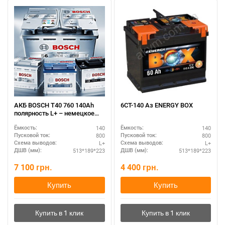
АКБ BOSCH T40 760 140Ah
6СТ-140 Аз ENERGY BOX
полярность L+ – немецкое
качество
140
140
Ёмкость:
Ёмкость:
800
800
Пусковой ток:
Пусковой ток:
L+
L+
Схема выводов:
Схема выводов:
513*189*223
513*189*223
ДШВ (мм):
ДШВ (мм):
7 100
грн.
4 400
грн.
Купить
Купить