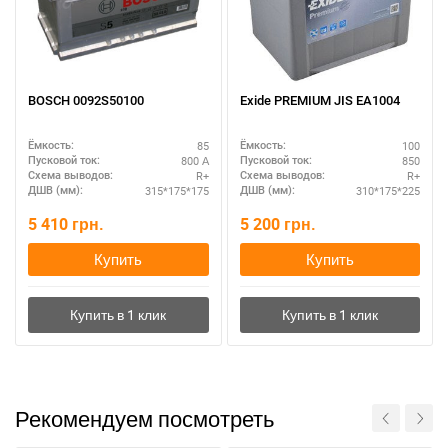
BOSCH 0092S50100
Exide PREMIUM JIS EA1004
85
100
Ёмкость:
Ёмкость:
800 А
850
Пусковой ток:
Пусковой ток:
R+
R+
Схема выводов:
Схема выводов:
315*175*175
310*175*225
ДШВ (мм):
ДШВ (мм):
5 410
грн.
5 200
грн.
Купить
Купить
Рекомендуем посмотреть