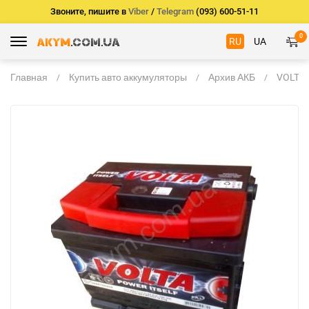
Звоните, пишите в
Viber
/
Telegram
(093) 600-51-11
0
RU
UA
Главная
Купить авто аккумуляторы
Архив АКБ
VOLTA 