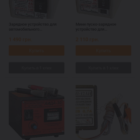
Зарядное устройство для
Мини пуско-зарядное
автомобильного
устройство для
аккумулятора АИДАм 8
автомобильного
1 490
грн.
2 110
грн.
супер
аккумулятора АИДАм 20
Super
Купить
Купить