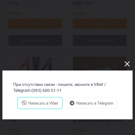
12/15
EXIDE 12/7
0
грн.
0
грн.
Купить
Купить
При отсутствии связи - пишите, звоните в Viber /
Telegram (093) 600-51-11
Написать в Viber
Написать в Telegram
Зарядное устройство EXIDE
Переносное пускозарядное
12/4
устройство Jump Starter 55
0
грн.
0
грн.