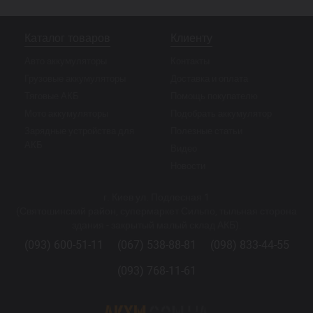
Каталог товаров
Клиенту
Авто аккумуляторы
Контакты
Грузовые аккумуляторы
Доставка и оплата
Тяговые АКБ
Помощь покупателю
Мото аккумуляторы
Подобрать аккумулятор
Зарядные устройства для
Полезные статьи
АКБ
Видео
Новости
г. Киев ул. Подлесная 1
(Святошинский район, супермаркет Сильпо, тыльная сторона
здания - закрытый малый склад АКБ).
(093) 600-51-11
(067) 538-88-81
(098) 833-44-55
(093) 768-11-61