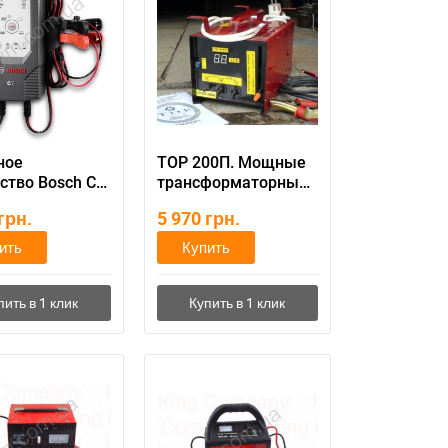
ное
ТОР 200П. Мощные
ство Bosch C7
трансформаторные
ПЗУ
грн.
5 970
грн.
низированное
ить
Купить