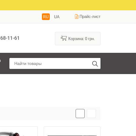
RU
UA
Прайс-лист
68-11-61
Корзина:
0
грн.
я