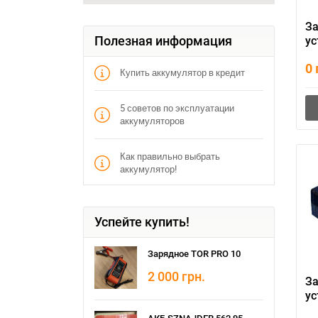
З
Полезная информация
ус
ав
0
ак
Купить аккумулятор в кредит
21
5 советов по эксплуатации
аккумуляторов
Как правильно выбрать
аккумулятор!
Успейте купить!
Зарядное TOR PRO 10
2 000
грн.
З
ус
P