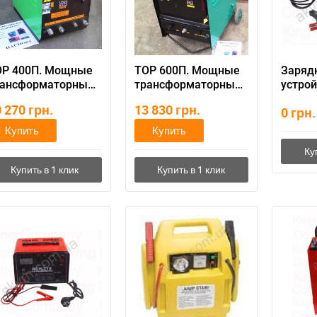
ОР 400П. Мощные
ТОР 600П. Мощные
Заряд
рансформаторные
трансформаторные
устрой
ЗУ
ПЗУ
автом
0 270
грн.
13 830
грн.
0
грн.
аккум
75
Купить
Купить