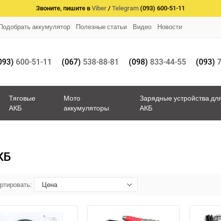
Звоните, пишите в
Viber
/
Telegram
(093) 600-51-11
Подобрать аккумулятор
Полезные статьи
Видео
Новости
093)
600-51-11
(067)
538-88-81
(098)
833-44-55
(093)
7
Тяговые
Мото
Зарядные устройства дл
АКБ
аккумуляторы
АКБ
КБ
ртировать:
Цена