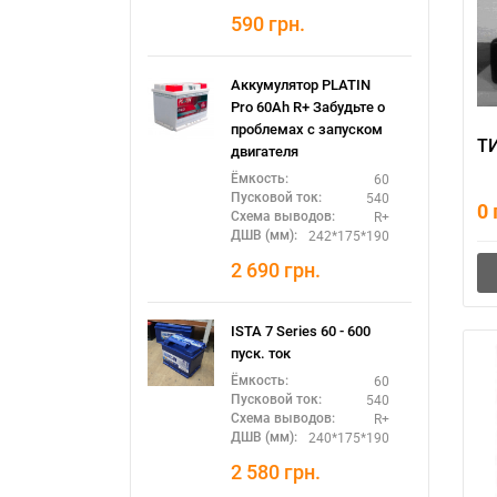
590
грн.
Аккумулятор PLATIN
Pro 60Ah R+ Забудьте о
проблемах с запуском
ТИ
двигателя
60
Ёмкость:
540
Пусковой ток:
0
R+
Схема выводов:
242*175*190
ДШВ (мм):
2 690
грн.
ISTA 7 Series 60 - 600
пуск. ток
60
Ёмкость:
540
Пусковой ток:
R+
Схема выводов:
240*175*190
ДШВ (мм):
2 580
грн.