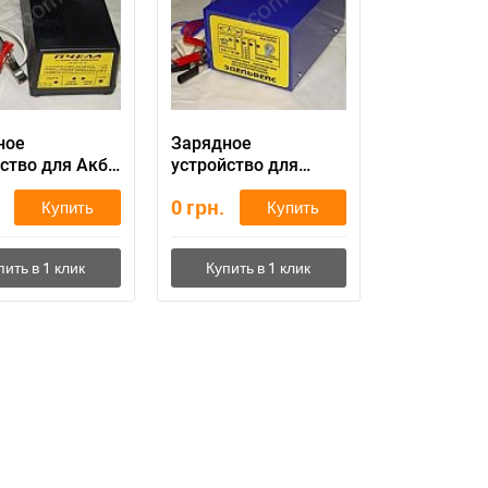
ное
Зарядное
ство для Акб
устройство для
аккумулятора
0
грн.
Купить
Купить
Эдельвейс