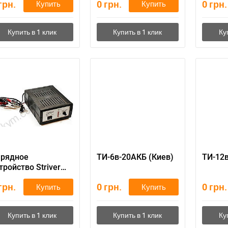
грн.
0
грн.
0
грн.
Купить
Купить
арядное
ТИ-6в-20АКБ (Киев)
ТИ-12в
тройство Striver
W 270
грн.
0
грн.
0
грн.
Купить
Купить
ри отсутствии связи - пишите, звоните в Viber / Telegram (093) 600-51-