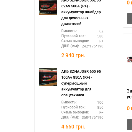
АКБ SZNAJDER 562 95
0
62Ач 580А (R+) -
аккумулятор шнайдер
для дизельных
двигателей
62
Ёмкость:
580
Пусковой ток:
R+
Схема выводов:
242*175*190
ДШВ (мм):
2 940
грн.
АКБ SZNAJDER 600 95
100Ач 850А (R+) -
супермощный
аккумулятор для
З
спецтехники
ус
P
100
Ёмкость:
0
850
Пусковой ток:
R+
Схема выводов:
350*175*190
ДШВ (мм):
П
4 660
грн.