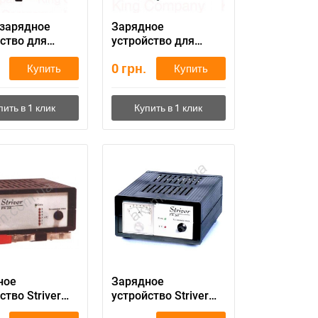
-зарядное
Зарядное
ство для
устройство для
обильного
автомобильного
0
грн.
Купить
Купить
улятора BSCH-
аккумулятора BCH-
250
ное
Зарядное
ство Striver
устройство Striver
0
PW 265