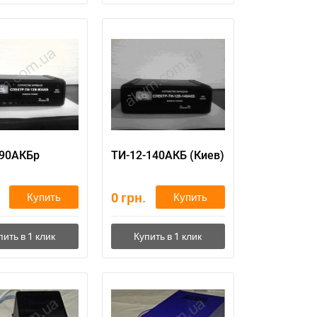
-90АКБр
ТИ-12-140АКБ (Киев)
0
грн.
Купить
Купить