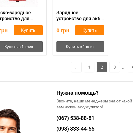
ско-зарядное
Зарядное
тройство для
устройство для акб
томобильного
Стрела
грн.
0
грн.
Купить
Купить
кумулятора BSCH-
0
...
←
1
2
3
Нужна помощь?
Звоните, наши менеджеры знают какой
вам нужен аккумулятор!
(067)
538-88-81
(098)
833-44-55