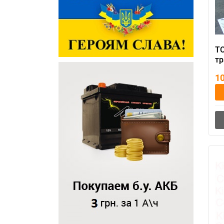
Т
т
П
1