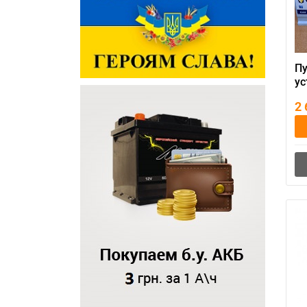
Пу
ус
25
2