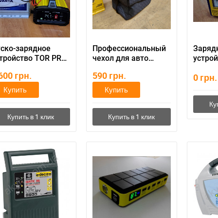
ско-зарядное
Профессиональный
Заряд
тройство TOR PRO
чехол для авто
устрой
0 (25а, new 2024)
аккумулятора 60-77
Стрел
 600
грн.
590
грн.
0
грн.
Купить
Купить