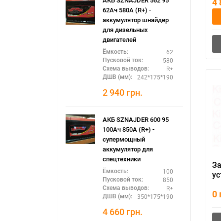
4
АКБ SZNAJDER 562 95
(р
62Ач 580А (R+) -
аккумулятор шнайдер
для дизельных
двигателей
62
Ёмкость:
580
Пусковой ток:
R+
Схема выводов:
242*175*190
ДШВ (мм):
2 940
грн.
АКБ SZNAJDER 600 95
100Ач 850А (R+) -
супермощный
аккумулятор для
спецтехники
З
100
Ёмкость:
ус
850
Пусковой ток:
ав
R+
Схема выводов:
0
ак
350*175*190
ДШВ (мм):
21
П
4 660
грн.