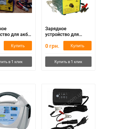
ное
Зарядное
ство для акб
устройство для
а
аккумулятора
0
грн.
Купить
Купить
Мастер