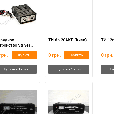
арядное
ТИ-6в-20АКБ (Киев)
ТИ-12в
тройство Striver
W 270
грн.
0
грн.
0
грн.
Купить
Купить