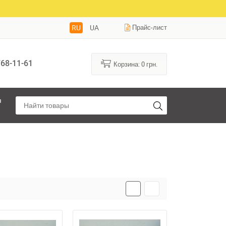
RU
UA
Прайс-лист
68-11-61
Корзина:
0
грн.
я