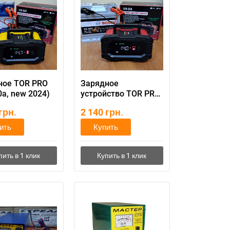
ное TOR PRO
Зарядное
0а, new 2024)
устройство TOR PRO
200 (20а, new 2024)
грн.
2 140
грн.
ить
Купить