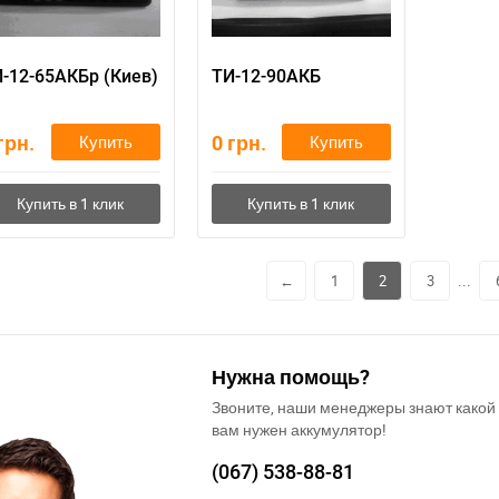
-12-65АКБр (Киев)
ТИ-12-90АКБ
грн.
0
грн.
Купить
Купить
...
←
1
2
3
Нужна помощь?
Звоните, наши менеджеры знают какой
вам нужен аккумулятор!
(067)
538-88-81