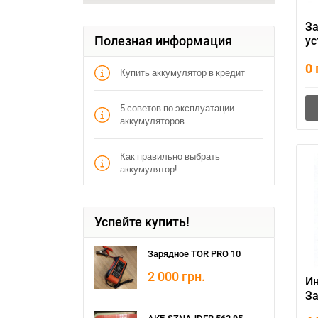
З
Полезная информация
ус
MA
0
Купить аккумулятор в кредит
5 советов по эксплуатации
аккумуляторов
Как правильно выбрать
аккумулятор!
Успейте купить!
Зарядное TOR PRO 10
2 000
грн.
Ин
З
ус