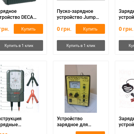
арядное
Пуско-зарядное
Заряд
тройство DECA
устройство Jump
устрой
TIC 116
Starter 75
RECB2
грн.
0
грн.
0
грн.
Купить
Купить
струкция
Устройство
Заряд
арядные
зарядное для
устрой
тройства Bosch С7
аккумулятора
автом