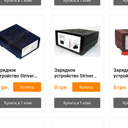
Написать в Viber
Написать в Telegram
арядное
Зарядное
Заряд
тройство Striver
устройство Striver
устрой
W150
PW160
PW 26
грн.
0
грн.
0
грн.
Купить
Купить