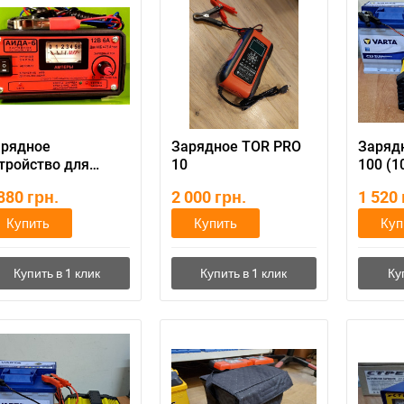
арядное
Зарядное TOR PRO
Заряд
тройство для
10
100 (1
томобильного
 880
грн.
2 000
грн.
1 520
кумулятора
ИДАм 6 GEL м2017
Купить
Купить
Куп