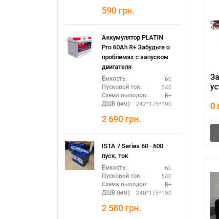
590
грн.
Аккумулятор PLATIN
Pro 60Ah R+ Забудьте о
проблемах с запуском
двигателя
З
60
Ёмкость:
ус
540
Пусковой ток:
R+
P
Схема выводов:
242*175*190
0
ДШВ (мм):
2 690
грн.
ISTA 7 Series 60 - 600
пуск. ток
60
Ёмкость:
540
Пусковой ток:
R+
Схема выводов:
240*175*190
ДШВ (мм):
2 580
грн.