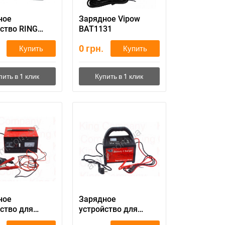
ное
Зарядное Vipow
ство RING
BAT1131
06
0
грн.
Купить
Купить
ное
Зарядное
ство для
устройство для
обильного
автомобильного