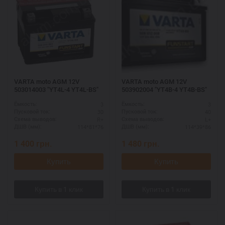
VARTA moto AGM 12V
VARTA moto AGM 12V
503014003 "YT4L-4 YT4L-BS"
503902004 "YT4B-4 YT4B-BS"
3
3
Ёмкость:
Ёмкость:
30
40
Пусковой ток:
Пусковой ток:
R+
L+
Схема выводов:
Схема выводов:
114*81*76
114*39*86
ДШВ (мм):
ДШВ (мм):
1 400
грн.
1 480
грн.
Купить
Купить