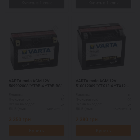
VARTA moto AGM 12V
VARTA moto AGM 12V
509902008 "YT9B-4 YT9B-BS"
510012009 "YTX12-4 YTX12-
BS"
9
10
Ёмкость:
Ёмкость:
80
90
Пусковой ток:
Пусковой ток:
L+
L+
Схема выводов:
Схема выводов:
149*70*105
152*88*131
ДШВ (мм):
ДШВ (мм):
3 350
грн.
2 380
грн.
Купить
Купить