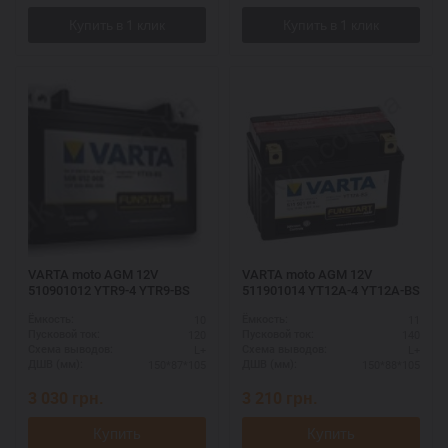
VARTA moto AGM 12V
VARTA moto AGM 12V
510901012 YTR9-4 YTR9-BS
511901014 YT12A-4 YT12A-BS
10
11
Ёмкость:
Ёмкость:
120
140
Пусковой ток:
Пусковой ток:
L+
L+
Схема выводов:
Схема выводов:
150*87*105
150*88*105
ДШВ (мм):
ДШВ (мм):
3 030
грн.
3 210
грн.
Купить
Купить