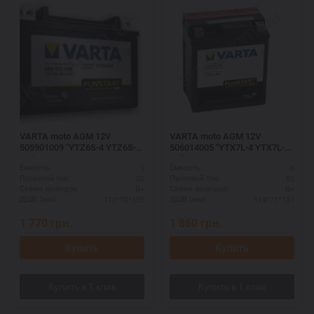
VARTA moto AGM 12V
VARTA moto AGM 12V
505901009 "YTZ6S-4 YTZ6S-
506014005 "YTX7L-4 YTX7L-
BS"
BS"
5
6
Ёмкость:
Ёмкость:
90
50
Пусковой ток:
Пусковой ток:
R+
R+
Схема выводов:
Схема выводов:
113*70*105
114*71*131
ДШВ (мм):
ДШВ (мм):
1 770
грн.
1 860
грн.
Купить
Купить