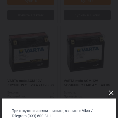
Купить
Купить
VARTA moto AGM 12V
VARTA moto AGM 12V
512901019 YT12B-4 YT12B-BS
512903013 YT14B-4 YT14B-BS
12
12
Ёмкость:
Ёмкость:
190
130
Пусковой ток:
Пусковой ток:
L+
L+
Схема выводов:
Схема выводов:
151*70*131
152*70*150
ДШВ (мм):
ДШВ (мм):
При отсутствии связи - пишите, звоните в Viber /
2 660
грн.
3 950
грн.
Telegram (093) 600-51-11