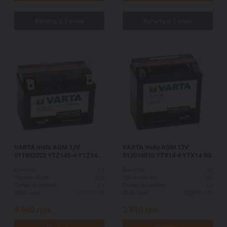
VARTA moto AGM 12V
VARTA moto AGM 12V
511902023 YTZ14S-4 YTZ14S-
512014010 YTX14-4 YTX14-BS
BS
11
12
Ёмкость:
Ёмкость:
230
100
Пусковой ток:
Пусковой ток:
L+
L+
Схема выводов:
Схема выводов:
150*87*110
152*88*147
ДШВ (мм):
ДШВ (мм):
4 660
грн.
2 510
грн.