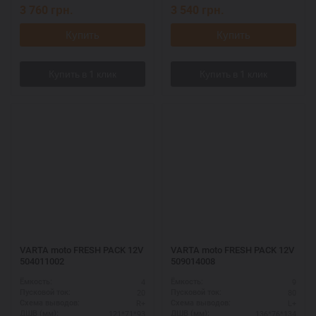
3 760
грн.
3 540
грн.
Купить
Купить
VARTA moto FRESH PACK 12V
VARTA moto FRESH PACK 12V
504011002
509014008
4
9
Ёмкость:
Ёмкость:
20
80
Пусковой ток:
Пусковой ток:
R+
L+
Схема выводов:
Схема выводов:
121*71*93
136*76*134
ДШВ (мм):
ДШВ (мм):