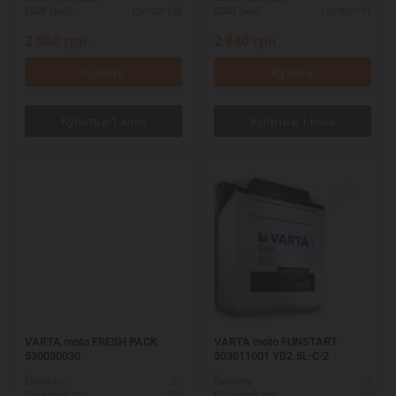
136*90*166
186*82*171
ДШВ (мм):
ДШВ (мм):
2 060
грн.
2 840
грн.
Купить
Купить
VARTA moto FRESH PACK
VARTA moto FUNSTART
530030030
503011001 YB2.5L-C-2
30
3
Ёмкость:
Ёмкость:
300
10
Пусковой ток:
Пусковой ток: