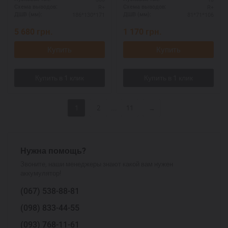
R+
R+
Схема выводов:
Схема выводов:
186*130*171
81*71*106
ДШВ (мм):
ДШВ (мм):
5 680
грн.
1 170
грн.
Купить
Купить
...
1
2
11
→
Нужна помощь?
Звоните, наши менеджеры знают какой вам нужен
аккумулятор!
(067)
538-88-81
(098)
833-44-55
(093)
768-11-61