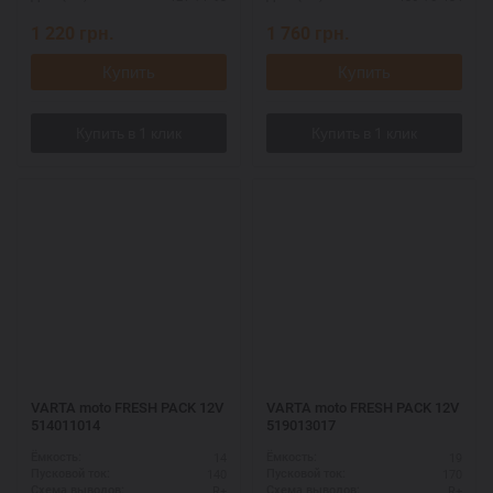
1 220
грн.
1 760
грн.
Купить
Купить
VARTA moto FRESH PACK 12V
VARTA moto FRESH PACK 12V
514011014
519013017
14
19
Ёмкость:
Ёмкость:
140
170
Пусковой ток:
Пусковой ток:
R+
R+
Схема выводов:
Схема выводов: