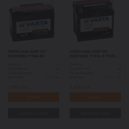
VARTA moto AGM 12V
VARTA moto AGM 12V
503903004 YTR4A-BS
504012003 "YTX5L-4 YTX5L-
BS"
3
4
Ёмкость:
Ёмкость:
40
40
Пусковой ток:
Пусковой ток:
L+
R+
Схема выводов:
Схема выводов:
114*49*86
114*71*106
ДШВ (мм):
ДШВ (мм):
1 550
грн.
1 620
грн.
Купить
Купить