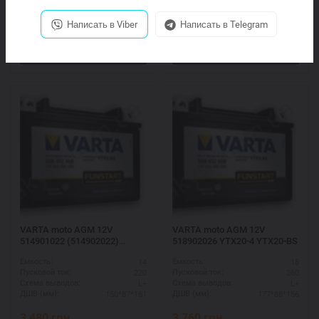
Купить
Купить
Написать в Viber
Написать в Telegram
VARTA moto AGM 12V
VARTA moto AGM 12V
514901022 (514902022)
518902026 YTX20-4 YTX20-BS
YTX16-4-1 YTX16-BS-1
14
18
Ёмкость:
Ёмкость:
220
260
Пусковой ток:
Пусковой ток:
L+
L+
Схема выводов:
Схема выводов:
150*87*161
177*88*156
ДШВ (мм):
ДШВ (мм):
3 480
грн.
3 760
грн.