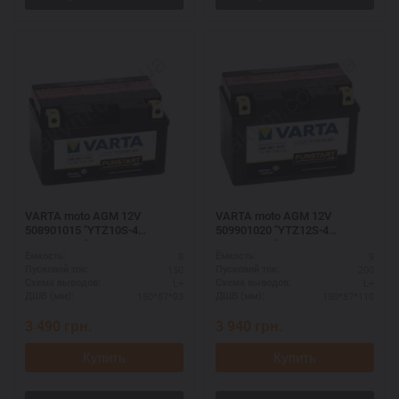
VARTA moto AGM 12V
VARTA moto AGM 12V
508901015 "YTZ10S-4
509901020 "YTZ12S-4
YTZ10S-BS"
YTZ12S-BS"
8
9
Ёмкость:
Ёмкость:
150
200
Пусковой ток:
Пусковой ток:
L+
L+
Схема выводов:
Схема выводов:
150*87*93
150*87*110
ДШВ (мм):
ДШВ (мм):
3 490
грн.
3 940
грн.
Купить
Купить