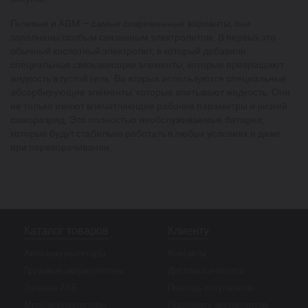
Гелевые и AGM — самые современные варианты, они
заполнены особым связанным электролитом. В первых это
обычный кислотный электролит, в который добавили
специальные связывающие элементы, которые превращают
жидкость в густой гель. Во вторых используются специальные
абсорбирующие элементы, которые впитывают жидкость. Они
не только имеют впечатляющие рабочие параметры и низкий
саморазряд. Это полностью необслуживаемые батареи,
которые будут стабильно работать в любых условиях и даже
при переворачивании.
Каталог товаров
Клиенту
Авто аккумуляторы
Контакты
Грузовые аккумуляторы
Доставка и оплата
Тяговые АКБ
Помощь покупателю
Мото аккумуляторы
Подобрать аккумулятор