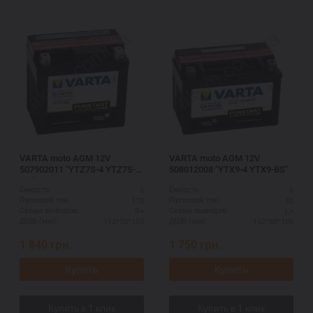
VARTA moto AGM 12V
VARTA moto AGM 12V
507902011 "YTZ7S-4 YTZ7S-
508012008 "YTX9-4 YTX9-BS"
BS"
5
8
Ёмкость:
Ёмкость:
110
80
Пусковой ток:
Пусковой ток:
R+
L+
Схема выводов:
Схема выводов:
113*70*105
152*88*106
ДШВ (мм):
ДШВ (мм):
1 840
грн.
1 750
грн.
Купить
Купить