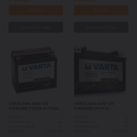
Купить
Купить
VARTA moto AGM 12V
VARTA moto AGM 12V
518901026 YTX20L-4 YTX20L-
518903020 CP18-12
BS
18
18
Ёмкость:
Ёмкость:
260
200
Пусковой ток:
Пусковой ток:
R+
R+
Схема выводов:
Схема выводов:
177*88*156
181*76*167
ДШВ (мм):
ДШВ (мм):