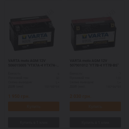
VARTA moto AGM 12V
VARTA moto AGM 12V
506015005 "YTX7A-4 YTX7A-
507901012 "YT7B-4 YT7B-BS"
BS"
6
7
Ёмкость:
Ёмкость:
50
120
Пусковой ток:
Пусковой ток:
L+
L+
Схема выводов:
Схема выводов:
151*88*94
150*66*94
ДШВ (мм):
ДШВ (мм):
1 950
грн.
2 030
грн.
Купить
Купить