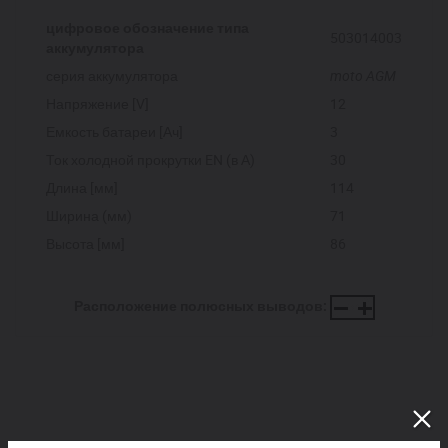
цифровое обозначение типа
503014003
аккумулятора
серия аккумулятора
moto AGM
Напряжение [V]
12
Емкость батареи [Ач]
3
Ток холодной прокрутки EN (в А)
30
Длина [мм]
114
Ширина (мм)
71
Высота [мм]
86
Расположение полюсных выводов: