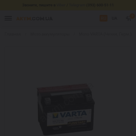
Звоните, пишите в
Viber
/
Telegram
(093) 600-51-11
0
RU
UA
Главная
Мото аккумуляторы
Мото VARTA (Чехия, Герм.)