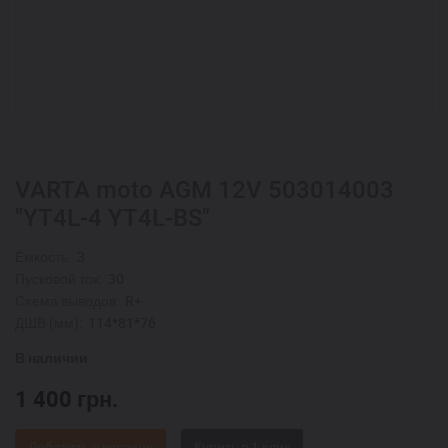
VARTA moto AGM 12V 503014003
"YT4L-4 YT4L-BS"
Ёмкость:
3
Пусковой ток:
30
Схема выводов:
R+
ДШВ (мм):
114*81*76
В наличии
1 400
грн.
Добавить в корзину