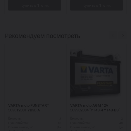
Рекомендуем посмотреть
VARTA moto FUNSTART
VARTA moto AGM 12V
503012001 YB3L-A
503902004 "YT4B-4 YT4B-BS"
3
3
Ёмкость:
Ёмкость:
10
40
Пусковой ток:
Пусковой ток:
R+
L+
Схема выводов:
Схема выводов: