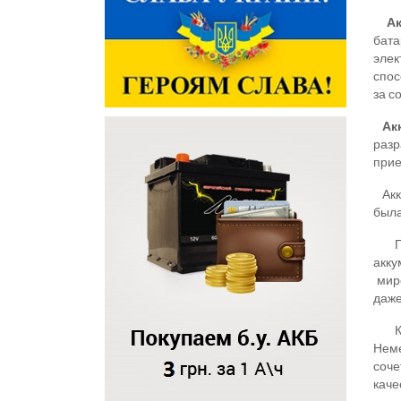
А
бата
элек
спос
за с
Ак
разр
прие
Акку
была
Под
акку
миро
даже
К
Неме
соче
каче