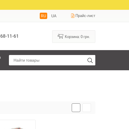
RU
UA
Прайс-лист
68-11-61
Корзина:
0
грн.
я