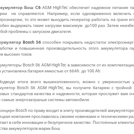
Написать в Viber
Написать в Telegram
ккумулятор Бош С6
AGM HighTec обеспечит надежное питание та
реи не справляются. Например, если одновременно включить о
троэнергию, то это может вынудить генератор работать на грани е
обен выдержать такие нагрузки максимум до100 раз. Затем неизбе
обой проблемы с запуском двигателя.
кумулятор Bosch S6
способен покрывать недостаток электроэнерг
аботки и повышенная производительность этого аккумулятора г
м высоких токов.
муляторы Bosch S6 AGM HighTec в зависимости от их комплектации
 установлена батарея емкостью от 66Ah. до 100 Ah.
водя итоги всего вышеизложенного, можно с уверенностью ут
мулятор Bosch S6 AGM HighTec, вы получите батарею с тройной
вых стандартов качества и надежности, которая прослужит вам оч
 самые энергозатраные системы автомобиля.
онцерн Bosch по праву входит в элиту производителей аккумуляторн
цкая компания прославилась своими новинками и техническими ра
тает в себе инновации и безупречное качество. Постоянные клиен
ства аккумуляторов марки Бош.