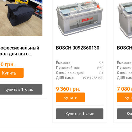
рофессиональный
BOSCH 0092S60130
хол для авто
кумулятора
95
90
грн.
Ёмкость:
Ёмкость
850
Пусковой ток:
Пусковой
Купить
R+
Схема выводов:
Схема в
353*175*190
ДШВ (мм):
ДШВ (мм
9 360
грн.
7 080
Купить
Куп