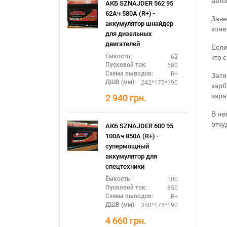
авто
АКБ SZNAJDER 562 95
62Ач 580А (R+) -
Заве
аккумулятор шнайдер
коне
для дизельных
двигателей
Если
кто 
62
Ёмкость:
580
Пусковой ток:
R+
Схема выводов:
Затя
242*175*190
ДШВ (мм):
карб
зара
2 940
грн.
В не
отку
АКБ SZNAJDER 600 95
100Ач 850А (R+) -
супермощный
аккумулятор для
спецтехники
100
Ёмкость:
850
Пусковой ток:
R+
Схема выводов:
350*175*190
ДШВ (мм):
4 660
грн.