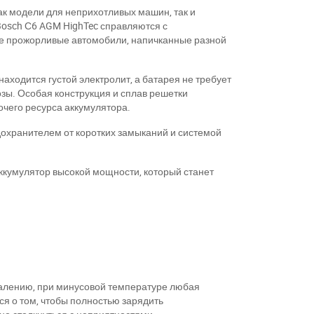
к модели для неприхотливых машин, так и
Bosch С6 AGM HighTec справляются с
е прожорливые автомобили, напичканные разной
и находится густой электролит, а батарея не требует
ы. Особая конструкция и сплав решетки
очего ресурса аккумулятора.
дохранителем от коротких замыканий и системой
аккумулятор высокой мощности, который станет
жалению, при минусовой температуре любая
ся о том, чтобы полностью зарядить