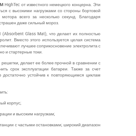
GM
HighTec от известного немецкого концерна. Эти
ться с высокими нагрузками со стороны бортовой
к мотора всего за несколько секунд. Благодаря
страшен даже сильный мороз.
(Absorbent Glass Mat), что делает их полностью
ролит. Вместо этого используется целая система
спечивают лучшее соприкосновение электролита с
но и стартерные токи.
решетки, делает ее более прочной в сравнении с
чить срок эксплуатации батареи. Также за счет
ор достаточно устойчив к повторяющимся циклам
ить:
ый корпус;
брации и высоким нагрузкам;
истанции с частыми остановками; широкий диапазон