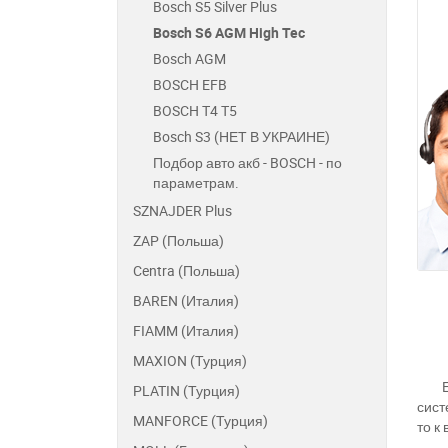
Bosch S5 Silver Plus
Bosch S6 AGM High Tec
Bosch AGM
BOSCH EFB
BOSCH T4 T5
Bosch S3 (НЕТ В УКРАИНЕ)
Подбор авто акб - BOSCH - по
параметрам.
SZNAJDER Plus
ZAP (Польша)
Centra (Польша)
BAREN (Италия)
FIAMM (Италия)
MAXION (Турция)
PLATIN (Турция)
сист
MANFORCE (Турция)
то к