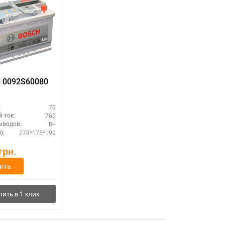
BOSCH 0092S60080
70
:
760
 ток:
R+
ыводов:
278*175*190
):
грн.
ить