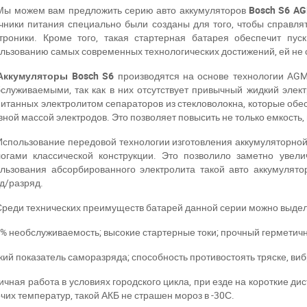
Мы можем вам предложить серию авто аккумуляторов
Bosch S6 A
чники питания специально были созданы для того, чтобы справля
троники. Кроме того, такая стартерная батарея обеспечит пус
льзованию самых современных технологических достижений, ей не 
Аккумуляторы
Bosch S6
производятся на основе технологии AGM 
служиваемыми, так как в них отсутствует привычный жидкий элект
итанных электролитом сепараторов из стекловолокна, которые обе
вной массой электродов. Это позволяет повысить не только емкость, 
Использование передовой технологии изготовления аккумуляторной 
огами классической конструкции. Это позволило заметно увели
льзования абсорбированного электролита такой авто аккумулят
д/разряд.
Среди технических преимуществ батарей данной серии можно выдел
0% необслуживаемость; высокие стартерные токи; прочный герметичн
зкий показатель саморазряда; способность противостоять тряске, ви
личная работа в условиях городского цикла, при езде на короткие д
чих температур, такой АКБ не страшен мороз в -30С.