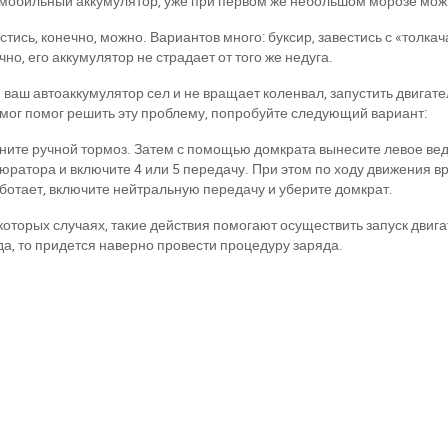
мобильный аккумулятор, уже при первом же небольшом морозе можн
стись, конечно, можно. Вариантов много: буксир, завестись с «толкач
чно, его аккумулятор не страдает от того же недуга.
 ваш автоаккумулятор сел и не вращает коленвал, запустить двигатель
смог помог решить эту проблему, попробуйте следующий вариант:
ните ручной тормоз. Затем с помощью домкрата вынесите левое ве
юратора и включите 4 или 5 передачу. При этом по ходу движения 
ботает, включите нейтральную передачу и уберите домкрат.
которых случаях, такие действия помогают осуществить запуск двига
да, то придется наверно провести процедуру заряда.