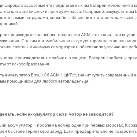
и широкого ассортимента предлагаемых им батарей можно найти ка
анты для авто биснес- и премиум-класса. Например, аккумуляторы 
ремальными нагрузками, способны обеспечить питанием даже самы
троникой.
реи производятся на основе технологии
AGM
, это значит, что внутр
уживания. С таким автомобильным аккумулятором не страшны мороз
олили свести к минимуму саморазряд и обеспечили увеличение раб
чно же, производитель не забыл и о защите. Батареи снабжены пре
ты от искрообразования.
ть аккумулятор Bosch С6 AGM HighTec, значит купить современный 
ым помощником для любого автовладельца.
делать, если аккумулятор сел и мотор не заводится?
ий аккумулятор – проблема номер один при первых морозах. К со
рея быстрее теряет свой заряд. Если предварительно не позаботить