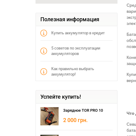
Сред
вари
экст
Полезная информация
элек
Купить аккумулятор в кредит
Бата
обсл
позв
5 советов по эксплуатации
аккумуляторов
Коне
защи
Как правильно выбрать
Купи
аккумулятор!
верн
Успейте купить!
Зарядное TOR PRO 10
Что 
2 000
грн.
Севш
бата