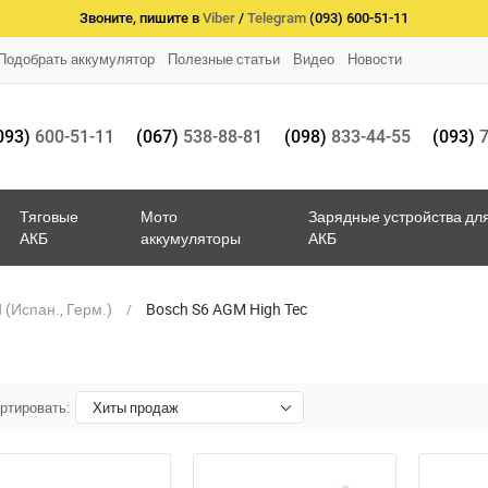
Звоните, пишите в
Viber
/
Telegram
(093) 600-51-11
Подобрать аккумулятор
Полезные статьи
Видео
Новости
093)
600-51-11
(067)
538-88-81
(098)
833-44-55
(093)
7
Тяговые
Мото
Зарядные устройства дл
АКБ
аккумуляторы
АКБ
(Испан., Герм.)
Bosch S6 AGM High Tec
ртировать:
Хиты продаж