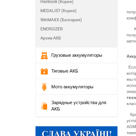
Hankook (Корея)
MEDALIST (Корея)
потр
комф
WinMAXX (Болгария)
ENERGIZER
пол
Архив АКБ
авто
Грузовые аккумуляторы
Акку
Если
Тяговые АКБ
кото
мы 
испо
Мото аккумуляторы
энер
тех
Зарядные устройства для
клас
АКБ
Кром
усто
AGM
П
темп