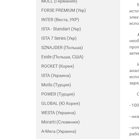
MOLL (Германия)
FORSE PREMIUM (Укр)
исто
элек
INTER (Веста, УКР)
испо
ISTA - Standart (Укр)
ISTA 7 Series (Укр)
необ
проп
SZNAJDER (Польша)
акти
Exide (Польша, США)
ROCKET (Корея)
анал
ISTA (Украина)
испо
заря
Mutlu (Турция)
POWER (Турция)
GLOBAL (Ю.Корея)
- 10
WESTA (Украина)
- ни
Moratti (Словения)
- от
А-Мега (Украина)
рабо