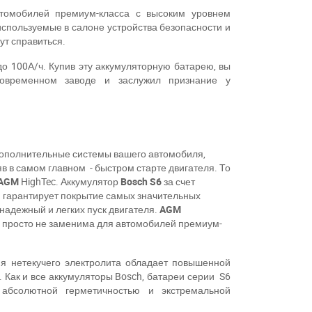
омобилей премиум-класса с высоким уровнем
используемые в салоне устройства безопасности и
ут справиться.
о 100А/ч. Купив эту аккумуляторную батарею, вы
современном заводе и заслужил признание у
 дополнительные системы вашего автомобиля,
яв в самом главном - быстром старте двигателя. То
 AGM
HighTec. Аккумулятор
Bosch S6
за счет
) гарантирует покрытие самых значительных
надежный и легких пуск двигателя.
AGM
 просто не заменима для автомобилей премиум-
ия нетекучего электролита обладает повышенной
 Как и все аккумуляторы Bosch, батареи серии S6
абсолютной герметичностью и экстремальной
11