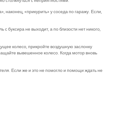
о столкнуться с неприятностями.
а», наконец, «прикурить» у соседа по гаражу. Если,
 с буксира не выходит, а по близости нет никого,
дущее колесо, прикройте воздушную заслонку
вращайте вывешенное колесо. Когда мотор вновь
теля. Если же и это не помогло и помощи ждать не