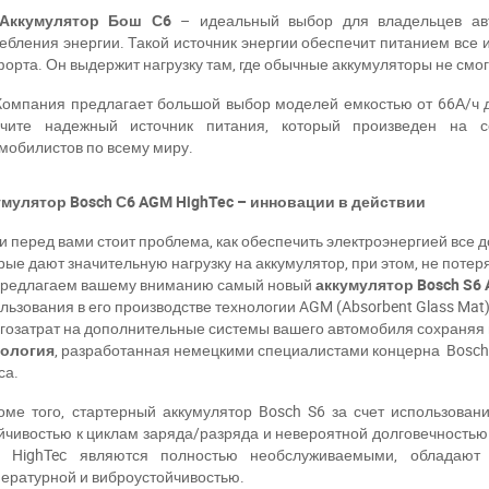
Аккумулятор Бош С6
– идеальный выбор для владельцев авт
ебления энергии. Такой источник энергии обеспечит питанием все 
орта. Он выдержит нагрузку там, где обычные аккумуляторы не смог
Компания предлагает большой выбор моделей емкостью от 66А/ч д
учите надежный источник питания, который произведен на 
мобилистов по всему миру.
мулятор Bosch С6 AGM HighTec – инновации в действии
 перед вами стоит проблема, как обеспечить электроэнергией все
рые дают значительную нагрузку на аккумулятор, при этом, не потер
предлагаем вашему вниманию самый новый
аккумулятор Bosch S6
льзования в его производстве технологии AGM (Absorbent Glass Mat
гозатрат на дополнительные системы вашего автомобиля сохраняя 
нология
, разработанная немецкими специалистами концерна Bosch
са.
е того, стартерный аккумулятор Bosch S6 за счет использован
йчивостью к циклам заряда/разряда и невероятной долговечностью.
 HighTec являются полностью необслуживаемыми, обладают 
ри отсутствии связи - пишите, звоните в Viber / Telegram (093) 600-51-
ературной и виброустойчивостью.