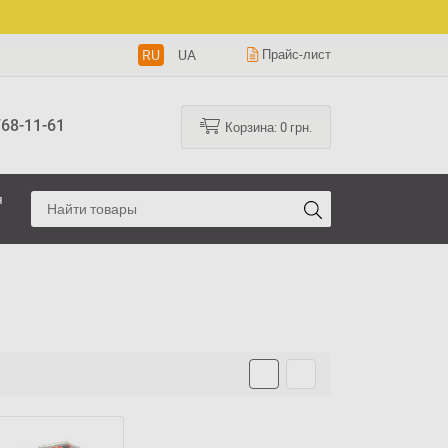
RU
UA
Прайс-лист
68-11-61
Корзина:
0
грн.
я