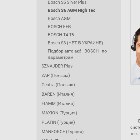
Bosch S5 Silver Plus
Bosch S6 AGM High Tec
Bosch AGM
BOSCH EFB
BOSCH T4 T5
Bosch S3 (НЕТ В УКРАИНЕ)
Подбор авто акб - BOSCH - по
параметрам.
SZNAJDER Plus
ZAP (Польша)
Centra (Польша)
BAREN (Италия)
FIAMM (Италия)
MAXION (Турция)
PLATIN (Турция)
сист
MANFORCE (Турция)
то к