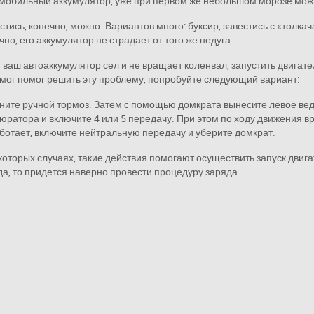
мобильный аккумулятор, уже при первом же небольшом морозе можн
стись, конечно, можно. Вариантов много: буксир, завестись с «толкач
чно, его аккумулятор не страдает от того же недуга.
 ваш автоаккумулятор сел и не вращает коленвал, запустить двигатель
смог помог решить эту проблему, попробуйте следующий вариант:
ните ручной тормоз. Затем с помощью домкрата вынесите левое ве
юратора и включите 4 или 5 передачу. При этом по ходу движения 
ботает, включите нейтральную передачу и уберите домкрат.
которых случаях, такие действия помогают осуществить запуск двига
да, то придется наверно провести процедуру заряда.