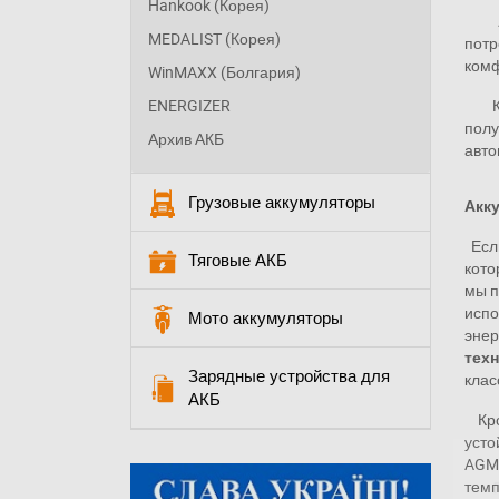
Hankook (Корея)
MEDALIST (Корея)
потр
комф
WinMAXX (Болгария)
ENERGIZER
пол
Архив АКБ
авто
Грузовые аккумуляторы
Акку
Если
Тяговые АКБ
кото
мы 
испо
Мото аккумуляторы
энер
тех
Зарядные устройства для
клас
АКБ
Кром
усто
AGM
П
темп