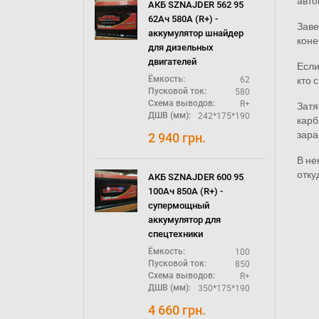
авто
АКБ SZNAJDER 562 95
62Ач 580А (R+) -
Заве
аккумулятор шнайдер
коне
для дизельных
двигателей
Если
кто 
62
Ёмкость:
580
Пусковой ток:
R+
Схема выводов:
Затя
242*175*190
ДШВ (мм):
карб
зара
2 940
грн.
В не
отку
АКБ SZNAJDER 600 95
100Ач 850А (R+) -
супермощный
аккумулятор для
спецтехники
100
Ёмкость:
850
Пусковой ток:
R+
Схема выводов:
350*175*190
ДШВ (мм):
4 660
грн.