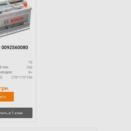
BOSCH 0092S60080
70
:
760
 ток:
R+
ыводов:
278*175*190
):
грн.
ить