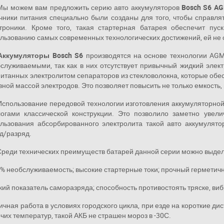
Мы можем вам предложить серию авто аккумуляторов
Bosch S6 A
чники питания специально были созданы для того, чтобы справля
троники. Кроме того, такая стартерная батарея обеспечит пус
льзованию самых современных технологических достижений, ей не 
Аккумуляторы
Bosch S6
производятся на основе технологии AGM 
служиваемыми, так как в них отсутствует привычный жидкий элект
итанных электролитом сепараторов из стекловолокна, которые обе
вной массой электродов. Это позволяет повысить не только емкость, 
Использование передовой технологии изготовления аккумуляторной 
огами классической конструкции. Это позволило заметно увели
льзования абсорбированного электролита такой авто аккумулят
д/разряд.
Среди технических преимуществ батарей данной серии можно выдел
0% необслуживаемость; высокие стартерные токи; прочный герметичн
зкий показатель саморазряда; способность противостоять тряске, ви
личная работа в условиях городского цикла, при езде на короткие д
чих температур, такой АКБ не страшен мороз в -30С.