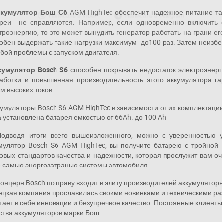
Написать в Viber
Написать в Telegram
ккумулятор Бош С6
AGM HighTec обеспечит надежное питание та
реи не справляются. Например, если одновременно включить о
троэнергию, то это может вынудить генератор работать на грани е
обен выдержать такие нагрузки максимум до100 раз. Затем неизбе
обой проблемы с запуском двигателя.
кумулятор Bosch S6
способен покрывать недостаток электроэнерг
аботки и повышенная производительность этого аккумулятора г
м высоких токов.
муляторы Bosch S6 AGM HighTec в зависимости от их комплектации
 установлена батарея емкостью от 66Ah. до 100 Ah.
водя итоги всего вышеизложенного, можно с уверенностью ут
мулятор Bosch S6 AGM HighTec, вы получите батарею с тройной
вых стандартов качества и надежности, которая прослужит вам оч
 самые энергозатраные системы автомобиля.
онцерн Bosch по праву входит в элиту производителей аккумуляторн
цкая компания прославилась своими новинками и техническими ра
тает в себе инновации и безупречное качество. Постоянные клиен
ства аккумуляторов марки Бош.