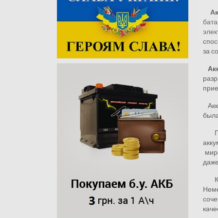
А
бата
элек
спос
за с
Ак
разр
прие
Акку
была
Под
акку
миро
даже
К
Неме
соче
каче