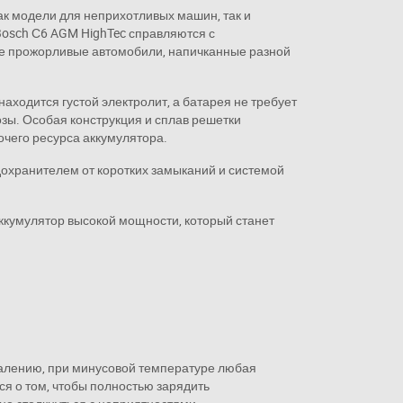
к модели для неприхотливых машин, так и
Bosch С6 AGM HighTec справляются с
е прожорливые автомобили, напичканные разной
и находится густой электролит, а батарея не требует
ы. Особая конструкция и сплав решетки
очего ресурса аккумулятора.
дохранителем от коротких замыканий и системой
аккумулятор высокой мощности, который станет
жалению, при минусовой температуре любая
ся о том, чтобы полностью зарядить