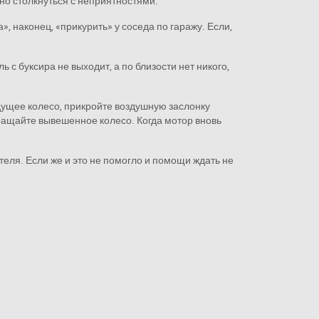
о столкнуться с неприятностями.
а», наконец, «прикурить» у соседа по гаражу. Если,
 с буксира не выходит, а по близости нет никого,
дущее колесо, прикройте воздушную заслонку
вращайте вывешенное колесо. Когда мотор вновь
теля. Если же и это не помогло и помощи ждать не