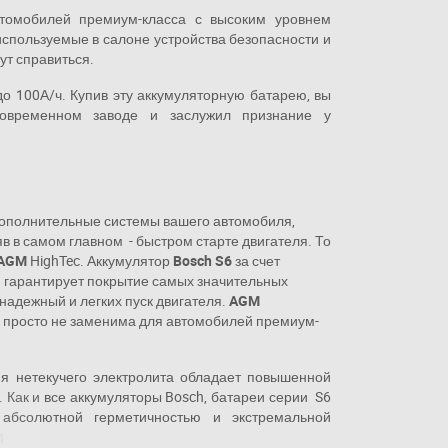
омобилей премиум-класса с высоким уровнем
используемые в салоне устройства безопасности и
ут справиться.
о 100А/ч. Купив эту аккумуляторную батарею, вы
современном заводе и заслужил признание у
 дополнительные системы вашего автомобиля,
яв в самом главном - быстром старте двигателя. То
 AGM
HighTec. Аккумулятор
Bosch S6
за счет
) гарантирует покрытие самых значительных
надежный и легких пуск двигателя.
AGM
 просто не заменима для автомобилей премиум-
ия нетекучего электролита обладает повышенной
 Как и все аккумуляторы Bosch, батареи серии S6
абсолютной герметичностью и экстремальной
11