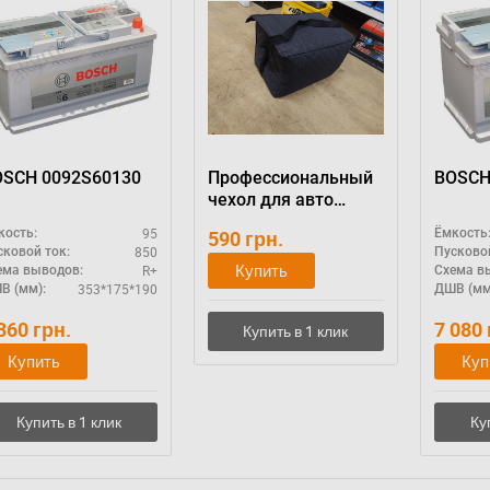
BOSCH 0092S60130
Профессиональный
чехол для авто
аккумулятора
95
кость:
590
грн.
Ёмкость
850
сковой ток:
Пусковой
Купить
R+
ема выводов:
Схема в
353*175*190
В (мм):
ДШВ (мм
 360
грн.
7 080
Купить
Куп