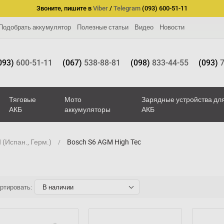
Звоните, пишите в
Viber
/
Telegram
(093) 600-51-11
Подобрать аккумулятор
Полезные статьи
Видео
Новости
093)
600-51-11
(067)
538-88-81
(098)
833-44-55
(093)
7
Тяговые
Мото
Зарядные устройства дл
АКБ
аккумуляторы
АКБ
(Испан., Герм.)
Bosch S6 AGM High Tec
ртировать:
В наличии