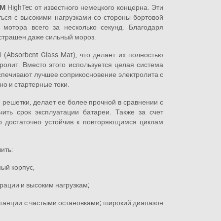
GM
HighTec от известного немецкого концерна. Эти
ться с высокими нагрузками со стороны бортовой
к мотора всего за несколько секунд. Благодаря
страшен даже сильный мороз.
(Absorbent Glass Mat), что делает их полностью
ролит. Вместо этого используется целая система
спечивают лучшее соприкосновение электролита с
но и стартерные токи.
решетки, делает ее более прочной в сравнении с
чить срок эксплуатации батареи. Также за счет
ор достаточно устойчив к повторяющимся циклам
ить:
ый корпус;
брации и высоким нагрузкам;
истанции с частыми остановками; широкий диапазон