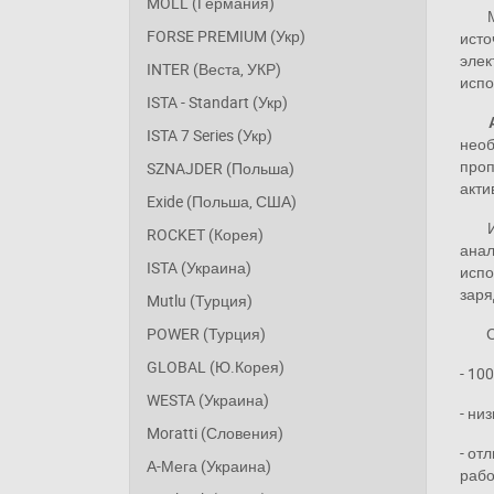
MOLL (Германия)
FORSE PREMIUM (Укр)
исто
элек
INTER (Веста, УКР)
испо
ISTA - Standart (Укр)
ISTA 7 Series (Укр)
необ
проп
SZNAJDER (Польша)
акти
Exide (Польша, США)
ROCKET (Корея)
анал
ISTA (Украина)
испо
заря
Mutlu (Турция)
POWER (Турция)
GLOBAL (Ю.Корея)
- 10
WESTA (Украина)
- ни
Moratti (Словения)
- от
А-Мега (Украина)
рабо