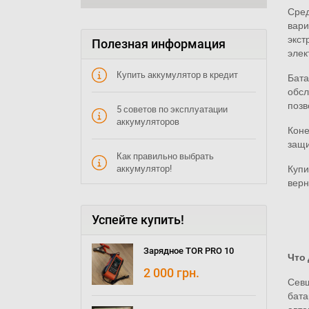
Сред
вари
экст
Полезная информация
элек
Купить аккумулятор в кредит
Бата
обсл
позв
5 советов по эксплуатации
аккумуляторов
Коне
защи
Как правильно выбрать
Купи
аккумулятор!
верн
Успейте купить!
Зарядное TOR PRO 10
Что 
2 000
грн.
Севш
бата