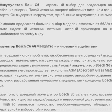
Аккумулятор Бош С6
– идеальный выбор для владельцев авт
ебления энергии. Такой источник энергии обеспечит питанием все 
орта. Он выдержит нагрузку там, где обычные аккумуляторы не смог
Компания предлагает большой выбор моделей емкостью от 66А/ч д
учите надежный источник питания, который произведен на 
мобилистов по всему миру.
мулятор Bosch С6 AGM HighTec – инновации в действии
 перед вами стоит проблема, как обеспечить электроэнергией все
рые дают значительную нагрузку на аккумулятор, при этом, не потер
предлагаем вашему вниманию самый новый
аккумулятор Bosch S6
льзования в его производстве технологии AGM (Absorbent Glass Mat
гозатрат на дополнительные системы вашего автомобиля сохраняя 
нология
, разработанная немецкими специалистами концерна Bosch
са.
е того, стартерный аккумулятор Bosch S6 за счет использован
йчивостью к циклам заряда/разряда и невероятной долговечностью.
 HighTec являются полностью необслуживаемыми, обладают 
ри отсутствии связи - пишите, звоните в Viber / Telegram (093) 600-51-
ературной и виброустойчивостью.