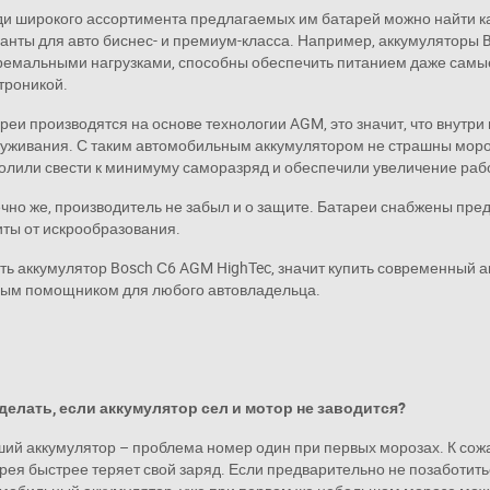
и широкого ассортимента предлагаемых им батарей можно найти ка
анты для авто биснес- и премиум-класса. Например, аккумуляторы 
ремальными нагрузками, способны обеспечить питанием даже самы
троникой.
реи производятся на основе технологии
AGM
, это значит, что внутр
уживания. С таким автомобильным аккумулятором не страшны мороз
олили свести к минимуму саморазряд и обеспечили увеличение раб
чно же, производитель не забыл и о защите. Батареи снабжены пре
ты от искрообразования.
ть аккумулятор Bosch С6 AGM HighTec, значит купить современный 
ым помощником для любого автовладельца.
делать, если аккумулятор сел и мотор не заводится?
ий аккумулятор – проблема номер один при первых морозах. К со
рея быстрее теряет свой заряд. Если предварительно не позаботить