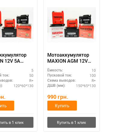
ккумулятор
Мотоаккумулятор
N 12V 5A
MAXION AGM 12V
аряженный без
10A (MXBM-12N9-BS
5
10
:
Ёмкость:
ролита (MXBM-
AGM)
50
100
 ток:
Пусковой ток:
B)
R+
R+
ыводов:
Схема выводов:
120*60*130
150*65*130
):
ДШВ (мм):
рн.
990
грн.
ить
Купить