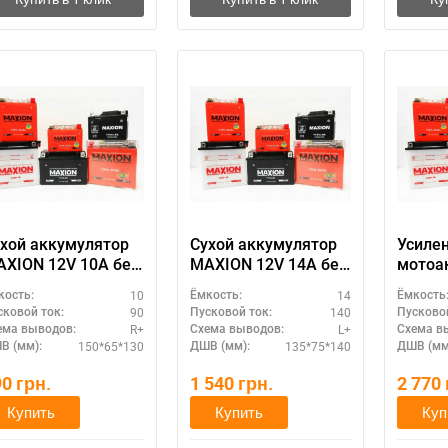
хой аккумулятор
Сухой аккумулятор
Усиле
XION 12V 10A без
MAXION 12V 14A без
мотоа
ектролита (MXBM-
электролита (MXBM-
MAXIO
10
14
кость:
Ёмкость:
Ёмкость
N9-3B)
YB14L-A2)
(MXBM
90
140
сковой ток:
Пусковой ток:
Пусковой
AGM)
R+
L+
ема выводов:
Схема выводов:
Схема в
150*65*130
135*75*140
В (мм):
ДШВ (мм):
ДШВ (мм
90
грн.
1 540
грн.
2 770
Купить
Купить
Куп