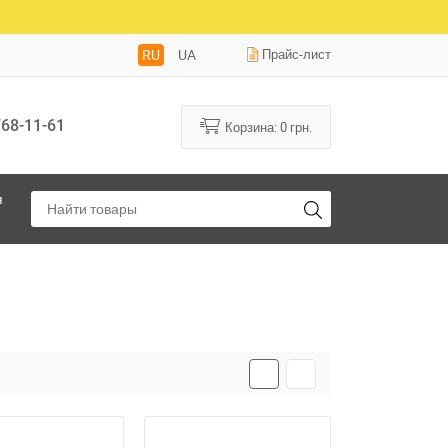
RU
UA
Прайс-лист
68-11-61
Корзина:
0
грн.
я