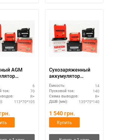
жный AGM
Сухозаряженный
улятор
аккумулятор
N 12V 7A
MAXION 12V 14A без
6
14
:
Ёмкость:
11
-YT7-BS AGM)
электролита (MXBM-
70
140
 ток:
Пусковой ток:
YB14L-A1)
R+
R+
ыводов:
Схема выводов:
113*70*105
135*75*140
):
ДШВ (мм):
грн.
1 540
грн.
ить
Купить