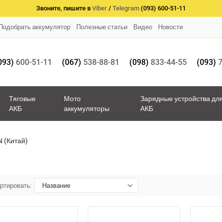
Звоните, пишите в
Viber
/
Telegram
(093) 600-51-11
Подобрать аккумулятор
Полезные статьи
Видео
Новости
093)
600-51-11
(067)
538-88-81
(098)
833-44-55
(093)
7
Тяговые
Мото
Зарядные устройства дл
АКБ
аккумуляторы
АКБ
 (Китай)
ртировать:
Название