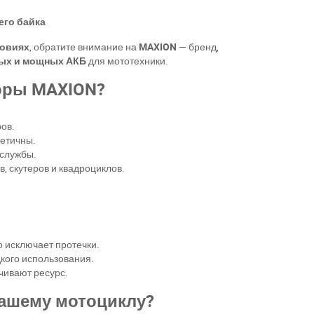
его байка
ловиях
, обратите внимание на
MAXION
— бренд,
ных и мощных АКБ
для мототехники.
оры MAXION?
ров.
метичны.
 службы.
, скутеров и квадроциклов.
о исключает протечки.
кого использования.
чивают ресурс.
вашему мотоциклу?