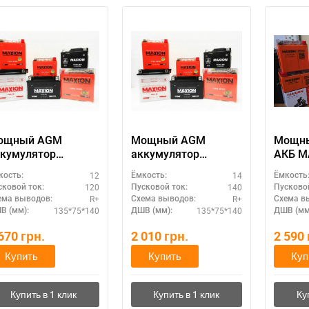
ощный AGM
Мощный AGM
Мощны
кумулятор
аккумулятор
АКБ M
AXION 12V 12A
MAXION 12V 14A
20A (
12
14
кость:
Ёмкость:
Ёмкость
MXBM-YB14L-BS
(MXBM-YTX16-BS
BS GEL
120
140
сковой ток:
Пусковой ток:
Пусковой
GM)
AGM)
R+
R+
ема выводов:
Схема выводов:
Схема в
135*75*140
135*75*140
В (мм):
ДШВ (мм):
ДШВ (мм
 670
грн.
2 010
грн.
2 590
Купить
Купить
Куп