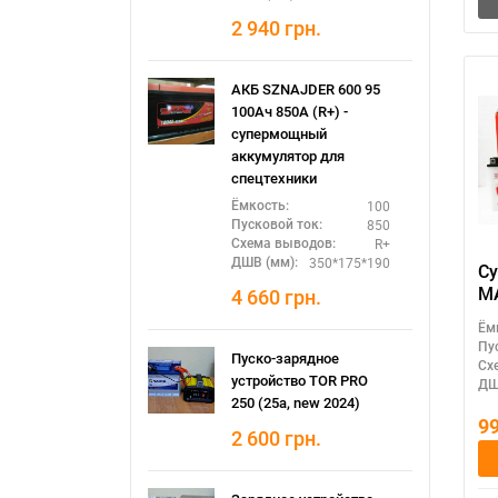
2 940
грн.
АКБ SZNAJDER 600 95
100Ач 850А (R+) -
супермощный
аккумулятор для
спецтехники
100
Ёмкость:
850
Пусковой ток:
R+
Схема выводов:
350*175*190
ДШВ (мм):
Су
MA
4 660
грн.
эл
Ём
12
Пу
Пуско-зарядное
Сх
устройство TOR PRO
ДШ
250 (25а, new 2024)
9
2 600
грн.