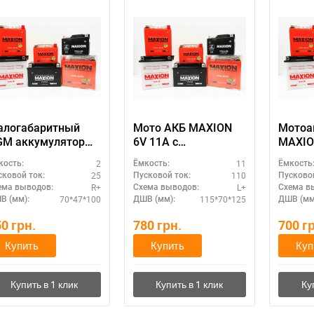
алогабаритный
Мото АКБ MAXION
Мотоа
GM аккумулятор
6V 11A с
MAXIO
XION 12V 2.3A
электролитом
сухоз
2
11
кость:
Ёмкость:
Ёмкость
MXBM-YTR4A-BS
(MXBM-6N11A-3A)
элект
25
110
сковой ток:
Пусковой ток:
Пусковой
GM)
12N5-3
R+
L+
ема выводов:
Схема выводов:
Схема в
70*47*100
115*70*125
В (мм):
ДШВ (мм):
ДШВ (мм
50
грн.
780
грн.
700
г
Купить
Купить
Куп