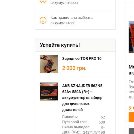
аккумуляторов
Как правильно выбрать
аккумулятор!
Успейте купить!
Зарядное TOR PRO 10
М
2 000
грн.
ак
M
Ём
П
(
АКБ SZNAJDER 562 95
Пу
GE
62Ач 580А (R+) -
Сх
ДШ
аккумулятор шнайдер
для дизельных
2
двигателей
62
Ёмкость:
580
Пусковой ток:
R+
Схема выводов:
242*175*190
ДШВ (мм):