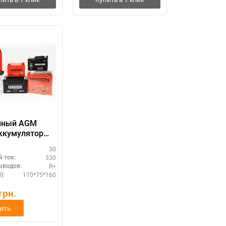
нный AGM
ккумулятор
N 12V 30A
30
:
-YB30L-BS
330
 ток:
R+
ыводов:
170*75*160
):
грн.
ить