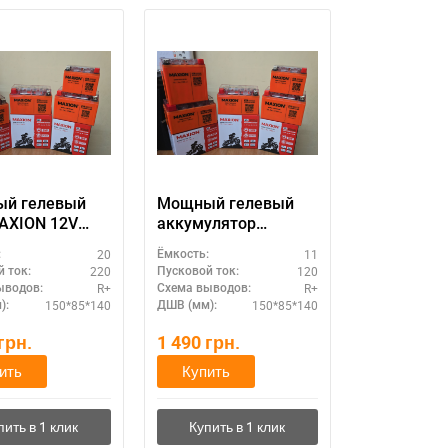
й гелевый
Мощный гелевый
AXION 12V
аккумулятор
MXBM-YTX20-
MAXION 12V 11A
20
11
:
Ёмкость:
)
(MXBM-YTZ12S GEL)
220
120
 ток:
Пусковой ток:
R+
R+
ыводов:
Схема выводов:
150*85*140
150*85*140
):
ДШВ (мм):
грн.
1 490
грн.
ить
Купить