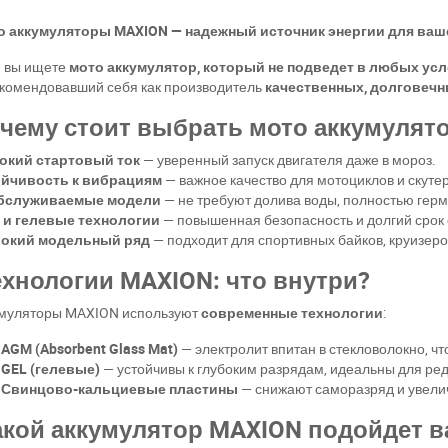
о аккумуляторы MAXION — надежный источник энергии для ваш
 вы ищете
мото аккумулятор, который не подведет в любых ус
комендовавший себя как производитель
качественных, долговеч
чему стоит выбрать мото аккумулят
окий стартовый ток
— уверенный запуск двигателя даже в мороз.
ойчивость к вибрациям
— важное качество для мотоциклов и скуте
бслуживаемые модели
— не требуют долива воды, полностью гер
 и гелевые технологии
— повышенная безопасность и долгий срок
окий модельный ряд
— подходит для спортивных байков, круизеров
хнологии MAXION: что внутри?
муляторы MAXION используют
современные технологии
:
AGM (Absorbent Glass Mat)
— электролит впитан в стекловолокно, чт
GEL (гелевые)
— устойчивы к глубоким разрядам, идеальны для ред
Свинцово-кальциевые пластины
— снижают саморазряд и увели
кой аккумулятор MAXION подойдет 