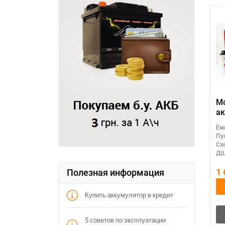
М
ак
M
Ём
(
Пу
A
Сх
ДШ
1
Полезная информация
Купить аккумулятор в кредит
5 советов по эксплуатации