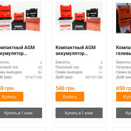
омпактный AGM
Компактный AGM
Компа
кумулятор
аккумулятор
гелев
XION 12V 2.3A
MAXION 12V 3A
аккум
2
3
кость:
Ёмкость:
Ёмкость
MXBM-GT4B-5 AGM)
(MXBM-YTX4L-BS
MAXIO
25
30
сковой ток:
Пусковой ток:
Пусковой
AGM)
(MXBM
R+
L+
ема выводов:
Схема выводов:
Схема в
GEL)
70*47*100
90*70*100
В (мм):
ДШВ (мм):
ДШВ (мм
50
грн.
540
грн.
650
г
Купить
Купить
Куп