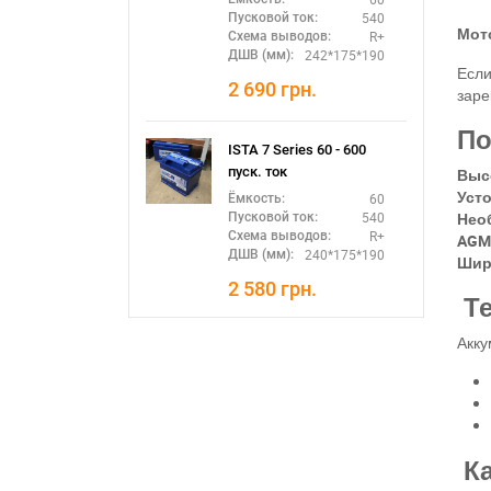
540
Пусковой ток:
Мот
R+
Схема выводов:
242*175*190
ДШВ (мм):
Если
2 690
грн.
заре
По
ISTA 7 Series 60 - 600
пуск. ток
Выс
Уст
60
Ёмкость:
Нео
540
Пусковой ток:
R+
Схема выводов:
AGM
240*175*190
ДШВ (мм):
Шир
2 580
грн.
Те
Акку
Ка