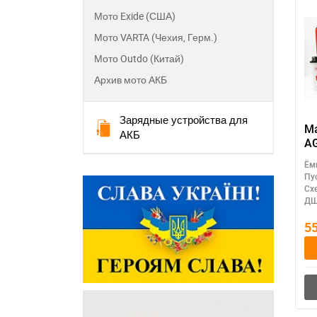
Мото Exide (США)
Мото VARTA (Чехия, Герм.)
Мото Outdo (Китай)
Архив мото АКБ
Зарядные устройства для
М
АКБ
A
MA
Ём
(
Пу
A
Сх
ДШ
5