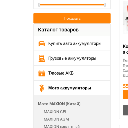
Показать
Каталог товаров
Купить авто аккумуляторы
К
ак
MA
Грузовые аккумуляторы
Ём
(
Пу
Сх
Тяговые АКБ
ДШ
5
Мото аккумуляторы
Мото MAXION (Китай)
MAXION GEL
MAXION AGM
MAXION кислотный