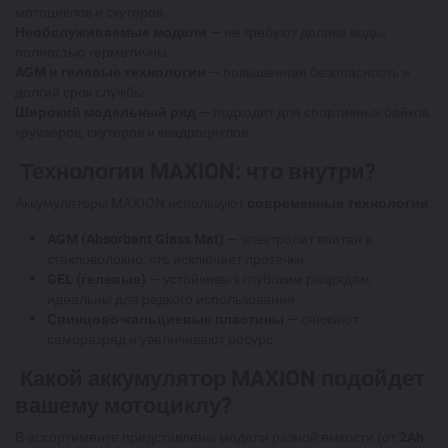
мотоциклов и скутеров.
Необслуживаемые модели
— не требуют долива воды,
полностью герметичны.
AGM и гелевые технологии
— повышенная безопасность и
долгий срок службы.
Широкий модельный ряд
— подходит для спортивных байков,
круизеров, скутеров и квадроциклов.
Технологии MAXION: что внутри?
Аккумуляторы MAXION используют
современные технологии
:
AGM (Absorbent Glass Mat)
— электролит впитан в
стекловолокно, что исключает протечки.
GEL (гелевые)
— устойчивы к глубоким разрядам,
идеальны для редкого использования.
Свинцово-кальциевые пластины
— снижают
саморазряд и увеличивают ресурс.
Какой аккумулятор MAXION подойдет
вашему мотоциклу?
В ассортименте представлены модели разной емкости (от
2Ah