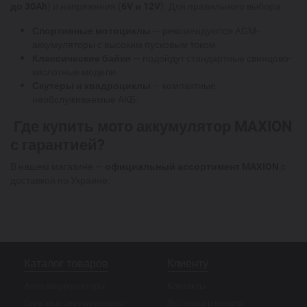
до 30Ah
) и напряжения (
6V и 12V
). Для правильного выбора:
Спортивные мотоциклы
— рекомендуются AGM-
аккумуляторы с высоким пусковым током.
Классические байки
— подойдут стандартные свинцово-
кислотные модели.
Скутеры и квадроциклы
— компактные
необслуживаемые АКБ.
Где купить мото аккумулятор MAXION
с гарантией?
В нашем магазине —
официальный ассортимент MAXION
с
доставкой по Украине.
Каталог товаров
Клиенту
Авто аккумуляторы
Контакты
Грузовые аккумуляторы
Доставка и оплата