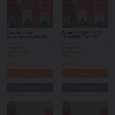
Мощный гелевый
Гелевый АКБ MAXION 12V
аккумулятор MAXION 12V
18A (MXBM-YT20-4 GEL)
30A (MXBM-YB30L-BS GEL)
30
18
Ёмкость:
Ёмкость:
350
190
Пусковой ток:
Пусковой ток:
R+
R+
Схема выводов:
Схема выводов:
170*75*160
150*85*140
ДШВ (мм):
ДШВ (мм):
2 920
грн.
2 590
грн.
Купить
Купить