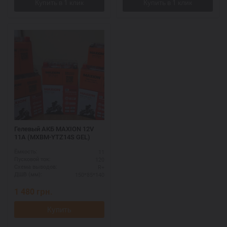
Гелевый АКБ MAXION 12V
11A (MXBM-YTZ14S GEL)
11
Ёмкость:
120
Пусковой ток:
R+
Схема выводов:
150*85*140
ДШВ (мм):
1 480
грн.
Купить