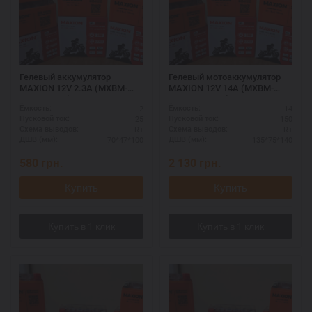
Гелевый аккумулятор
Гелевый мотоаккумулятор
MAXION 12V 2.3A (MXBM-
MAXION 12V 14A (MXBM-
GT4B-5 GEL)
YB16L-BS GEL)
2
14
Ёмкость:
Ёмкость:
25
150
Пусковой ток:
Пусковой ток:
R+
R+
Схема выводов:
Схема выводов:
70*47*100
135*75*140
ДШВ (мм):
ДШВ (мм):
580
грн.
2 130
грн.
Купить
Купить