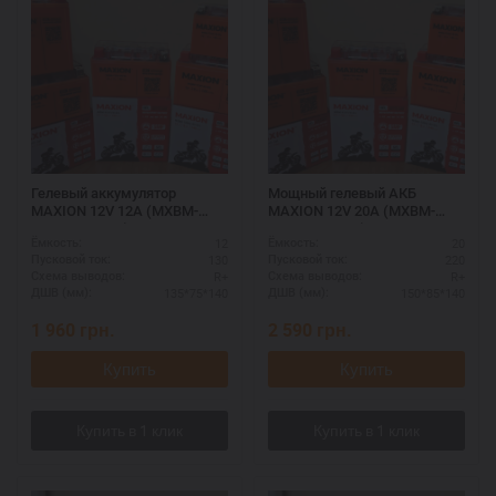
Гелевый аккумулятор
Мощный гелевый АКБ
MAXION 12V 12A (MXBM-
MAXION 12V 20A (MXBM-
YTX14-BS GEL)
YTX20-BS GEL)
12
20
Ёмкость:
Ёмкость:
130
220
Пусковой ток:
Пусковой ток:
R+
R+
Схема выводов:
Схема выводов:
135*75*140
150*85*140
ДШВ (мм):
ДШВ (мм):
1 960
грн.
2 590
грн.
Купить
Купить