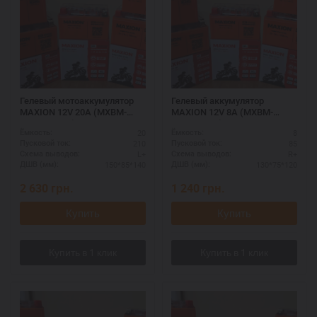
Гелевый мотоаккумулятор
Гелевый аккумулятор
MAXION 12V 20A (MXBM-
MAXION 12V 8A (MXBM-
YT20L-4 GEL)
YT9B-4 GEL)
20
8
Ёмкость:
Ёмкость:
210
85
Пусковой ток:
Пусковой ток:
L+
R+
Схема выводов:
Схема выводов:
150*85*140
130*75*120
ДШВ (мм):
ДШВ (мм):
2 630
грн.
1 240
грн.
Купить
Купить