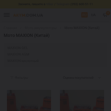
Звоните, пишите в
Viber
/
Telegram
(093) 600-51-11
0
RU
UA
Главная
Мото аккумуляторы
Мото MAXION (Китай)
Мото MAXION (Китай)
MAXION GEL
MAXION AGM
MAXION кислотный
Фильтры
Оценка покупателей