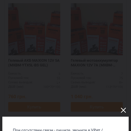
Гелевый АКБ MAXION 12V 5A
Гелевый мотоаккумулятор
(MXBM-YTX5L-BS GEL)
MAXION 12V 7A (MXBM-
YTX7A-BS GEL)
5
7
Ёмкость:
Ёмкость:
55
75
Пусковой ток:
Пусковой ток:
L+
R+
Схема выводов:
Схема выводов:
100*70*100
113*70*105
ДШВ (мм):
ДШВ (мм):
760
грн.
1 040
грн.
Купить
Купить
При отсутствии связи - пишите, звоните в Viber /