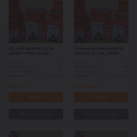
GEL АКБ MAXION 12V 3A
Гелевый мотоаккумулятор
(MXBM-YTR4A-BS GEL)
MAXION 12V 10A (MXBM-
YTX12-BS GEL)
2
10
Ёмкость:
Ёмкость:
30
110
Пусковой ток:
Пусковой ток:
R+
R+
Схема выводов:
Схема выводов:
70*47*100
150*65*130
ДШВ (мм):
ДШВ (мм):
600
грн.
1 370
грн.
Купить
Купить