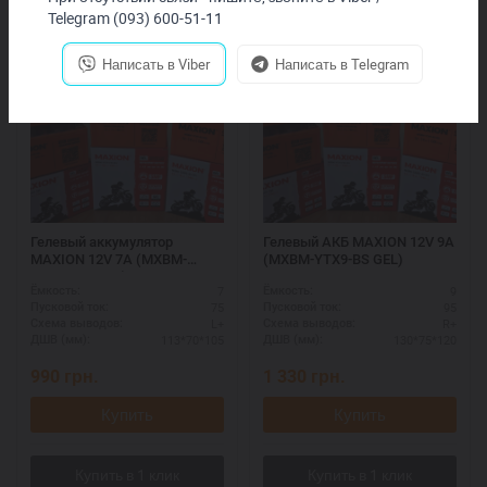
Telegram (093) 600-51-11
Написать в Viber
Написать в Telegram
Гелевый аккумулятор
Гелевый АКБ MAXION 12V 9A
MAXION 12V 7A (MXBM-
(MXBM-YTX9-BS GEL)
YTX7L-BS GEL)
7
9
Ёмкость:
Ёмкость:
75
95
Пусковой ток:
Пусковой ток:
L+
R+
Схема выводов:
Схема выводов:
113*70*105
130*75*120
ДШВ (мм):
ДШВ (мм):
990
грн.
1 330
грн.
Купить
Купить