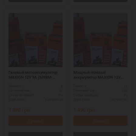
Гелевый мотоаккумулятор
Мощный гелевый
MAXION 12V 9A (MXBM-
аккумулятор MAXION 12V
YTZ10S GEL)
11A (MXBM-YTZ12S GEL)
8
11
Ёмкость:
Ёмкость:
90
120
Пусковой ток:
Пусковой ток:
R+
R+
Схема выводов:
Схема выводов:
150*85*140
150*85*140
ДШВ (мм):
ДШВ (мм):
1 390
грн.
1 490
грн.
Купить
Купить