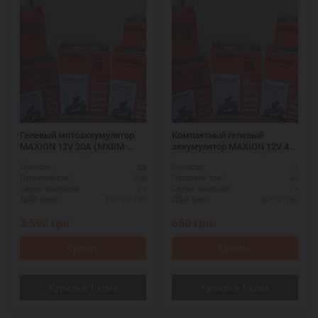
Гелевый мотоаккумулятор
Компактный гелевый
MAXION 12V 20A (MXBM-
аккумулятор MAXION 12V 4A
YTX20L-BS GEL)
(MXBM-YTX4L-BS GEL)
20
4
Ёмкость:
Ёмкость:
220
45
Пусковой ток:
Пусковой ток:
L+
L+
Схема выводов:
Схема выводов:
150*85*140
90*70*100
ДШВ (мм):
ДШВ (мм):
2 590
грн.
650
грн.
Купить
Купить