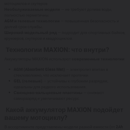
мотоциклов и скутеров.
Необслуживаемые модели
— не требуют долива воды,
полностью герметичны.
AGM и гелевые технологии
— повышенная безопасность и
долгий срок службы.
Широкий модельный ряд
— подходит для спортивных байков,
круизеров, скутеров и квадроциклов.
Технологии MAXION: что внутри?
Аккумуляторы MAXION используют
современные технологии
:
AGM (Absorbent Glass Mat)
— электролит впитан в
стекловолокно, что исключает протечки.
GEL (гелевые)
— устойчивы к глубоким разрядам,
идеальны для редкого использования.
Свинцово-кальциевые пластины
— снижают
саморазряд и увеличивают ресурс.
Какой аккумулятор MAXION подойдет
вашему мотоциклу?
В ассортименте представлены модели разной емкости (от
2Ah