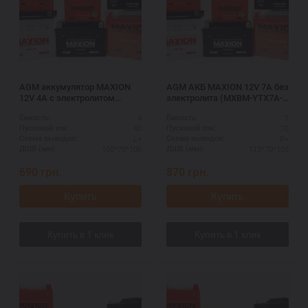
AGM аккумулятор MAXION
AGM АКБ MAXION 12V 7A без
12V 4A с электролитом
электролита (MXBM-YTX7A-
(MXBM-YTX5L-BS AGM)
BS AGM)
4
7
Ёмкость:
Ёмкость:
40
70
Пусковой ток:
Пусковой ток:
L+
R+
Схема выводов:
Схема выводов:
100*70*100
113*70*105
ДШВ (мм):
ДШВ (мм):
690
грн.
870
грн.
Купить
Купить