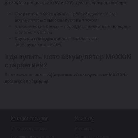
до 30Ah
) и напряжения (
6V и 12V
). Для правильного выбора:
Спортивные мотоциклы
— рекомендуются AGM-
аккумуляторы с высоким пусковым током.
Классические байки
— подойдут стандартные свинцово-
кислотные модели.
Скутеры и квадроциклы
— компактные
необслуживаемые АКБ.
Где купить мото аккумулятор MAXION
с гарантией?
В нашем магазине —
официальный ассортимент MAXION
с
доставкой по Украине.
Каталог товаров
Клиенту
Авто аккумуляторы
Контакты
Грузовые аккумуляторы
Доставка и оплата