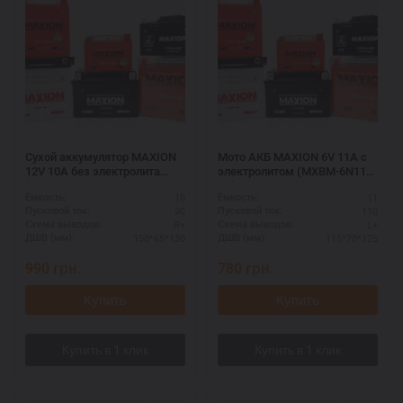
Сухой аккумулятор MAXION
Мото АКБ MAXION 6V 11A с
12V 10A без электролита
электролитом (MXBM-6N11A-
(MXBM-12N9-3B)
3A)
10
11
Ёмкость:
Ёмкость:
90
110
Пусковой ток:
Пусковой ток:
R+
L+
Схема выводов:
Схема выводов:
150*65*130
115*70*125
ДШВ (мм):
ДШВ (мм):
990
грн.
780
грн.
Купить
Купить