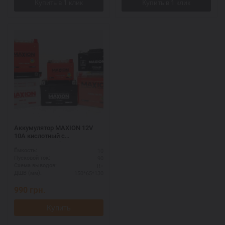
Аккумулятор MAXION 12V
10A кислотный с
электролитом (MXBM-12N9-
10
Ёмкость:
3B)
90
Пусковой ток:
R+
Схема выводов:
150*65*130
ДШВ (мм):
990
грн.
Купить