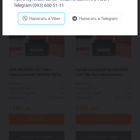
Telegram (093) 600-51-11
Написать в Viber
Написать в Telegram
АКБ MAXION 12V 14A с
Сухой аккумулятор MAXION
электролитом (MXBM-YB14L-
12V 14A без электролита
A2)
(MXBM-YB14L-A2)
14
14
Ёмкость:
Ёмкость:
140
140
Пусковой ток:
Пусковой ток:
L+
L+
Схема выводов:
Схема выводов:
135*75*140
135*75*140
ДШВ (мм):
ДШВ (мм):
1 540
грн.
1 540
грн.
Купить
Купить