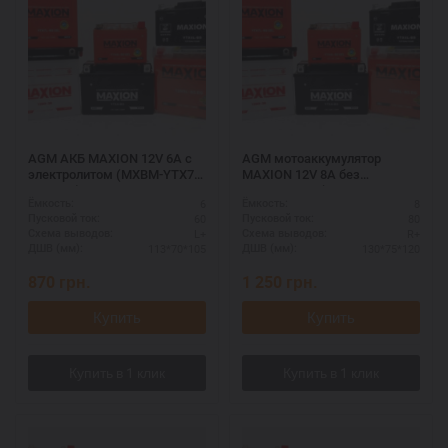
AGM АКБ MAXION 12V 6A с
AGM мотоаккумулятор
электролитом (MXBM-YTX7L-
MAXION 12V 8A без
BS AGM)
электролита (MXBM-YTX9-BS
6
8
Ёмкость:
Ёмкость:
AGM)
60
80
Пусковой ток:
Пусковой ток:
L+
R+
Схема выводов:
Схема выводов:
113*70*105
130*75*120
ДШВ (мм):
ДШВ (мм):
870
грн.
1 250
грн.
Купить
Купить