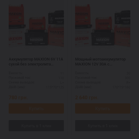
Аккумулятор MAXION 6V 11A
Мощный мотоаккумулятор
сухой без электролита
MAXION 12V 30A с
(MXBM-6N11A-3A)
электролитом (MXBM-YB30L-
11
30
Ёмкость:
Ёмкость:
BS)
110
300
Пусковой ток:
Пусковой ток:
L+
R+
Схема выводов:
Схема выводов:
115*70*125
170*75*160
ДШВ (мм):
ДШВ (мм):
780
грн.
2 640
грн.
Купить
Купить