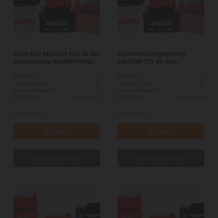
AGM АКБ MAXION 12V 3A без
AGM мотоаккумулятор
электролита (MXBM-YTX4L-
MAXION 12V 4A без
BS AGM)
электролита (MXBM-YTX5L-
3
4
Ёмкость:
Ёмкость:
BS AGM)
30
40
Пусковой ток:
Пусковой ток:
L+
L+
Схема выводов:
Схема выводов:
90*70*100
100*70*100
ДШВ (мм):
ДШВ (мм):
540
грн.
590
грн.
Купить
Купить