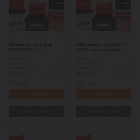
AGM мотоаккумулятор
AGM аккумулятор MAXION
MAXION 12V 7A с
12V 6A без электролита
электролитом (MXBM-
(MXBM-YTX7L-BS AGM)
7
6
Ёмкость:
Ёмкость:
YTX7A-BS AGM)
70
60
Пусковой ток:
Пусковой ток:
R+
L+
Схема выводов:
Схема выводов:
113*70*105
113*70*105
ДШВ (мм):
ДШВ (мм):
770
грн.
850
грн.
Купить
Купить