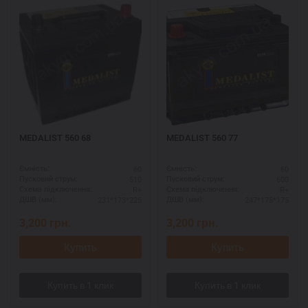
MEDALIST 560 68
MEDALIST 560 77
60
60
Ємність:
Ємність:
510
600
Пусковий струм:
Пусковий струм:
R+
R+
Схема підключення:
Схема підключення:
231*173*225
247*175*175
ДШВ (мм):
ДШВ (мм):
3,200
грн.
3,200
грн.
Купить
Купить