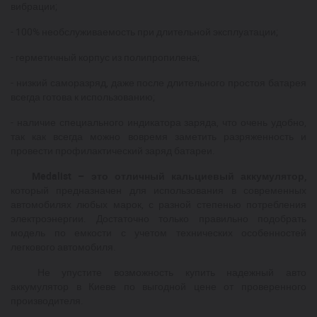
вибрации;
- 100% необслуживаемость при длительной эксплуатации;
- герметичный корпус из полипропилена;
- низкий саморазряд, даже после длительного простоя батарея
всегда готова к использованию;
- наличие специального индикатора заряда, что очень удобно,
так как всегда можно вовремя заметить разряженность и
провести профилактический заряд батареи.
Medalist – это отличный кальциевый аккумулятор,
который предназначен для использования в современных
автомобилях любых марок, с разной степенью потребления
электроэнергии. Достаточно только правильно подобрать
модель по емкости с учетом технических особенностей
легкового автомобиля.
Не упустите возможность купить надежный авто
аккумулятор в Киеве по выгодной цене от проверенного
производителя.