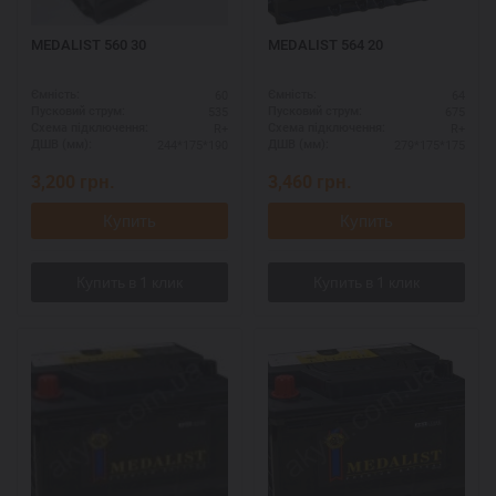
MEDALIST 560 30
MEDALIST 564 20
60
64
Ємність:
Ємність:
535
675
Пусковий струм:
Пусковий струм:
R+
R+
Схема підключення:
Схема підключення:
244*175*190
279*175*175
ДШВ (мм):
ДШВ (мм):
3,200
грн.
3,460
грн.
Купить
Купить