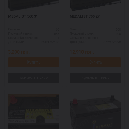
MEDALIST 560 31
MEDALIST 700 27
60
200
Ємність:
Ємність:
535
1100
Пусковий струм:
Пусковий струм:
L+
L+
Схема підключення:
Схема підключення:
244*175*190
512*277*220
ДШВ (мм):
ДШВ (мм):
3,200
грн.
12,910
грн.
Купить
Купить