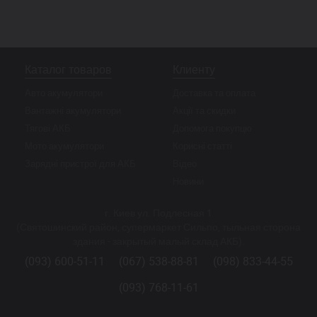
Каталог товаров
Клиенту
Авто акумулятори
Доставка та оплата
Вантажні акумулятори
Акції та скидки
Тягові АКБ
Допомога покупцю
Мото акумулятори
Корисні статті
Зарядні пристрої для АКБ
Відео
Новини
г. Киев ул. Подлесная 1
(Святошинский район, супермаркет Сильпо, тыльная сторона
здания - закрытый малый склад АКБ).
(093) 600-51-11
(067) 538-88-81
(098) 833-44-55
(093) 768-11-61