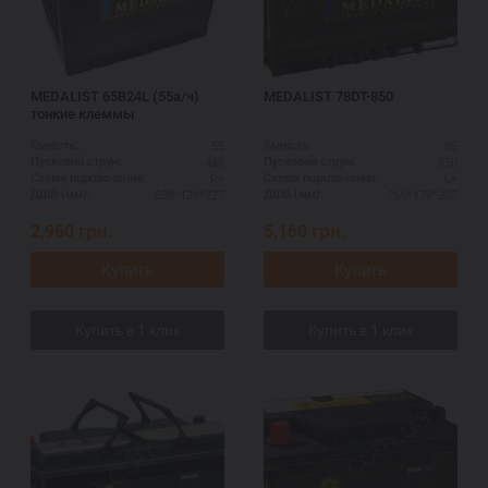
MEDALIST 65B24L (55а/ч)
MEDALIST 78DT-850
тонкие клеммы
55
95
Ємність:
Ємність:
480
850
Пусковий струм:
Пусковий струм:
R+
L+
Схема підключення:
Схема підключення:
238*129*227
260*179*205
ДШВ (мм):
ДШВ (мм):
2,960
грн.
5,160
грн.
Купить
Купить