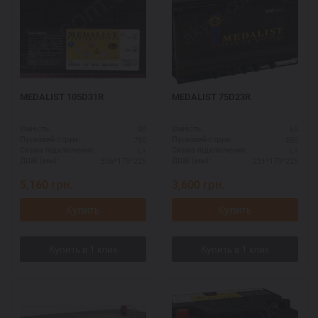
MEDALIST 105D31R
MEDALIST 75D23R
90
65
Ємність:
Ємність:
780
550
Пусковий струм:
Пусковий струм:
L+
L+
Схема підключення:
Схема підключення:
306*175*225
231*173*225
ДШВ (мм):
ДШВ (мм):
5,160
грн.
3,600
грн.
Купить
Купить