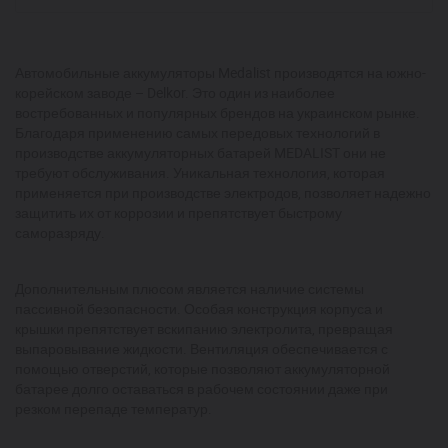
Автомобильные аккумуляторы Medalist производятся на южно-
корейском заводе – Delkor. Это один из наиболее
востребованных и популярных брендов на украинском рынке.
Благодаря применению самых передовых технологий в
производстве аккумуляторных батарей MEDALIST они не
требуют обслуживания. Уникальная технология, которая
применяется при производстве электродов, позволяет надежно
защитить их от коррозии и препятствует быстрому
саморазряду.
Дополнительным плюсом является наличие системы
пассивной безопасности. Особая конструкция корпуса и
крышки препятствует вскипанию электролита, превращая
выпаровывание жидкости. Вентиляция обеспечивается с
помощью отверстий, которые позволяют аккумуляторной
батарее долго оставаться в рабочем состоянии даже при
резком перепаде температур.