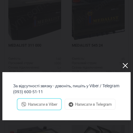
MEDALIST 311 000
MEDALIST 545 24
140
45
Ємність:
Ємність:
1000
390
Пусковий струм:
Пусковий струм:
L+
L+
Схема підключення:
Схема підключення:
330*173*240
238*129*227
ДШВ (мм):
ДШВ (мм):
7,640
грн.
3,490
грн.
За відсутності звязку - дзвоніть, пишіть у Viber / Telegram
(093) 600-51-11
Купить
Купить
Написати в Viber
Написати в Telegram