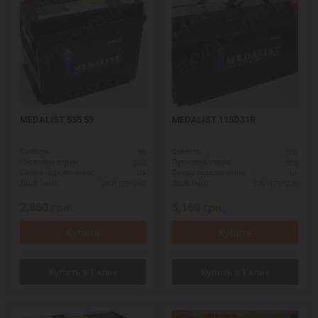
MEDALIST 555 59
MEDALIST 115D31R
55
100
Ємність:
Ємність:
500
800
Пусковий струм:
Пусковий струм:
R+
L+
Схема підключення:
Схема підключення:
244*175*190
306*175*226
ДШВ (мм):
ДШВ (мм):
2,860
грн.
5,160
грн.
Купить
Купить