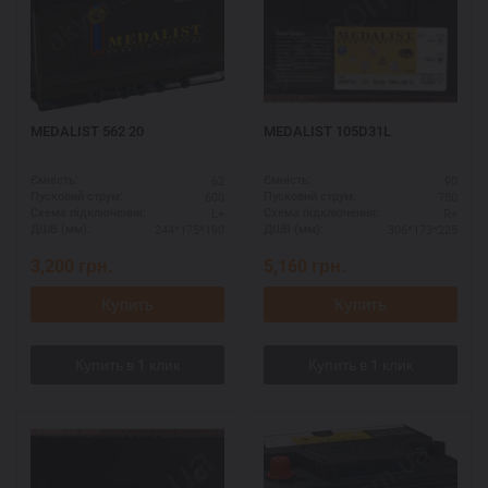
MEDALIST 562 20
MEDALIST 105D31L
62
90
Ємність:
Ємність:
600
780
Пусковий струм:
Пусковий струм:
L+
R+
Схема підключення:
Схема підключення:
244*175*190
306*173*225
ДШВ (мм):
ДШВ (мм):
3,200
грн.
5,160
грн.
Купить
Купить