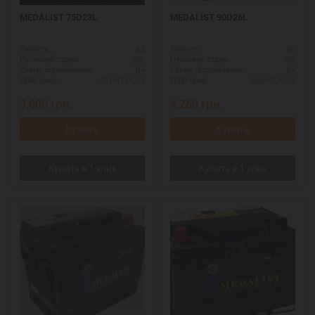
MEDALIST 75D23L
MEDALIST 90D26L
65
80
Ємність:
Ємність:
580
700
Пусковий струм:
Пусковий струм:
R+
R+
Схема підключення:
Схема підключення:
231*173*225
280*172*225
ДШВ (мм):
ДШВ (мм):
3,600
грн.
4,260
грн.
Купить
Купить