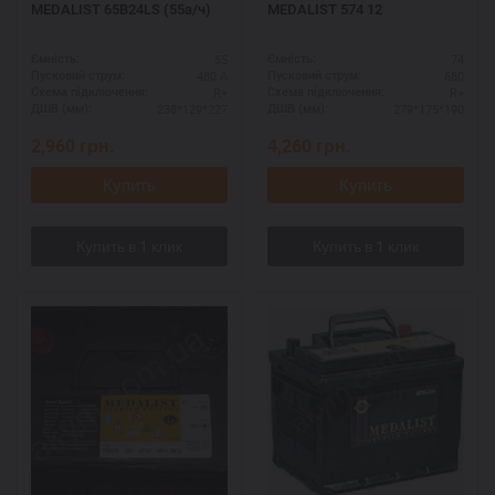
MEDALIST 65B24LS (55а/ч)
MEDALIST 574 12
55
74
Ємність:
Ємність:
480 А
680
Пусковий струм:
Пусковий струм:
R+
R+
Схема підключення:
Схема підключення:
238*129*227
279*175*190
ДШВ (мм):
ДШВ (мм):
2,960
грн.
4,260
грн.
Купить
Купить