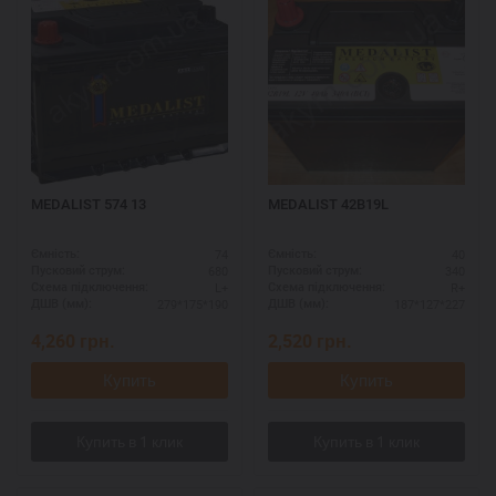
MEDALIST 574 13
MEDALIST 42B19L
74
40
Ємність:
Ємність:
680
340
Пусковий струм:
Пусковий струм:
L+
R+
Схема підключення:
Схема підключення:
279*175*190
187*127*227
ДШВ (мм):
ДШВ (мм):
4,260
грн.
2,520
грн.
Купить
Купить