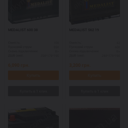
MEDALIST 600 38
MEDALIST 562 19
100
62
Ємність:
Ємність:
850
600
Пусковий струм:
Пусковий струм:
R+
R+
Схема підключення:
Схема підключення:
354*175*190
244*175*190
ДШВ (мм):
ДШВ (мм):
6,090
грн.
3,200
грн.
Купить
Купить