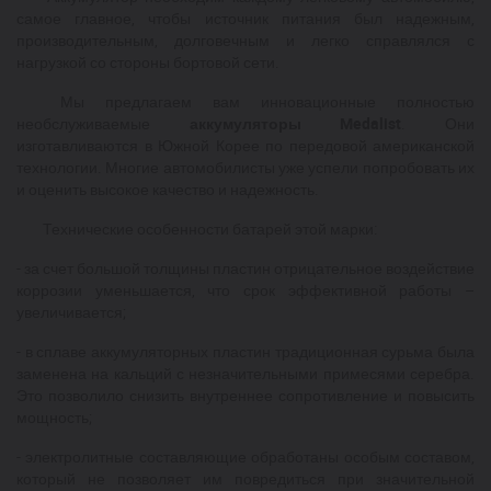
самое главное, чтобы источник питания был надежным,
производительным, долговечным и легко справлялся с
нагрузкой со стороны бортовой сети.
Мы предлагаем вам инновационные полностью
необслуживаемые
аккумуляторы
Medalist
. Они
изготавливаются в Южной Корее по передовой американской
технологии. Многие автомобилисты уже успели попробовать их
и оценить высокое качество и надежность.
Технические особенности батарей этой марки:
- за счет большой толщины пластин отрицательное воздействие
коррозии уменьшается, что срок эффективной работы –
увеличивается;
- в сплаве аккумуляторных пластин традиционная сурьма была
заменена на кальций с незначительными примесями серебра.
Это позволило снизить внутреннее сопротивление и повысить
мощность;
- электролитные составляющие обработаны особым составом,
который не позволяет им повредиться при значительной