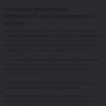
Основные технические
особенности авто аккумулятора
Medalist
Изготовление электродов с помощью технологии Expanded
Metal, когда свинцово-кальцевые пластины и элементы решетки
растягиваются, дает возможность избежать коррозии во время
эксплуатации. Это также позволило продлить срок службы
батареи до 5-6 лет и увеличить пусковой ток на 25-30%.
На пластины нанесена специальная пористая масса, которая
способствует увеличению пусковых токов при низких
температурах. То есть даже в мороз проблем с пуском
двигателя не возникает!
Чтобы избежать разгерметизации клемм, применяется особая
технология вкручивания и последующего обжига.
Электроды аккумуляторной батареи изготовлены по
технологии Ca/Ca+Silver, что позволило минимизировать утечку
жидкости и сделать АКБ полностью необслуживаемыми.