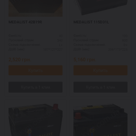
MEDALIST 42B19R
MEDALIST 115D31L
40
100
Ємність:
Ємність:
340
800
Пусковий струм:
Пусковий струм:
L+
R+
Схема підключення:
Схема підключення:
187*127*227
306*173*225
ДШВ (мм):
ДШВ (мм):
2,520
грн.
5,160
грн.
Купить
Купить