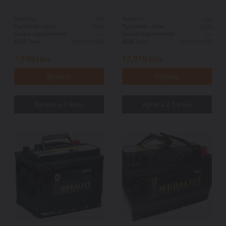
180
220
Ємність:
Ємність:
1050
1200
Пусковий струм:
Пусковий струм:
L+
L+
Схема підключення:
Схема підключення:
508*215*234
512*277*220
ДШВ (мм):
ДШВ (мм):
7,640
грн.
12,910
грн.
Купить
Купить