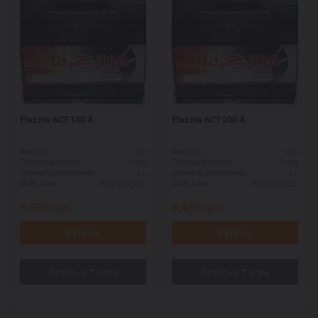
Plazma 6СТ-180 А
Plazma 6СТ-200 А
180
200
Ємність:
Ємність:
1050
1300
Пусковий струм:
Пусковий струм:
L+
L+
Схема підключення:
Схема підключення:
513*223*223
513*223*223
ДШВ (мм):
ДШВ (мм):
5,590
грн.
6,430
грн.
Купить
Купить