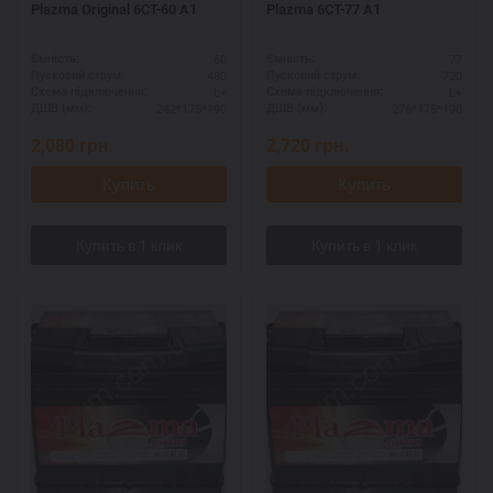
Plazma Original 6СТ-60 А1
Plazma 6СТ-77 А1
60
77
Ємність:
Ємність:
480
720
Пусковий струм:
Пусковий струм:
L+
L+
Схема підключення:
Схема підключення:
242*175*190
276*175*190
ДШВ (мм):
ДШВ (мм):
2,080
грн.
2,720
грн.
Купить
Купить