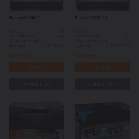
Plazma 6СТ-50 А1
Plazma 6CT-100 Aз
50
100
Ємність:
Ємність:
420
800
Пусковий струм:
Пусковий струм:
L+
R+
Схема підключення:
Схема підключення:
215*175*190
352*175*190
ДШВ (мм):
ДШВ (мм):
1,860
грн.
3,600
грн.
Купить
Купить