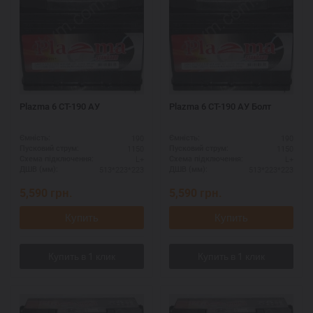
Plazma 6 CT-190 AУ
Plazma 6 CT-190 АУ Болт
190
190
Ємність:
Ємність:
1150
1150
Пусковий струм:
Пусковий струм:
L+
L+
Схема підключення:
Схема підключення:
513*223*223
513*223*223
ДШВ (мм):
ДШВ (мм):
5,590
грн.
5,590
грн.
Купить
Купить