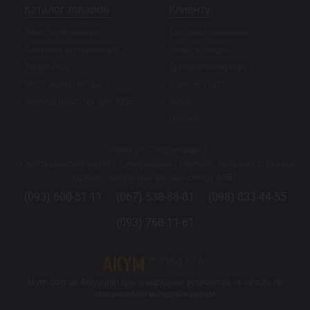
Каталог товаров
Клиенту
Авто акумулятори
Доставка та оплата
Вантажні акумулятори
Акції та скидки
Тягові АКБ
Допомога покупцю
Мото акумулятори
Корисні статті
Зарядні пристрої для АКБ
Відео
Новини
г. Киев ул. Подлесная 1
(Святошинский район, супермаркет Сильпо, тыльная сторона
здания - закрытый малый склад АКБ).
(093) 600-51-11
(067) 538-88-81
(098) 833-44-55
(093) 768-11-61
akym.com.ua Аккумуляторы и зарядные устройства со склада по
максимально выгодным ценам