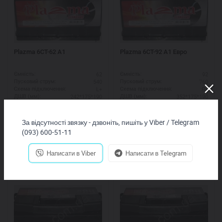
Plazma 6СТ-62 А1
Plazma 6СТ-92 А1 Eвро
62
92
Ємність:
Ємність:
540
760
Пусковий струм:
Пусковий струм:
L+
R+
Схема підключення:
Схема підключення:
242*175*190
352*175*190
ДШВ (мм):
ДШВ (мм):
2,240
грн.
3,110
грн.
За відсутності звязку - дзвоніть, пишіть у Viber / Telegram
Купить
Купить
(093) 600-51-11
Написати в Viber
Написати в Telegram