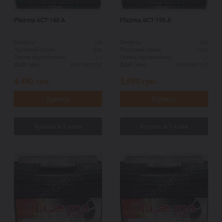
Plazma 6СТ-140 А
Plazma 6СТ-190 А
140
190
Ємність:
Ємність:
850
1150
Пусковий струм:
Пусковий струм:
L+
L+
Схема підключення:
Схема підключення:
513*189*230
518*240*242
ДШВ (мм):
ДШВ (мм):
4,490
грн.
5,590
грн.
Купить
Купить