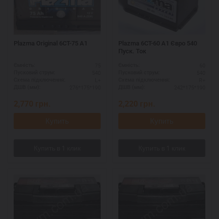
Plazma Original 6СТ-75 А1
Plazma 6СТ-60 А1 Євро 540
Пуск. Ток
75
60
Ємність:
Ємність:
540
540
Пусковий струм:
Пусковий струм:
L+
R+
Схема підключення:
Схема підключення:
276*175*190
242*175*190
ДШВ (мм):
ДШВ (мм):
2,770
грн.
2,220
грн.
Купить
Купить