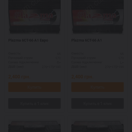
Plazma 6СТ-66 А1 Евро
Plazma 6СТ-66 А1
66
66
Ємність:
Ємність:
570
570
Пусковий струм:
Пусковий струм:
R+
L+
Схема підключення:
Схема підключення:
276*175*190
276*175*190
ДШВ (мм):
ДШВ (мм):
2,400
грн.
2,400
грн.
Купить
Купить