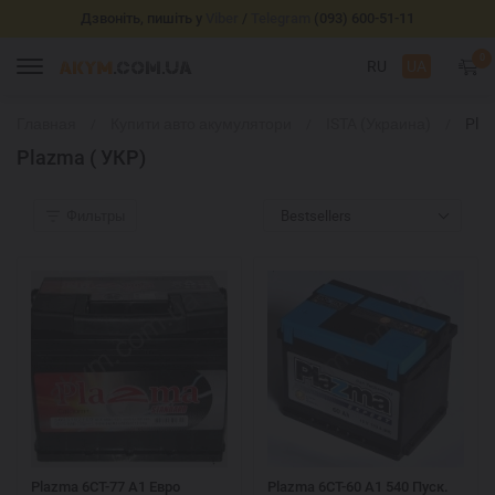
Дзвоніть, пишіть у
Viber
/
Telegram
(093) 600-51-11
0
RU
UA
Главная
Купити авто акумулятори
ISTA (Украина)
Pla
( УК
Plazma ( УКР)
Фильтры
Bestsellers
Plazma 6СТ-77 А1 Eвро
Plazma 6СТ-60 А1 540 Пуск.