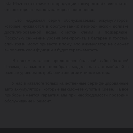
Ista Plazma (в отличие от продукции конкурентов) является то,
что они теряют емкость на морозе постепенно.
Это надежная серия обслуживаемых аккумуляторов,
которые нуждаются в обслуживании: периодической доливке
дистиллированной воды, очистке клемм и подзарядке.
Поскольку снижение уровня электролита в батарее и толстый
слой грязи могут привести к тому, что аккумулятор не сможет
выполнять свои функции и будет терять емкость.
В нашем магазине представлен большой выбор батарей
Плазма, вы сможете подобрать модель для автомобилей с
разным уровнем потребления энергии и типом мотора.
У нас в каталоге только качественные сертифицированные
авто аккумуляторы, которые вы сможете купить в Киеве. На все
приборы имеется гарантия, мы при необходимости проводим
обслуживание и ремонт.