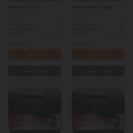
Plazma 6СТ-225 А
Plazma 6СТ-50 А1 Eвро
225
50
Ємність:
Ємність:
1500
420
Пусковий струм:
Пусковий струм:
L+
R+
Схема підключення:
Схема підключення:
518*276*242
215*175*190
ДШВ (мм):
ДШВ (мм):
6,430
грн.
1,860
грн.
Купить
Купить