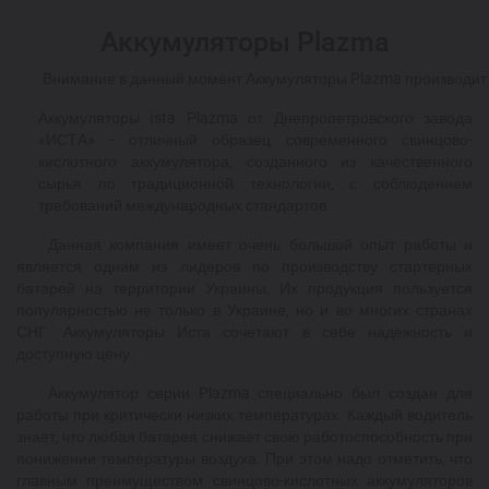
Аккумуляторы Plazma
	Внимание в данный момент Аккумуляторы Plazma производит 
Аккумуляторы Ista Plazma от Днепропетровского завода
«ИСТА» - отличный образец современного свинцово-
кислотного аккумулятора, созданного из качественного
сырья по традиционной технологии, с соблюдением
требований международных стандартов.
Данная компания имеет очень большой опыт работы и
является одним из лидеров по производству стартерных
батарей на территории Украины. Их продукция пользуется
популярностью не только в Украине, но и во многих странах
СНГ. Аккумуляторы Иста сочетают в себе надежность и
доступную цену.
Аккумулятор серии Plazma специально был создан для
работы при критически низких температурах. Каждый водитель
знает, что любая батарея снижает свою работоспособность при
понижении температуры воздуха. При этом надо отметить, что
главным преимуществом свинцово-кислотных аккумуляторов