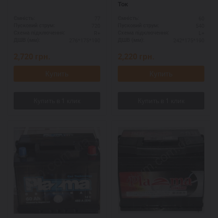
Ток
77
60
Ємність:
Ємність:
720
540
Пусковий струм:
Пусковий струм:
R+
L+
Схема підключення:
Схема підключення:
276*175*190
242*175*190
ДШВ (мм):
ДШВ (мм):
2,720
грн.
2,220
грн.
Купить
Купить