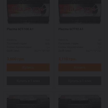
Plazma 6СТ-100 А1
Plazma 6СТ-92 А1
100
92
Ємність:
Ємність:
800
760
Пусковий струм:
Пусковий струм:
L+
L+
Схема підключення:
Схема підключення:
352*175*190
352*175*190
ДШВ (мм):
ДШВ (мм):
3,600
грн.
3,110
грн.
Купить
Купить