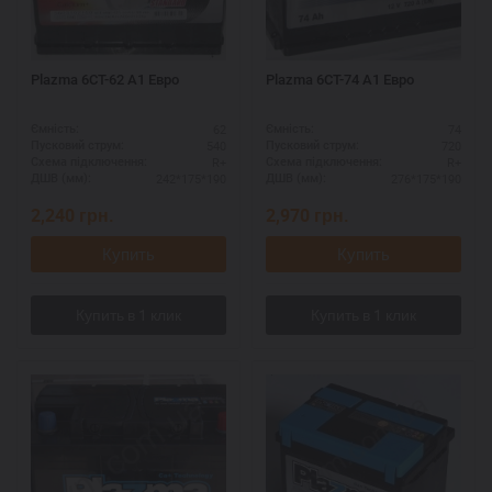
Plazma 6СТ-62 А1 Eвро
Plazma 6СТ-74 А1 Eвро
62
74
Ємність:
Ємність:
540
720
Пусковий струм:
Пусковий струм:
R+
R+
Схема підключення:
Схема підключення:
242*175*190
276*175*190
ДШВ (мм):
ДШВ (мм):
2,240
грн.
2,970
грн.
Купить
Купить