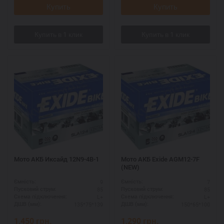
Купить
Купить
Мото АКБ Иксайд 12N9-4B-1
Мото АКБ Exide AGM12-7F
(NEW)
9
7
Ємність:
Ємність:
85
85
Пусковий струм:
Пусковий струм:
L+
L+
Схема підключення:
Схема підключення:
135*75*139
150*65*100
ДШВ (мм):
ДШВ (мм):
1,450
грн.
1,290
грн.