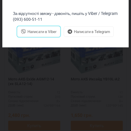
За відсутності звязку - дзвоніть, пишіть у Viber / Telegram
(093) 600-51-11
Написати в Viber
Написати в Telegram
Мото АКБ Exide AGM12-14
Мото АКБ Иксайд YB10L-A2
(ex SLA12-14)
12
11
Ємність:
Ємність:
210
130
Пусковий струм:
Пусковий струм:
R+
R+
Схема підключення:
Схема підключення:
134*89*164
135*90*145
ДШВ (мм):
ДШВ (мм):
2,480
грн.
1,650
грн.
Купить
Купить