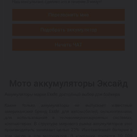
Наш консультант сделает это в течение 3 минут!
Перезвонить мне
Подобрать аккумулятор
Начать ЧАТ
Мото аккумуляторы Эксайд
Аккумуляторы марки Exide: достойный выбор для байкера
Какие только аккумуляторы не выпускает известный
американский бренд Exide: для автомобилей, сельхозтехники,
для использования в телекоммуникационных системах,
компьютерах. В структуре мирового рынка аккумуляторов этот
производитель занимает целых 22%. Изготавливает батареи в
том числе и для мотоциклов. В компании трудится 10 000