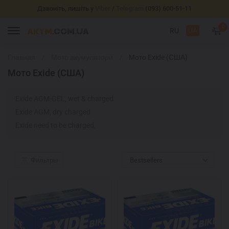
Дзвоніть, пишіть у
Viber
/
Telegram
(093) 600-51-11
0
RU
UA
Главная
Мото акумулятори
Мото Exide (США)
Мото Exide (США)
Exide AGM-GEL, wet & charged
Exide AGM, dry charged
Exide need to be charged,
Фильтры
Bestsellers