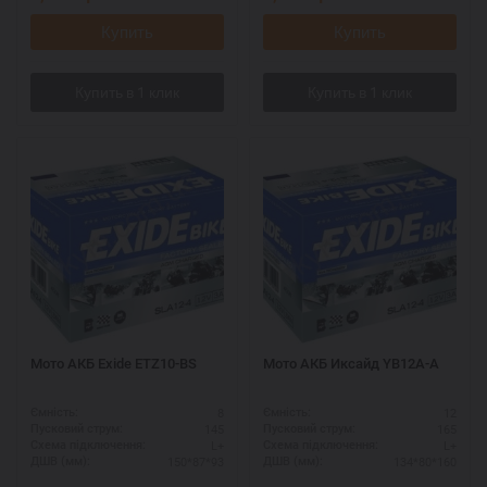
Купить
Купить
Мото АКБ Exide ETZ10-BS
Мото АКБ Иксайд YB12A-A
8
12
Ємність:
Ємність:
145
165
Пусковий струм:
Пусковий струм:
L+
L+
Схема підключення:
Схема підключення:
150*87*93
134*80*160
ДШВ (мм):
ДШВ (мм):