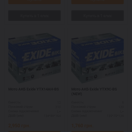
Мото АКБ Exide YTX14AH-BS
Мото АКБ Exide YTX9C-BS
(NEW)
12
9
Ємність:
Ємність:
210
120
Пусковий струм:
Пусковий струм:
L+
L+
Схема підключення:
Схема підключення:
134*89*164
135*75*139
ДШВ (мм):
ДШВ (мм):
2,950
грн.
1,760
грн.