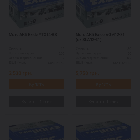
Мото АКБ Exide YTX14-BS
Мото АКБ Exide AGM12-31
(ex SLA12-31)
12
30
Ємність:
Ємність:
200
430
Пусковий струм:
Пусковий струм:
L+
R+
Схема підключення:
Схема підключення:
150*87*145
166*126*175
ДШВ (мм):
ДШВ (мм):
2,530
грн.
5,750
грн.
Купить
Купить