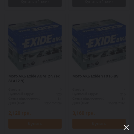
Мото АКБ Exide AGM12-9 (ex
Мото АКБ Exide YTX16-BS
SLA12-9)
9
14
Ємність:
Ємність:
120
215
Пусковий струм:
Пусковий струм:
L+
L+
Схема підключення:
Схема підключення:
135*75*139
150*87*161
ДШВ (мм):
ДШВ (мм):
2,120
грн.
3,160
грн.
Купить
Купить