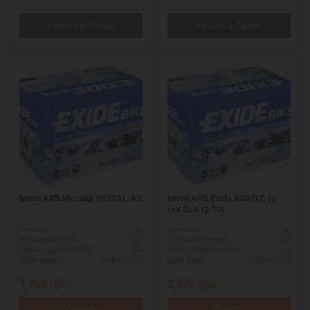
Мото АКБ Иксайд YB12AL-A2
Мото АКБ Exide AGM12-10
(ex SLA12-10)
12
10
Ємність:
Ємність:
165
150
Пусковий струм:
Пусковий струм:
R+
L+
Схема підключення:
Схема підключення:
134*80*160
150*87*130
ДШВ (мм):
ДШВ (мм):
1,760
грн.
2,070
грн.
Купить
Купить