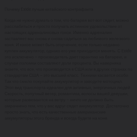
Почему Exide лучше китайского контрафакта
Когда не нужно думать о том, что батарея вот-вот сядет, можно
расслабиться и просто получать истинное удовольствие от
настоящих адреналиновых гонок. Именно адреналин
заставляет вас снова и снова садиться за любимого железного
коня. И какое может быть огорчение, если только недавно
куплен аккумулятор, однако его уже приходится менять. С Exide
это исключено – производитель дает гарантию на батарею, и
случаи поломки составляют доли процента. Вы наверняка
знаете, что все, что производится в США или в других странах по
стандартам США – это высший класс. Техники касается особо.
Так что смело покупайте аккумулятор и заводите мотоцикл.
Этот вид транспорта идеален для активных, энергичных людей.
Скорость, попутный ветер, романтика, волосы вашей девушки,
которые развеваются на ветру – ничто не должно быть
омрачнено тем, что у вас вдруг сядет аккумулятор. Достаточно
просто знать, что есть качественные американские
аккумуляторы этого бренда и всегда будете на коне.