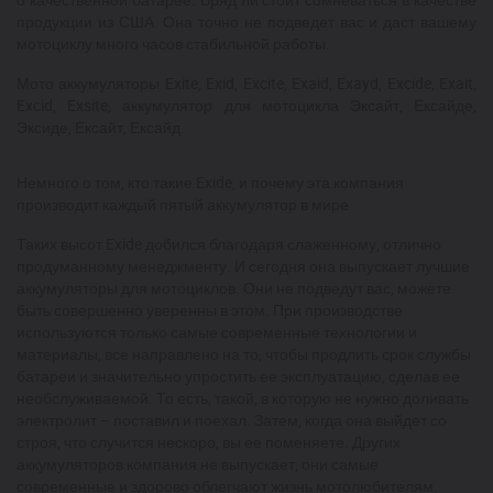
продукции из США. Она точно не подведет вас и даст вашему
мотоциклу много часов стабильной работы.
Мото аккумуляторы Exite, Exid, Excite, Exaid, Exayd, Excide, Exait,
Excid, Exsite, аккумулятор для мотоцикла Эксайт, Ексайде,
Эксиде, Ексайт, Ексайд.
Немного о том, кто такие Exide, и почему эта компания
производит каждый пятый аккумулятор в мире
Таких высот Exide добился благодаря слаженному, отлично
продуманному менеджменту. И сегодня она выпускает лучшие
аккумуляторы для мотоциклов. Они не подведут вас, можете
быть совершенно уверенны в этом. При производстве
используются только самые современные технологии и
материалы, все направлено на то, чтобы продлить срок службы
батареи и значительно упростить ее эксплуатацию, сделав ее
необслуживаемой. То есть, такой, в которую не нужно доливать
электролит – поставил и поехал. Затем, когда она выйдет со
строя, что случится нескоро, вы ее поменяете. Других
аккумуляторов компания не выпускает, они самые
современные и здорово облегчают жизнь мотолюбителям.