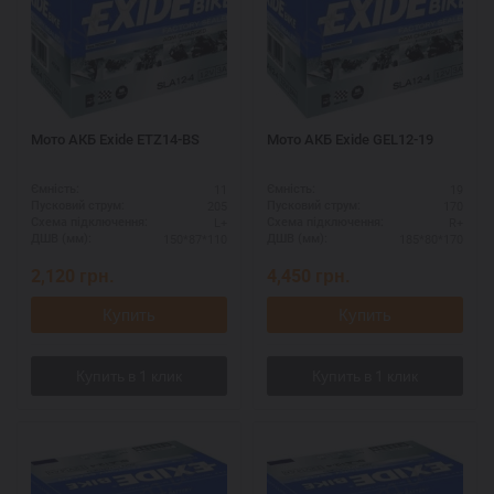
Мото АКБ Exide ETZ14-BS
Мото АКБ Exide GEL12-19
11
19
Ємність:
Ємність:
205
170
Пусковий струм:
Пусковий струм:
L+
R+
Схема підключення:
Схема підключення:
150*87*110
185*80*170
ДШВ (мм):
ДШВ (мм):
2,120
грн.
4,450
грн.
Купить
Купить