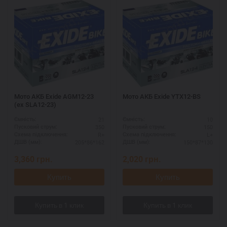
Мото АКБ Exide AGM12-23
Мото АКБ Exide YTX12-BS
(ex SLA12-23)
21
10
Ємність:
Ємність:
350
150
Пусковий струм:
Пусковий струм:
R+
L+
Схема підключення:
Схема підключення:
205*86*162
150*87*130
ДШВ (мм):
ДШВ (мм):
3,360
грн.
2,020
грн.
Купить
Купить