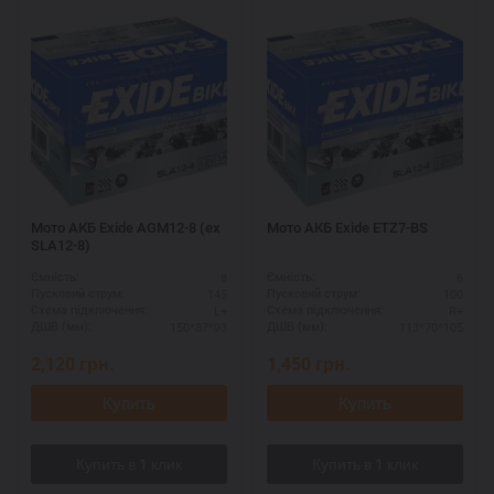
Мото АКБ Exide AGM12-8 (ex
Мото АКБ Exide ETZ7-BS
SLA12-8)
8
6
Ємність:
Ємність:
145
100
Пусковий струм:
Пусковий струм:
L+
R+
Схема підключення:
Схема підключення:
150*87*93
113*70*105
ДШВ (мм):
ДШВ (мм):
2,120
грн.
1,450
грн.
Купить
Купить