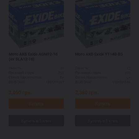
Мото АКБ Exide AGM12-18
Мото АКБ Exide YT14B-BS
(ex SLA12-18)
18
12
Ємність:
Ємність:
250
190
Пусковий струм:
Пусковий струм:
R+
L+
Схема підключення:
Схема підключення:
181*77*167
150*70*145
ДШВ (мм):
ДШВ (мм):
3,050
грн.
2,380
грн.
Купить
Купить