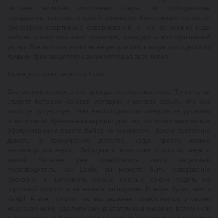
человек, которые постоянно следят за соблюдением
стандартов качества в своей компании. Корпорация является
спонсором спортивных соревнований, у нее за многие годы
работы сложились свои традиции, стандарты, корпоративный
уклад. Все это повлияло на ее репутацию в мире, как одного из
лучших производителей аккумуляторов всех типов.
Какие достоинства есть у Exide
Все аккумуляторы этого бренда необлуживаемые. То есть, вы
ставите батарею на свой мотоцикл и можете забыть, что она
вообще существует. Нет необходимости следить за уровнем
электролита. Идеальный вариант для тех, кто хочет заниматься
обслуживанием своего байка по минимуму. Зачем постоянно
думать о технических деталях, когда просто можно
наслаждаться ездой. Забудьте о всех этих хлопотах, ведь о
вашей батарее уже позаботился такой надежный
производитель, как Exide, вы можете быть совершенно
спокойны и выполнять самые смелые трюки, ездить на
огромной скорости на вашем мотоцикле. И езда будет вам в
кайф! А все, потому что вы заранее позаботились о своем
железном коне, уделили ему достаточно внимания, вспомнили
о качественной батарее. Вряд ли стоит сомневаться в качестве