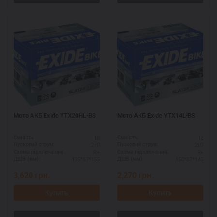
Мото АКБ Exide YTX20HL-BS
Мото АКБ Exide YTX14L-BS
18
12
Ємність:
Ємність:
270
200
Пусковий струм:
Пусковий струм:
R+
R+
Схема підключення:
Схема підключення:
175*87*155
150*87*145
ДШВ (мм):
ДШВ (мм):
3,620
грн.
2,270
грн.
Купить
Купить