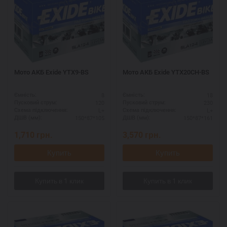
Мото АКБ Exide YTX9-BS
Мото АКБ Exide YTX20CH-BS
8
18
Ємність:
Ємність:
120
230
Пусковий струм:
Пусковий струм:
L+
L+
Схема підключення:
Схема підключення:
150*87*105
150*87*161
ДШВ (мм):
ДШВ (мм):
1,710
грн.
3,570
грн.
Купить
Купить