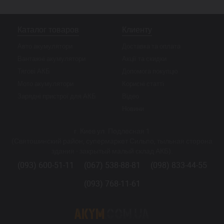
Каталог товаров
Клиенту
Авто акумулятори
Доставка та оплата
Вантажні акумулятори
Акції та скидки
Тягові АКБ
Допомога покупцю
Мото акумулятори
Корисні статті
Зарядні пристрої для АКБ
Відео
Новини
г. Киев ул. Подлесная 1
(Святошинский район, супермаркет Сильпо, тыльная сторона
здания - закрытый малый склад АКБ).
(093) 600-51-11
(067) 538-88-81
(098) 833-44-55
(093) 768-11-61