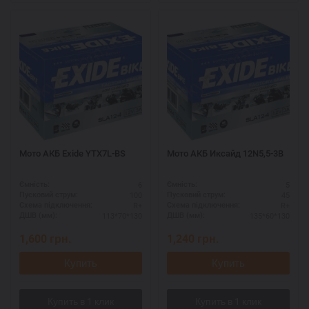
Мото АКБ Exide YTX7L-BS
Мото АКБ Иксайд 12N5,5-3B
6
5
Ємність:
Ємність:
100
45
Пусковий струм:
Пусковий струм:
R+
R+
Схема підключення:
Схема підключення:
113*70*130
135*60*130
ДШВ (мм):
ДШВ (мм):
1,600
грн.
1,240
грн.
Купить
Купить