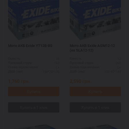
Мото АКБ Exide YT12B-BS
Мото АКБ Exide AGM12-12
(ex SLA12-12)
10
12
Ємність:
Ємність:
160
200
Пусковий струм:
Пусковий струм:
L+
L+
Схема підключення:
Схема підключення:
150*70*130
150*87*145
ДШВ (мм):
ДШВ (мм):
1,760
грн.
2,590
грн.
Купить
Купить