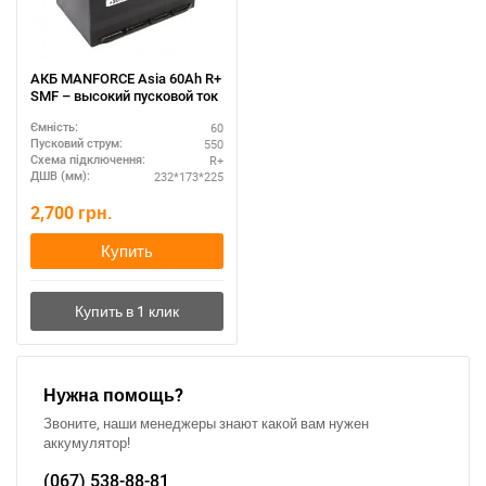
АКБ MANFORCE Asia 60Ah R+
SMF – высокий пусковой ток
60
Ємність:
550
Пусковий струм:
R+
Схема підключення:
232*173*225
ДШВ (мм):
2,700
грн.
Купить
Нужна помощь?
Звоните, наши менеджеры знают какой вам нужен
аккумулятор!
(067)
538-88-81