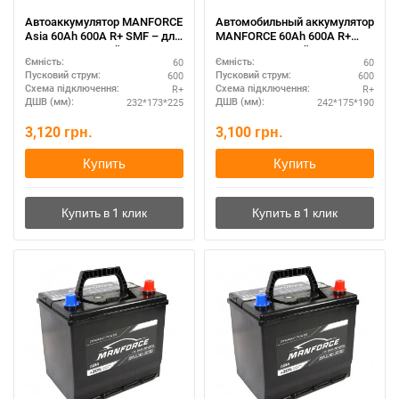
Автоаккумулятор MANFORCE
Автомобильный аккумулятор
Asia 60Ah 600A R+ SMF – для
MANFORCE 60Ah 600A R+
сложных условий
SMF – усиленный старт
60
60
Ємність:
Ємність:
600
600
Пусковий струм:
Пусковий струм:
R+
R+
Схема підключення:
Схема підключення:
232*173*225
242*175*190
ДШВ (мм):
ДШВ (мм):
3,120
грн.
3,100
грн.
Купить
Купить