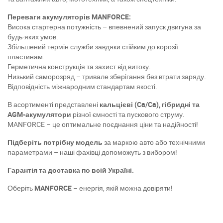
Переваги акумуляторів MANFORCE:
Висока стартерна потужність – впевнений запуск двигуна за
будь-яких умов.
Збільшений термін служби завдяки стійким до корозії
пластинам.
Герметична конструкція та захист від витоку.
Низький саморозряд – тривале зберігання без втрати заряду.
Відповідність міжнародним стандартам якості.
В асортименті представлені
кальцієві (Ca/Ca), гібридні та
AGM-акумулятори
різної ємності та пускового струму.
MANFORCE – це оптимальне поєднання ціни та надійності!
Підберіть потрібну модель
за маркою авто або технічними
параметрами – наші фахівці допоможуть з вибором!
Гарантія та доставка по всій Україні.
Оберіть
MANFORCE
– енергія, якій можна довіряти!