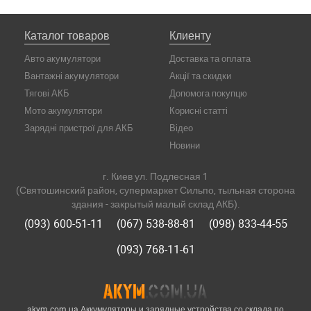
Каталог товаров
Клиенту
Авто акумулятори
Доставка та оплата
Вантажні акумулятори
Акції та скидки
Тягові АКБ
Допомога покупцю
Мото акумулятори
Корисні статті
Зарядні пристрої для АКБ
Відео
Новини
г. Киев ул. Подлесная 1
(Святошинский район, супермаркет Сильпо, тыльная сторона
здания - закрытый малый склад АКБ).
(093) 600-51-11
(067) 538-88-81
(098) 833-44-55
(093) 768-11-61
akym.com.ua Аккумуляторы и зарядные устройства со склада по