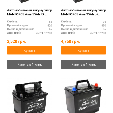
Автомобильный аккумулятор
Автомобильный аккумулятор
MANFORCE Asia 55Ah R+
MANFORCE Asia 95Ah L+
SMF – азиатский стандарт
SMF – повышенная емкость
55
95
Ємність:
Ємність:
420
850
Пусковий струм:
Пусковий струм:
R+
L+
Схема підключення:
Схема підключення:
260*170*200
260*170*200
ДШВ (мм):
ДШВ (мм):
2,520
грн.
4,750
грн.
Купить
Купить