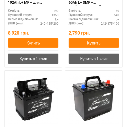
192Ah L+ MF – для
60Ah L+ SMF –
коммерческого транспорта
необслуживаемый
192
60
Ємність:
Ємність:
1350
540
Пусковий струм:
Пусковий струм:
L+
L+
Схема підключення:
Схема підключення:
240*135*200
242*175*190
ДШВ (мм):
ДШВ (мм):
8,920
грн.
2,790
грн.
Купить
Купить