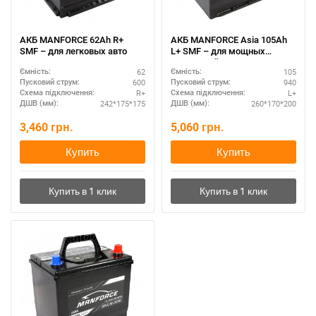
За відсутності звязку - дзвоніть, пишіть у Viber / Telegram
АКБ MANFORCE 62Ah R+
АКБ MANFORCE Asia 105Ah
(093) 600-51-11
SMF – для легковых авто
L+ SMF – для мощных
двигателей
62
105
Написати в Viber
Написати в Telegram
Ємність:
Ємність:
600
940
Пусковий струм:
Пусковий струм:
R+
L+
Схема підключення:
Схема підключення:
242*175*175
260*170*200
ДШВ (мм):
ДШВ (мм):
3,460
грн.
5,060
грн.
Купить
Купить