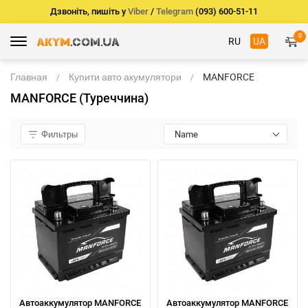
Дзвоніть, пишіть у
Viber
/
Telegram
(093) 600-51-11
0
RU
UA
Главная
Купити авто акумулятори
MANFORCE
(Туреччина)
MANFORCE (Туреччина)
Фильтры
Name
Автоаккумулятор MANFORCE
Автоаккумулятор MANFORCE