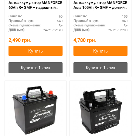
Автоаккумулятор MANFORCE
Автоаккумулятор MANFORCE
60Ah R+ SMF – надежный
Asia 105Ah R+ SMF – долгий
запуск
срок службы
60
105
Ємність:
Ємність:
540
940
Пусковий струм:
Пусковий струм:
R+
R+
Схема підключення:
Схема підключення:
242*175*190
260*170*200
ДШВ (мм):
ДШВ (мм):
2,490
грн.
4,780
грн.
Купить
Купить