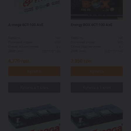
A-mega 6СТ-100 АзЕ
Energy BOX 6СТ-100 AзЕ
100
100
Ємність:
Ємність:
950
850
Пусковий струм:
Пусковий струм:
R+
R+
Схема підключення:
Схема підключення:
352*175*190
352*175*190
ДШВ (мм):
ДШВ (мм):
4,370
грн.
3,350
грн.
Купить
Купить