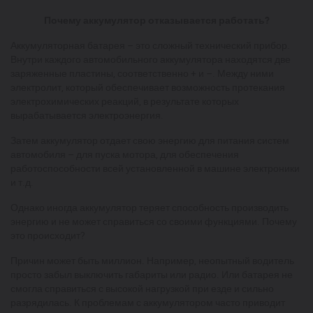
Почему аккумулятор отказывается работать?
Аккумуляторная батарея – это сложный технический прибор.
Внутри каждого автомобильного аккумулятора находятся две
заряженные пластины, соответственно + и –. Между ними
электролит, который обеспечивает возможность протекания
электрохимических реакций, в результате которых
вырабатывается электроэнергия.
Затем аккумулятор отдает свою энергию для питания систем
автомобиля – для пуска мотора, для обеспечения
работоспособности всей установленной в машине электроники
и т.д.
Однако иногда аккумулятор теряет способность производить
энергию и не может справиться со своими функциями. Почему
это происходит?
Причин может быть миллион. Например, неопытный водитель
просто забыл выключить габариты или радио. Или батарея не
смогла справиться с высокой нагрузкой при езде и сильно
разрядилась. К проблемам с аккумулятором часто приводит