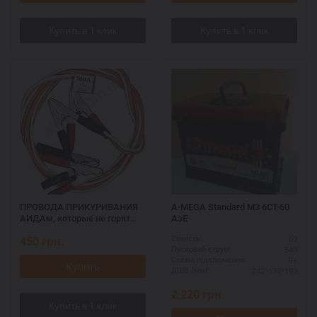
ПРОВОДА ПРИКУРИВАНИЯ
A-MEGA Standard M3 6СТ-60
АИДАм, которые не горят
AзE
при запуске 700, 2,2 м
450
грн.
60
Ємність:
540
Пусковий струм:
R+
Схема підключення:
Купить
242*174*190
ДШВ (мм):
2,220
грн.