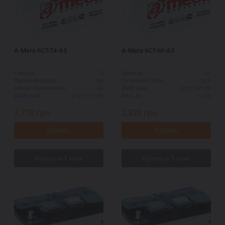
А-Мега 6СТ-74-А3
А-Мега 6СТ-60-А3
74
60
Ємність:
Ємність:
760
600
Пусковий струм:
Пусковий струм:
R+
242*174*190
Схема підключення:
ДШВ (мм):
276*175*190
16,55
ДШВ (мм):
Вага, кг:
2,770
грн.
2,220
грн.
Купить
Купить