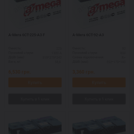
А-Мега 6СТ-225-А3 F
А-Мега 6СТ-92-А3
225
92
Ємність:
Ємність:
1300 А
850
Пусковий струм:
Пусковий струм:
518*275*242
R+
ДШВ (мм):
Схема підключення:
58,6
352*175*190
Вага, кг:
ДШВ (мм):
6,530
грн.
3,360
грн.
Купить
Купить