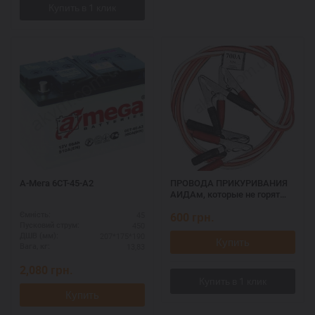
А-Мега 6СТ-45-А2
ПРОВОДА ПРИКУРИВАНИЯ
АИДАм, которые не горят
при запуске 700 ач, 3,2 м
45
600
грн.
Ємність:
450
Пусковий струм:
207*175*190
ДШВ (мм):
Купить
13,83
Вага, кг:
2,080
грн.
Купить