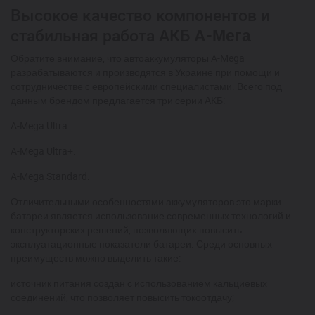
Высокое качество компонентов и
А-Мега
стабильная работа АКБ
Обратите внимание, что автоаккумуляторы A-Mega
разрабатываются и производятся в Украине при помощи и
сотрудничестве с европейскими специалистами. Всего под
данным брендом предлагается три серии АКБ:
A-Mega Ultra.
A-Mega Ultra+.
A-Mega Standard.
Отличительными особенностями аккумуляторов это марки
батареи является использование современных технологий и
конструкторских решений, позволяющих повысить
эксплуатационные показатели батареи. Среди основных
преимуществ можно выделить такие:
источник питания создан с использованием кальциевых
соединений, что позволяет повысить токоотдачу;