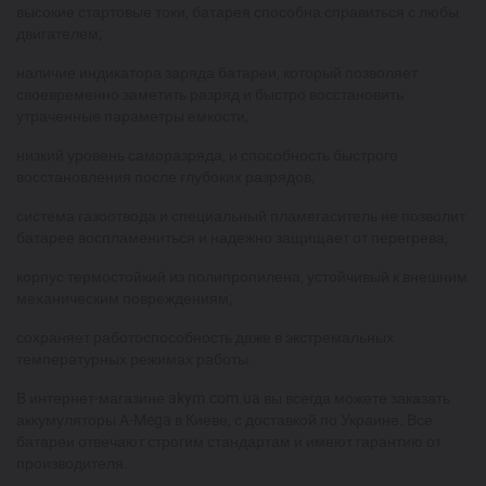
высокие стартовые токи, батарея способна справиться с любы
двигателем;
наличие индикатора заряда батареи, который позволяет
своевременно заметить разряд и быстро восстановить
утраченные параметры емкости;
низкий уровень саморазряда, и способность быстрого
восстановления после глубоких разрядов;
система газоотвода и специальный пламегаситель не позволит
батарее воспламениться и надежно защищает от перегрева;
корпус термостойкий из полипропилена, устойчивый к внешним
механическим повреждениям;
сохраняет работоспособность даже в экстремальных
температурных режимах работы.
В интернет-магазине akym.com.ua вы всегда можете заказать
аккумуляторы A-Mega в Киеве, с доставкой по Украине. Все
батареи отвечают строгим стандартам и имеют гарантию от
производителя.