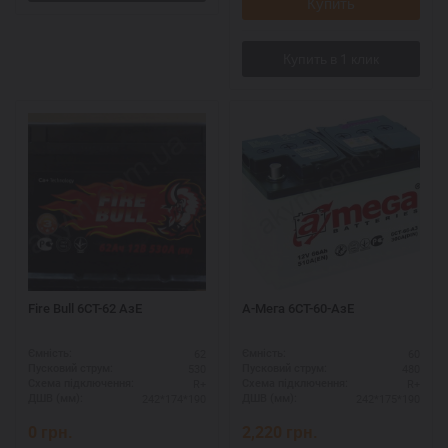
Купить
Fire Bull 6СТ-62 АзЕ
А-Мега 6СТ-60-АзЕ
62
60
Ємність:
Ємність:
530
480
Пусковий струм:
Пусковий струм:
R+
R+
Схема підключення:
Схема підключення:
242*174*190
242*175*190
ДШВ (мм):
ДШВ (мм):
0
грн.
2,220
грн.