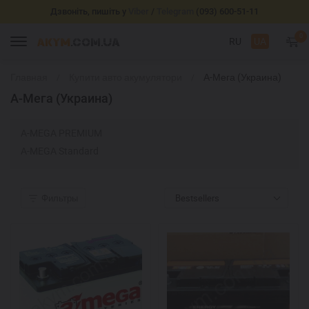
Дзвоніть, пишіть у
Viber
/
Telegram
(093) 600-51-11
0
RU
UA
Главная
Купити авто акумулятори
А-Мега (Украина)
А-Мега (Украина)
A-MEGA PREMIUM
A-MEGA Standard
Фильтры
Bestsellers