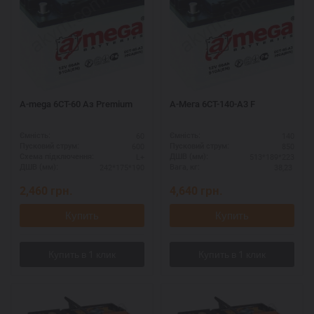
A-mega 6СТ-60 Аз Premium
А-Мега 6СТ-140-А3 F
60
140
Ємність:
Ємність:
600
850
Пусковий струм:
Пусковий струм:
L+
513*189*223
Схема підключення:
ДШВ (мм):
242*175*190
38,23
ДШВ (мм):
Вага, кг:
2,460
грн.
4,640
грн.
Купить
Купить