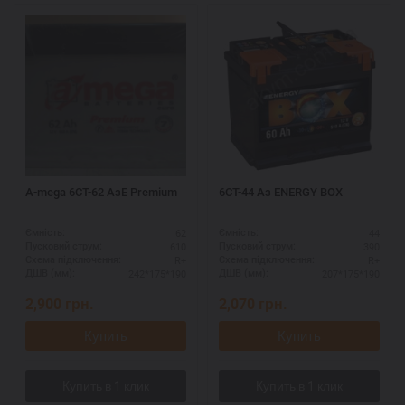
A-mega 6СТ-62 АзЕ Premium
6СТ-44 Аз ENERGY BOX
62
44
Ємність:
Ємність:
610
390
Пусковий струм:
Пусковий струм:
R+
R+
Схема підключення:
Схема підключення:
242*175*190
207*175*190
ДШВ (мм):
ДШВ (мм):
2,900
грн.
2,070
грн.
Купить
Купить