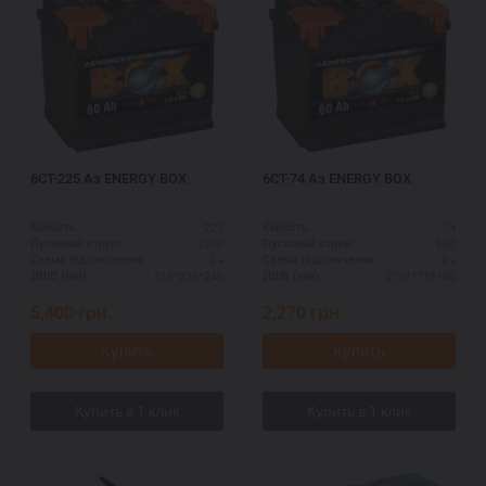
6СТ-225 Аз ENERGY BOX
6СТ-74 Аз ENERGY BOX
225
74
Ємність:
Ємність:
1200
680
Пусковий струм:
Пусковий струм:
L+
R+
Схема підключення:
Схема підключення:
518*275*240
276*175*190
ДШВ (мм):
ДШВ (мм):
5,400
грн.
2,270
грн.
Купить
Купить