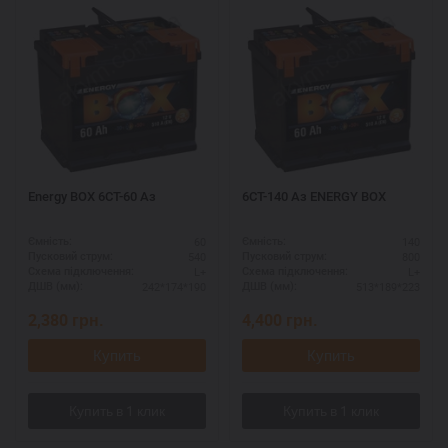
Energy BOX 6СТ-60 Aз
6СТ-140 Аз ENERGY BOX
60
140
Ємність:
Ємність:
540
800
Пусковий струм:
Пусковий струм:
L+
L+
Схема підключення:
Схема підключення:
242*174*190
513*189*223
ДШВ (мм):
ДШВ (мм):
2,380
грн.
4,400
грн.
Купить
Купить