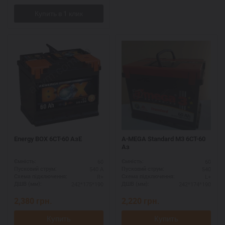
Energy BOX 6СТ-60 AзЕ
A-MEGA Standard M3 6СТ-60
Aз
60
60
Ємність:
Ємність:
540 А
540
Пусковий струм:
Пусковий струм:
R+
L+
Схема підключення:
Схема підключення:
242*175*190
242*174*190
ДШВ (мм):
ДШВ (мм):
2,380
грн.
2,220
грн.
Купить
Купить