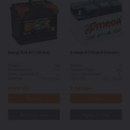
Energy BOX 6CT-190 AзЕ
A-mega 6СТ-60 АзЕ Premium
190
60
Ємність:
Ємність:
1100
600
Пусковий струм:
Пусковий струм:
L+
R+
Схема підключення:
Схема підключення:
513*223*223
242*175*190
ДШВ (мм):
ДШВ (мм):
4,900
грн.
2,460
грн.
Купить
Купить