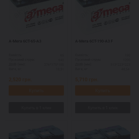
А-Мега 6СТ-65-А3
А-Мега 6СТ-190-А3 F
65
190
Ємність:
Ємність:
640
1200
Пусковий струм:
Пусковий струм:
276*175*190
513*223*223
ДШВ (мм):
ДШВ (мм):
18,31
48,54
Вага, кг:
Вага, кг:
2,520
грн.
5,710
грн.
Купить
Купить