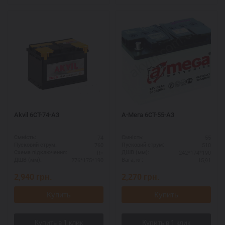
Akvil 6СТ-74-А3
А-Мега 6СТ-55-А3
74
55
Ємність:
Ємність:
760
510
Пусковий струм:
Пусковий струм:
R+
242*174*190
Схема підключення:
ДШВ (мм):
276*175*190
15,91
ДШВ (мм):
Вага, кг:
2,940
грн.
2,270
грн.
Купить
Купить