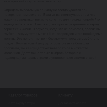
неисправный стартер или генератор.
Определить реальную причину не всегда удается при
поверхностном осмотре. Если уж вы столкнулись с тем, что
машина заводиться никак не хочет, то для начала попробуйте
зарядить батарею. Возможно, она просто разряжена, и заряд
вернет ее к жизни. В случаях, когда это не помогает, проблемы
глубже – аккумулятор может быть поврежден и его необходимо
менять. Это неприятно, но и без аккумулятора автомобиль не
поедет. Купить новый аккумулятор в Киеве не большая
проблема, так как существует невероятное множество
магазинов. Достаточно только выбрать батарею с
подходящими параметрами и установить ее взамен старой.
Каталог товаров
Клиенту
Авто акумулятори
Доставка та оплата