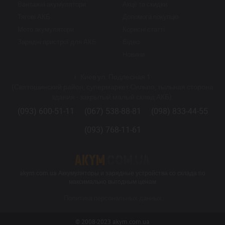
Вантажні акумулятори
Акції та скидки
Тягові АКБ
Допомога покупцю
Мото акумулятори
Корисні статті
Зарядні пристрої для АКБ
Відео
Новини
г. Киев ул. Подлесная 1
(Святошинский район, супермаркет Сильпо, тыльная сторона
здания - закрытый малый склад АКБ).
(093) 600-51-11
(067) 538-88-81
(098) 833-44-55
(093) 768-11-61
akym.com.ua Аккумуляторы и зарядные устройства со склада по
максимально выгодным ценам
Политика персональных данных
© 2008-2023 akym.com.ua