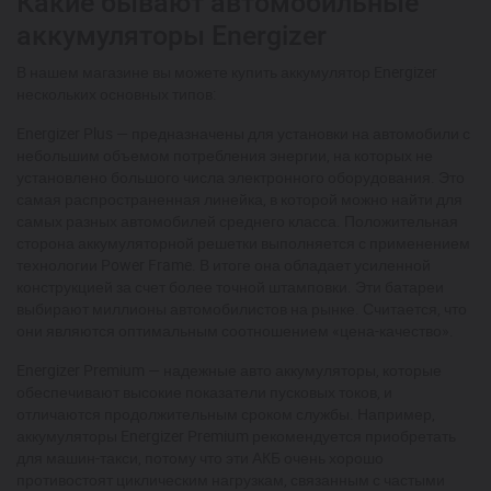
Какие бывают автомобильные
аккумуляторы Energizer
В нашем магазине вы можете купить аккумулятор Energizer
нескольких основных типов:
Energizer Plus — предназначены для установки на автомобили с
небольшим объемом потребления энергии, на которых не
установлено большого числа электронного оборудования. Это
самая распространенная линейка, в которой можно найти для
самых разных автомобилей среднего класса. Положительная
сторона аккумуляторной решетки выполняется с применением
технологии Power Frame. В итоге она обладает усиленной
конструкцией за счет более точной штамповки. Эти батареи
выбирают миллионы автомобилистов на рынке. Считается, что
они являются оптимальным соотношением «цена-качество».
Energizer Premium — надежные авто аккумуляторы, которые
обеспечивают высокие показатели пусковых токов, и
отличаются продолжительным сроком службы. Например,
аккумуляторы Energizer Premium рекомендуется приобретать
для машин-такси, потому что эти АКБ очень хорошо
противостоят циклическим нагрузкам, связанным с частыми