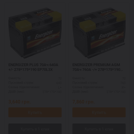
ENERGIZER PLUS 70Ач 640A
ENERGIZER PREMIUM AGM
+/- 278*175*190 EP70L3X
70Ач 760A -/+ 278*175*190
EA70L3
70
70
Ємність:
Ємність:
640
760
Пусковий струм:
Пусковий струм:
L+
R+
Схема підключення:
Схема підключення:
278*175*190
278*175*190
ДШВ (мм):
ДШВ (мм):
3,640
грн.
7,860
грн.
Купить
Купить