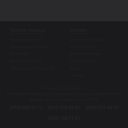
Каталог товаров
Клиенту
Авто акумулятори
Доставка та оплата
Вантажні акумулятори
Акції та скидки
Тягові АКБ
Допомога покупцю
Мото акумулятори
Корисні статті
Зарядні пристрої для АКБ
Відео
Новини
г. Киев ул. Подлесная 1
(Святошинский район, супермаркет Сильпо, тыльная сторона
здания - закрытый малый склад АКБ).
(093) 600-51-11
(067) 538-88-81
(098) 833-44-55
(093) 768-11-61