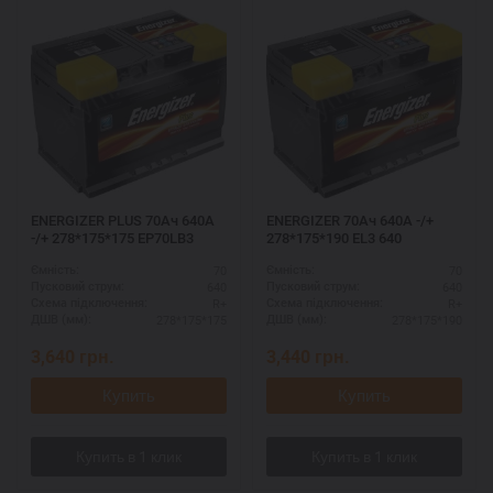
ENERGIZER PLUS 70Ач 640A
ENERGIZER 70Ач 640A -/+
-/+ 278*175*175 EP70LB3
278*175*190 EL3 640
70
70
Ємність:
Ємність:
640
640
Пусковий струм:
Пусковий струм:
R+
R+
Схема підключення:
Схема підключення:
278*175*175
278*175*190
ДШВ (мм):
ДШВ (мм):
3,640
грн.
3,440
грн.
Купить
Купить