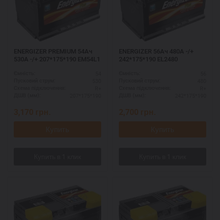
ENERGIZER PREMIUM 54Ач
ENERGIZER 56Ач 480A -/+
530A -/+ 207*175*190 EM54L1
242*175*190 EL2480
54
56
Ємність:
Ємність:
530
480
Пусковий струм:
Пусковий струм:
R+
R+
Схема підключення:
Схема підключення:
207*175*190
242*175*190
ДШВ (мм):
ДШВ (мм):
3,170
грн.
2,700
грн.
Купить
Купить