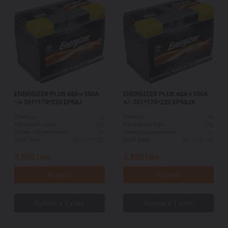
ENERGIZER PLUS 68Ач 550A
ENERGIZER PLUS 68Ач 550A
-/+ 261*175*220 EP68J
+/- 261*175*220 EP68JX
68
68
Ємність:
Ємність:
550
550
Пусковий струм:
Пусковий струм:
R+
L+
Схема підключення:
Схема підключення:
261*175*220
261*175*220
ДШВ (мм):
ДШВ (мм):
3,550
грн.
3,550
грн.
Купить
Купить