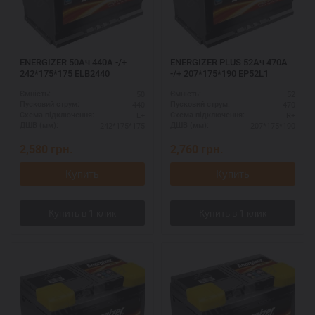
ENERGIZER 50Ач 440A -/+
ENERGIZER PLUS 52Ач 470A
242*175*175 ELB2440
-/+ 207*175*190 EP52L1
50
52
Ємність:
Ємність:
440
470
Пусковий струм:
Пусковий струм:
L+
R+
Схема підключення:
Схема підключення:
242*175*175
207*175*190
ДШВ (мм):
ДШВ (мм):
2,580
грн.
2,760
грн.
Купить
Купить