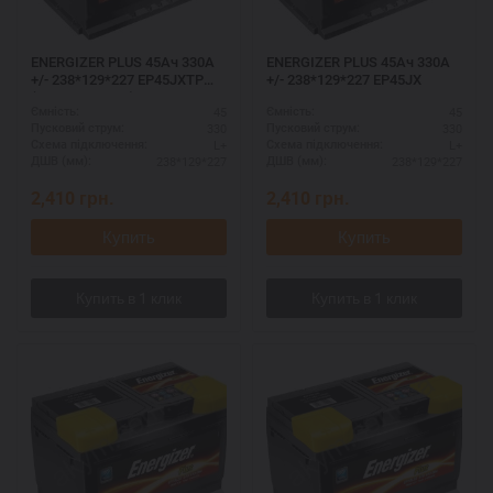
ENERGIZER PLUS 45Ач 330A
ENERGIZER PLUS 45Ач 330A
+/- 238*129*227 EP45JXTP
+/- 238*129*227 EP45JX
(тонкие клемы)
45
45
Ємність:
Ємність:
330
330
Пусковий струм:
Пусковий струм:
L+
L+
Схема підключення:
Схема підключення:
238*129*227
238*129*227
ДШВ (мм):
ДШВ (мм):
2,410
грн.
2,410
грн.
Купить
Купить