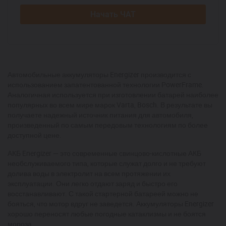
Начать ЧАТ
Автомобильные аккумуляторы Energizer производится с
использованием запатентованной технологии PowerFrame.
Аналогичная используется при изготовлении батарей наиболее
популярных во всем мире марок Varta, Bosch. В результате вы
получаете надежный источник питания для автомобиля,
произведенный по самым передовым технологиям по более
доступной цене.
АКБ Energizer — это современные свинцово-кислотные АКБ
необслуживаемого типа, которые служат долго и не требуют
долива воды в электролит на всем протяжении их
эксплуатации. Они легко отдают заряд и быстро его
восстанавливают. С такой стартерной батареей можно не
бояться, что мотор вдруг не заведется. Аккумуляторы Energizer
хорошо переносят любые погодные катаклизмы и не боятся
мороза.