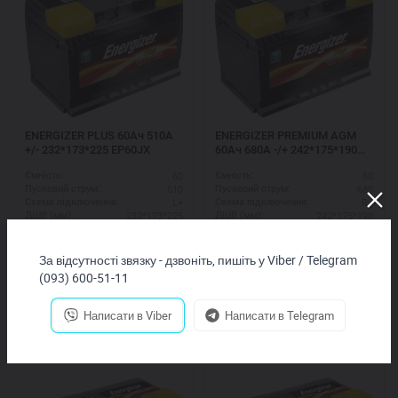
ENERGIZER PLUS 60Ач 510А
ENERGIZER PREMIUM AGM
+/- 232*173*225 EP60JX
60Ач 680A -/+ 242*175*190
EA60L2
60
60
Ємність:
Ємність:
510
680
Пусковий струм:
Пусковий струм:
L+
R+
Схема підключення:
Схема підключення:
232*173*225
242*175*190
ДШВ (мм):
ДШВ (мм):
2,960
грн.
6,750
грн.
За відсутності звязку - дзвоніть, пишіть у Viber / Telegram
Купить
Купить
(093) 600-51-11
Написати в Viber
Написати в Telegram