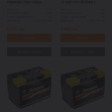
PREMIUM 170Ач 1000A
-/+ 242*175*190 EP60L2
513*223*223 ECP2
170
60
Ємність:
Ємність:
1000
540
Пусковий струм:
Пусковий струм:
L+
R+
Схема підключення:
Схема підключення:
513*223*223
242*175*190
ДШВ (мм):
ДШВ (мм):
8,560
грн.
2,960
грн.
Купить
Купить