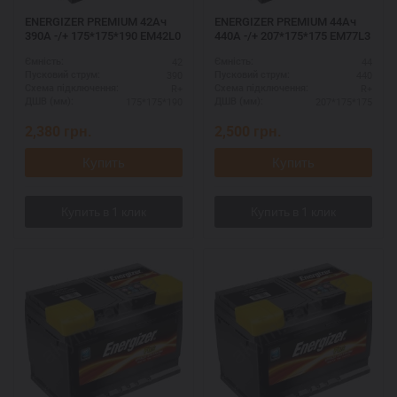
ENERGIZER PREMIUM 42Ач
ENERGIZER PREMIUM 44Ач
390A -/+ 175*175*190 EM42L0
440A -/+ 207*175*175 EM77L3
42
44
Ємність:
Ємність:
390
440
Пусковий струм:
Пусковий струм:
R+
R+
Схема підключення:
Схема підключення:
175*175*190
207*175*175
ДШВ (мм):
ДШВ (мм):
2,380
грн.
2,500
грн.
Купить
Купить