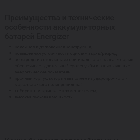
Преимущества и технические
особенности аккумуляторных
батарей Energizer
надежная и долговечная конструкция;
повышенная устойчивость к циклам заряд/разряд;
электроды изготовлены из оригинального сплава, который
обеспечивает длительный срок службы и впечатляющие
энергетические показатели;
прочный корпус, который выполнен из ударопрочного и
морозостойкого полипропилена;
лабиринтная крышка с пламегасителем;
высокая пусковая мощность.