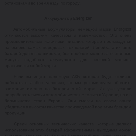
остановками во время езды по городу.
Аккумулятор
Energizer
Автомобильные аккумуляторы немецкой марки Energizer
отличаются высоким качеством и надежностью. Это очень
производительные источники питания, которые производятся
на основе самых передовых технологий. Линейка этих авто
батарей довольно широкая, без проблем можно за считанные
минуты подобрать аккумулятор для легковой машины
практически любой марки.
Если вы ищете надежную АКБ, которая будет отлично
работать в любых условиях, то мы рекомендуем обратить
внимание именно на батареи этой марки. Их уже успели
попробовать тысячи автомобилистов не только в Украине, но и в
большинстве стран Европы. Они смогли на своем опыте
убедиться в высоком качестве производимой под этим брендом
продукции.
Среди основных технических качеств, которые делают
использование этих батарей эффективным и выгодным можно
выделить следующие: большой стартовый ток, устойчивость к