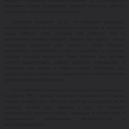
нагрузкам, низкий саморазряд, широкий диапазон рабочих
температур, полная необслуживаемость.
Обратите внимание на то, что компания предлагает
аккумуляторы разной конструкции и технологии. В частности
серии Premium AGM, Premium EFB, Premium, Plus и
классические батареи Energizer. Первые три серии – станут
идеальным решением для машин с очень большим
количеством потребителей, которые нуждаются в источнике
питания большой мощности. Такая батарея без проблем
сможет поддерживать работу бортовой электроники и
обеспечит пуск мотора в любых условиях. Последние два
варианта более дешевые и подойдут для авто с небольшим или
средним уровнем потребления.
При необходимости консультанты нашего магазина помогут
подобрать АКБ с учетом технических особенностей и марки
вашего легкового авто. Помните, какой бы аккумулятор вы не
выбрали, можете быть уверены в том, что получите
эффективный источник питания, созданный в соответствии с
современными требованиями автомобилистов и
автопроизводителей.