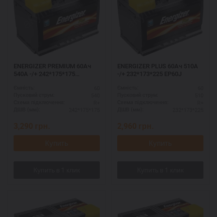
ENERGIZER PREMIUM 60Ач
ENERGIZER PLUS 60Ач 510А
540A -/+ 242*175*175
-/+ 232*173*225 EP60J
EM03LB2
60
60
Ємність:
Ємність:
540
510
Пусковий струм:
Пусковий струм:
R+
R+
Схема підключення:
Схема підключення:
242*175*175
232*173*225
ДШВ (мм):
ДШВ (мм):
3,290
грн.
2,960
грн.
Купить
Купить