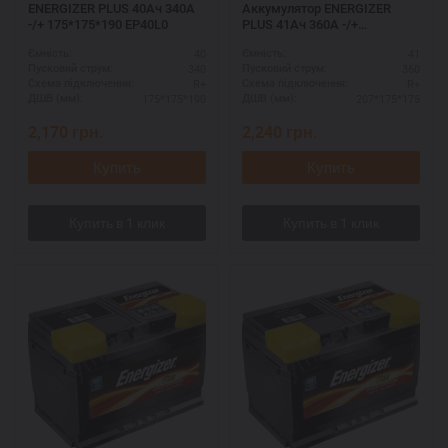
ENERGIZER PLUS 40Ач 340A
Аккумулятор ENERGIZER
-/+ 175*175*190 EP40L0
PLUS 41Ач 360A -/+
207*175*175 EP41LB1
40
41
Ємність:
Ємність:
340
360
Пусковий струм:
Пусковий струм:
R+
R+
Схема підключення:
Схема підключення:
175*175*190
207*175*175
ДШВ (мм):
ДШВ (мм):
2,170
грн.
2,240
грн.
Купить
Купить