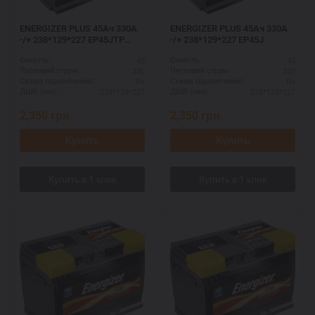
ENERGIZER PLUS 45Ач 330A
ENERGIZER PLUS 45Ач 330A
-/+ 238*129*227 EP45JTP
-/+ 238*129*227 EP45J
(тонкие клемы)
45
45
Ємність:
Ємність:
330
330
Пусковий струм:
Пусковий струм:
R+
R+
Схема підключення:
Схема підключення:
238*129*227
238*129*227
ДШВ (мм):
ДШВ (мм):
2,350
грн.
2,350
грн.
Купить
Купить