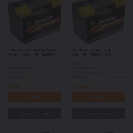
ENERGIZER PREMIUM 63Ач
ENERGIZER 68Ач 570A -/+
610A -/+ 242*175*190 EM63L3
278*175*175 ELB3 570
63
68
Ємність:
Ємність:
610
570
Пусковий струм:
Пусковий струм:
R+
R+
Схема підключення:
Схема підключення:
242*175*190
278*175*175
ДШВ (мм):
ДШВ (мм):
3,640
грн.
3,350
грн.
Купить
Купить