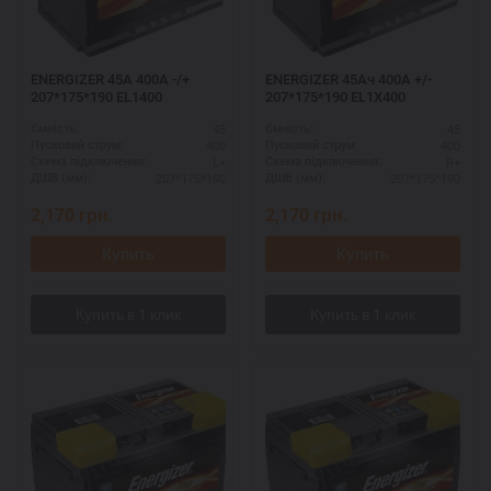
ENERGIZER 45А 400A -/+
ENERGIZER 45Ач 400A +/-
207*175*190 EL1400
207*175*190 EL1X400
45
45
Ємність:
Ємність:
400
400
Пусковий струм:
Пусковий струм:
L+
R+
Схема підключення:
Схема підключення:
207*175*190
207*175*190
ДШВ (мм):
ДШВ (мм):
2,170
грн.
2,170
грн.
Купить
Купить