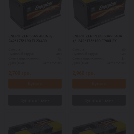
ENERGIZER 56Ач 480A +/-
ENERGIZER PLUS 60Ач 540A
242*175*190 EL2X480
+/- 242*175*190 EP60L2X
56
60
Ємність:
Ємність:
480
540
Пусковий струм:
Пусковий струм:
R+
L+
Схема підключення:
Схема підключення:
242*175*190
242*175*190
ДШВ (мм):
ДШВ (мм):
2,700
грн.
2,960
грн.
Купить
Купить