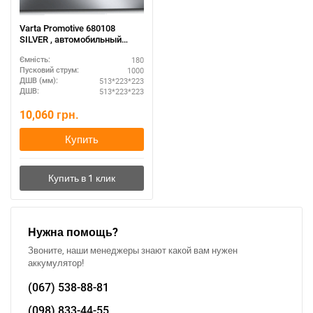
Varta Promotive 680108
SILVER , автомобильный
аккумулятор 12 вольт Варта
180
Ємність:
Промотив , емкость - 180
1000
Пусковий струм:
Ампер/часов, размер: 513 Х
513*223*223
ДШВ (мм):
223 Х 223 , пуск. Ток: 1000
513*223*223
ДШВ:
Ампер.
10,060
грн.
Купить
Нужна помощь?
Звоните, наши менеджеры знают какой вам нужен
аккумулятор!
(067)
538-88-81
(098)
833-44-55