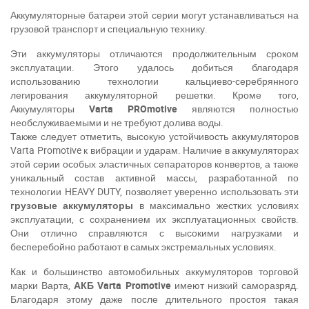
Написати в Viber
Написати в Telegram
Аккумуляторные батареи этой серии могут устанавливаться на
грузовой транспорт и специальную технику.
Эти аккумуляторы отличаются продолжительным сроком
эксплуатации. Этого удалось добиться благодаря
использованию технологии кальциево-серебрянного
легирования аккумуляторной решетки. Кроме того,
Аккумуляторы
Varta PROmotive
являются полностью
необслуживаемыми и не требуют долива воды.
Также следует отметить, высокую устойчивость аккумуляторов
Varta
Promotive
к вибрации и ударам. Наличие в аккумуляторах
этой серии особых эластичных сепараторов конвертов, а также
уникальный состав активной массы, разработанной по
технологии HEAVY DUTY, позволяет уверенно использовать эти
грузовые аккумуляторы
в максимально жестких условиях
эксплуатации, с сохранением их эксплуатационных свойств.
Они отлично справляются с высокими нагрузками и
бесперебойно работают в самых экстремальных условиях.
Как и большинство автомобильных аккумуляторов торговой
марки Варта,
АКБ Varta
Pro
motive
имеют низкий саморазряд.
Благодаря этому даже после длительного простоя такая