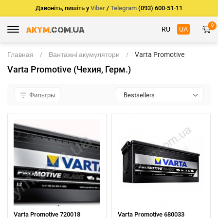
Дзвоніть, пишіть у
Viber
/
Telegram
(093) 600-51-11
0
RU
UA
Главная
Вантажні акумулятори
Varta Promotive
(Чехия, Герм.)
Varta Promotive (Чехия, Герм.)
Фильтры
Bestsellers
Varta Promotive 720018
Varta Promotive 680033