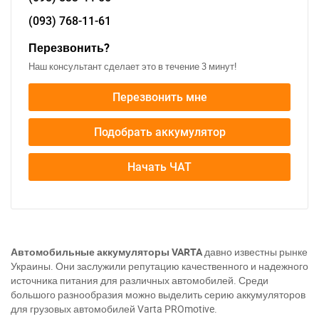
(093)
768-11-61
Перезвонить?
Наш консультант сделает это в течение 3 минут!
Перезвонить мне
Подобрать аккумулятор
Начать ЧАТ
Автомобильные аккумуляторы VARTA
давно известны рынке
Украины. Они заслужили репутацию качественного и надежного
источника питания для различных автомобилей. Среди
За відсутності звязку - дзвоніть, пишіть у Viber / Telegram
большого разнообразия можно выделить серию аккумуляторов
(093) 600-51-11
для грузовых автомобилей Varta PROmotive.