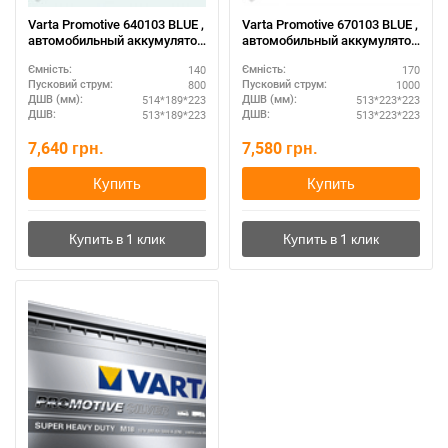
Varta Promotive 640103 BLUE ,
Varta Promotive 670103 BLUE ,
автомобильный аккумулятор
автомобильный аккумулятор
12 вольт Варта Промотив ,
12 вольт Варта Промотив ,
140
170
Ємність:
Ємність:
емкость - 140 Ампер/часов,
емкость - 170 Ампер/часов,
800
1000
Пусковий струм:
Пусковий струм:
размер: 514 Х 189 Х 223 ,
размер: 513 Х 223 Х 223 ,
514*189*223
513*223*223
ДШВ (мм):
ДШВ (мм):
пуск. Ток: 800 Ампер.
пуск. Ток: 1000 Ампер.
513*189*223
513*223*223
ДШВ:
ДШВ:
7,640
грн.
7,580
грн.
Купить
Купить