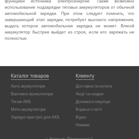
функцией источника электроэнергии. Также возможно
использование подзарядки тяговых аккумуляторов от обычной
автомобильной зарядки. При этом следует помнить, что
завершающий этап зарядки, потребует высокого напряжения,
выдать которое автомобильная зарядка не может. Влюой
аккумулятор быстрее выйдет из строя, если его заряжать не
полностью.
Каталог товаров
Клиенту
Авто акумулятори
Доставка та оплата
Вантажні акумулятори
Акції та скидки
Тягові АКБ
Допомога покупцю
Мото акумулятори
Корисні статті
Зарядні пристрої для АКБ
Відео
Новини
г. Киев ул. Подлесная 1