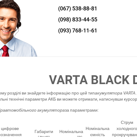
(067)
538-88-81
(098)
833-44-55
(093)
768-11-61
VARTA BLACK 
ому розділі ви знайдете інформацію про цей тип
акумулятора VARTA
.
льні технічні параметри АКБ ви можете отримати, натиснувши курсо
ір
автомобільного акумулятора
за параметрами:
Струм
цифрове
Номінальна
холодног
Габарити
Номінальна
позначення
ємність
прокручува