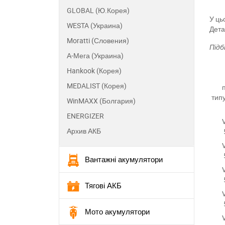
GLOBAL (Ю.Корея)
У ць
WESTA (Украина)
Дета
Moratti (Словения)
Підб
А-Мега (Украина)
Hankook (Корея)
MEDALIST (Корея)
тип
WinMAXX (Болгария)
ENERGIZER
Архив АКБ
Вантажні акумулятори
Тягові АКБ
Мото акумулятори