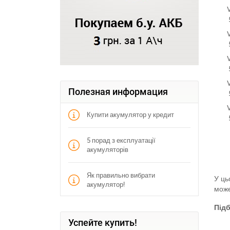
Полезная информация
Купити акумулятор у кредит
5 порад з експлуатації
акумуляторів
Як правильно вибрати
У ць
акумулятор!
може
Під
Успейте купить!