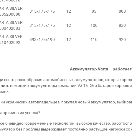
ARTA SILVER
315х175х175
12
85
800
585200080
ARTA SILVER
315х175х175
12
100
830
600402083
ARTA SILVER
393х175х190
12
110
920
610402092
Аккумулятор
Varta
– работает
и всего разнообразия автомобильных аккумуляторов, которые пред
лить немецкие аккумуляторы компании
Varta
. Эти батареи хорошо
виях.
чи украинских автовладельцев, покупая новый аккумулятор, выбир
м причина их успеха?
все очевидно: современные технологии, высокое качество, работосп
мулятор без проблем выдерживает постоянно растущие нагрузки со