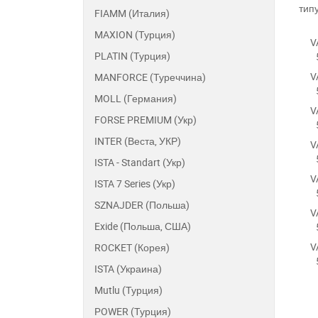
тип
FIAMM (Италия)
MAXION (Турция)
V
PLATIN (Турция)
V
MANFORCE (Туреччина)
MOLL (Германия)
V
FORSE PREMIUM (Укр)
INTER (Веста, УКР)
V
ISTA - Standart (Укр)
V
ISTA 7 Series (Укр)
SZNAJDER (Польша)
V
Exide (Польша, США)
V
ROCKET (Корея)
ISTA (Украина)
Mutlu (Турция)
POWER (Турция)