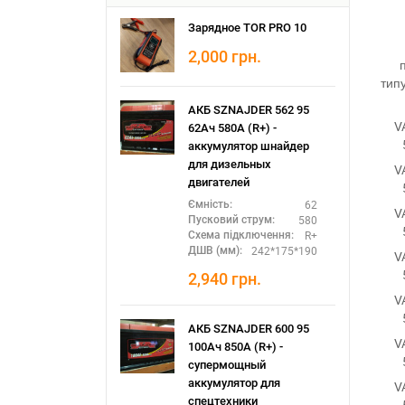
Зарядное TOR PRO 10
2,000
грн.
тип
АКБ SZNAJDER 562 95
V
62Ач 580А (R+) -
аккумулятор шнайдер
для дизельных
V
двигателей
62
Ємність:
V
580
Пусковий струм:
R+
Схема підключення:
242*175*190
ДШВ (мм):
V
2,940
грн.
V
АКБ SZNAJDER 600 95
V
100Ач 850А (R+) -
супермощный
аккумулятор для
V
спецтехники