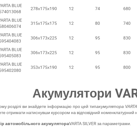
Написати в Viber
Написати в Telegram
VARTA BLUE
278х175х190
12
74
680
574013068
VARTA BLUE
315х175х175
12
80
740
580406074
VARTA BLUE
306х173х225
12
95
830
595404083
VARTA BLUE
306х173х225
12
95
830
595405083
VARTA BLUE
353х175х190
12
95
800
595402080
Акумулятори VAR
ому розділі ви знайдете інформацію про цей тип
акумулятора VARTA
те отримати натиснувши курсором на відповідний номенклатурний 
бір автомобільного акумулятора
VARTA SILVER за параметрами.