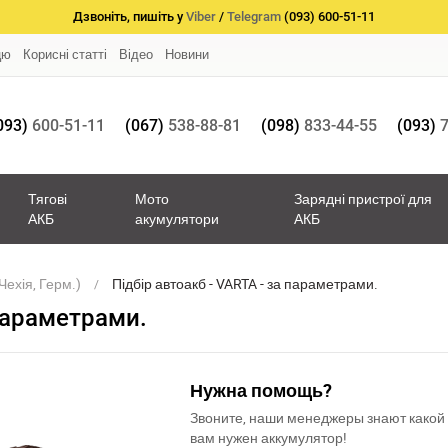
Дзвоніть, пишіть у
Viber
/
Telegram
(093) 600-51-11
цю
Корисні статті
Відео
Новини
093)
600-51-11
(067)
538-88-81
(098)
833-44-55
(093)
7
Тягові
Мото
Зарядні пристрої для
АКБ
акумулятори
АКБ
Чехія, Герм.)
Підбір автоакб - VARTA - за параметрами.
 параметрами.
Нужна помощь?
Звоните, наши менеджеры знают какой
вам нужен аккумулятор!