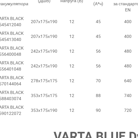
(ДШВ)
напруга (В)
у
акумулятора
(A*ч)
за стандарт
EN
ARTA BLACK
207х175х190
12
45
400
545412040
ARTA BLACK
207х175х190
12
45
400
545413040
ARTA BLACK
242х175х190
12
56
480
556400048
ARTA BLACK
242х175х190
12
56
480
556401048
ARTA BLACK
278х175х175
12
70
640
570144064
ARTA BLACK
353х175х175
12
88
740
588403074
ARTA BLACK
353х175х190
12
90
720
590122072
VARTA BLUE D