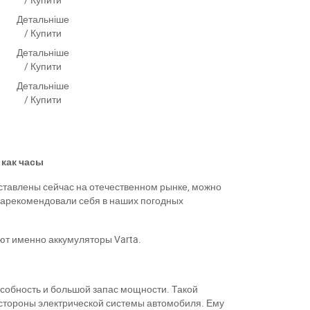
Детальніше
/ Купити
Детальніше
/ Купити
Детальніше
/ Купити
 как часы
ставлены сейчас на отечественном рынке, можно
 зарекомендовали себя в наших погодных
ают именно аккумуляторы
Varta
.
особность и большой запас мощности. Такой
 стороны электрической системы автомобиля. Ему