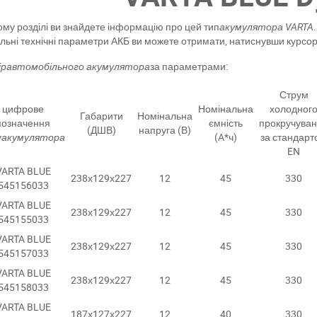
ому розділі ви знайдете інформацію про цей тип
акумулятора VARTA
.
льні технічні параметри АКБ ви можете отримати, натиснувши курсо
ір
автомобільного акумулятора
за параметрами:
Струм
цифрове
Номінальна
холодног
Габарити
Номінальна
позначення
ємність
прокручува
(ДШВ)
напруга (В)
у
акумулятора
(A*ч)
за стандарт
EN
VARTA BLUE
238х129х227
12
45
330
545156033
VARTA BLUE
238х129х227
12
45
330
545155033
VARTA BLUE
238х129х227
12
45
330
545157033
VARTA BLUE
238х129х227
12
45
330
545158033
VARTA BLUE
187х127х227
12
40
330