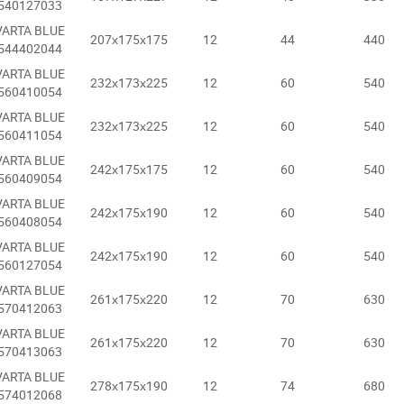
540127033
VARTA BLUE
207х175х175
12
44
440
544402044
VARTA BLUE
232х173х225
12
60
540
560410054
VARTA BLUE
232х173х225
12
60
540
560411054
VARTA BLUE
242х175х175
12
60
540
560409054
VARTA BLUE
242х175х190
12
60
540
560408054
VARTA BLUE
242х175х190
12
60
540
560127054
VARTA BLUE
261х175х220
12
70
630
570412063
VARTA BLUE
261х175х220
12
70
630
570413063
VARTA BLUE
а відсутності звязку - дзвоніть, пишіть у Viber / Telegram (093) 600-51-
278х175х190
12
74
680
574012068