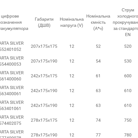
Струм
цифрове
Номінальна
холодног
Габарити
Номінальна
позначення
ємність
прокручува
(ДШВ)
напруга (V)
у
акумулятора
(A*ч)
за стандарт
EN
ARTA SILVER
207х175х175
12
52
520
552401052
ARTA SILVER
207х175х190
12
54
530
554400053
ARTA SILVER
242х175х175
12
61
600
561400060
ARTA SILVER
242х175х190
12
63
610
563400061
ARTA SILVER
242х175х190
12
63
610
563401061
ARTA SILVER
278х175х175
12
74
750
574402075
ARTA SILVER
278х175х190
12
77
780
577400078