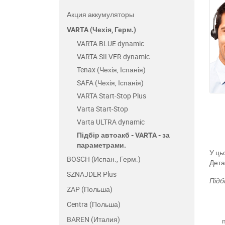
Акция аккумуляторы
VARTA (Чехія, Герм.)
VARTA BLUE dynamic
VARTA SILVER dynamic
Tenax (Чехія, Іспанія)
SAFA (Чехія, Іспанія)
VARTA Start-Stop Plus
Varta Start-Stop
Varta ULTRA dynamic
Підбір автоакб - VARTA - за
параметрами.
У ць
BOSCH (Испан., Герм.)
Дета
SZNAJDER Plus
Підб
ZAP (Польша)
Centra (Польша)
BAREN (Италия)