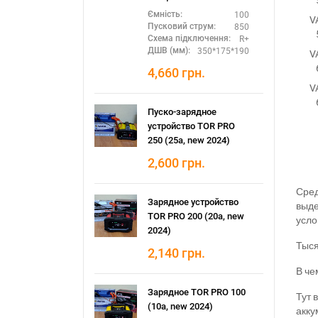
100
Ємність:
V
850
Пусковий струм:
R+
Схема підключення:
350*175*190
ДШВ (мм):
V
4,660
грн.
V
Пуско-зарядное
устройство TOR PRO
250 (25а, new 2024)
2,600
грн.
Сред
Зарядное устройство
выде
TOR PRO 200 (20а, new
усло
2024)
Тыся
2,140
грн.
В че
Зарядное TOR PRO 100
Тут 
(10а, new 2024)
акку