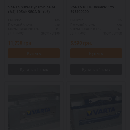
VARTA Silver Dynamic AGM
VARTA BLUE Dynamic 12V
(A4) 105Ah 950А R+ (L6)
595402080
105
95
Ємність:
Ємність:
950
830
Пусковий струм:
Пусковий струм:
R+
R+
Схема підключення:
Схема підключення:
390*175*190
353*175*190
ДШВ (мм):
ДШВ (мм):
11,730
грн.
5,590
грн.
Купить
Купить