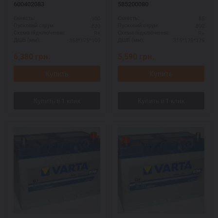
600402083
585200080
100
85
Ємність:
Ємність:
830
800
Пусковий струм:
Пусковий струм:
R+
R+
Схема підключення:
Схема підключення:
353*175*190
315*175*175
ДШВ (мм):
ДШВ (мм):
6,380
грн.
5,590
грн.
Купить
Купить