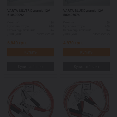
VARTA SILVER Dynamic 12V
VARTA BLUE Dynamic 12V
610402092
580406074
110
80
Ємність:
Ємність:
920
680
Пусковий струм:
Пусковий струм:
R+
R+
Схема підключення:
Схема підключення:
393*175*190
315*175*175
ДШВ (мм):
ДШВ (мм):
6,840
грн.
4,870
грн.
Купить
Купить