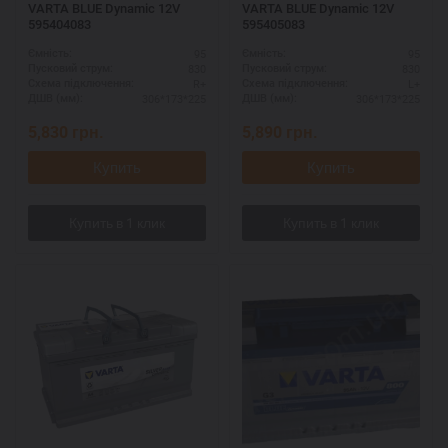
VARTA BLUE Dynamic 12V
VARTA BLUE Dynamic 12V
595404083
595405083
95
95
Ємність:
Ємність:
830
830
Пусковий струм:
Пусковий струм:
R+
L+
Схема підключення:
Схема підключення:
306*173*225
306*173*225
ДШВ (мм):
ДШВ (мм):
5,830
грн.
5,890
грн.
Купить
Купить