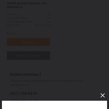
VARTA BLACK Dynamic 12V
588403074
88
Ємність:
740
Пусковий струм:
R+
Схема підключення:
353*175*175
ДШВ (мм):
0
грн.
Купить
Нужна помощь?
Звоните, наши менеджеры знают какой вам нужен
аккумулятор!
(067)
538-88-81
(098)
833-44-55