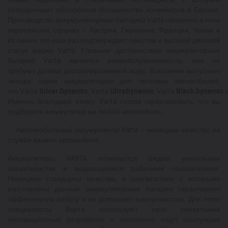
сотрудничает абсолютное большинство конвейеров в Европе.
Производство
аккумуляторных батарей
Varta
налажено в пяти
европейских странах – Австрии, Германии, Франции, Чехии и
Испании, что еще раз подтверждает престиж и высокий деловой
статус марки
Varta
. Главным достоинством аккумуляторных
батарей
Varta
является их
необслуживаемость
, они не
требуют
долива
дистиллированной воды. Компания выпускает
четыре серии аккумуляторов для легковых автомобилей,
это
Varta
Silver
Dynamic
,
Varta
Ultra
Dynamic
,
Varta
Black
Dynamic
Именно благодаря этому,
Varta
готова гарантировать, что вы
подберете аккумулятор на любой автомобиль.
Автомобильный аккумулятор
Varta
– немецкое качество на
службе вашего автомобиля.
Аккумуляторы VARTA отличаются рядом уникальных
характеристик и выдающимися рабочими показателями.
Немецкие стандарты качества, в соответствии с которыми
изготовлены данные аккумуляторные батареи гарантируют
эффективную работу и не допускают компромиссов. Для этого
специалисты Варта используют свои уникальные
инновационные разработки и постоянно ищут наилучшие