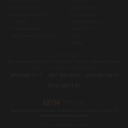
Авто акумулятори
Доставка та оплата
Вантажні акумулятори
Акції та скидки
Тягові АКБ
Допомога покупцю
Мото акумулятори
Корисні статті
Зарядні пристрої для АКБ
Відео
Новини
г. Киев ул. Подлесная 1
(Святошинский район, супермаркет Сильпо, тыльная сторона
здания - закрытый малый склад АКБ).
(093) 600-51-11
(067) 538-88-81
(098) 833-44-55
(093) 768-11-61
akym.com.ua Аккумуляторы и зарядные устройства со склада по
максимально выгодным ценам
Политика персональных данных