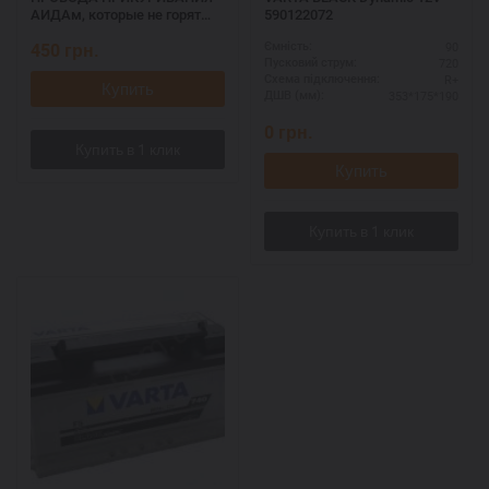
АИДАм, которые не горят
590122072
при запуске 700, 2,2 м
450
грн.
90
Ємність:
720
Пусковий струм:
R+
Схема підключення:
Купить
353*175*190
ДШВ (мм):
0
грн.
Купить