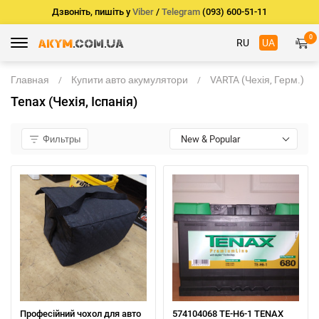
Дзвоніть, пишіть у
Viber
/
Telegram
(093) 600-51-11
0
RU
UA
Главная
Купити авто акумулятори
VARTA (Чехія, Герм.)
Tenax (Чехія, Іспанія)
Фильтры
New & Popular
Професійний чохол для авто
574104068 TE-H6-1 TENAX