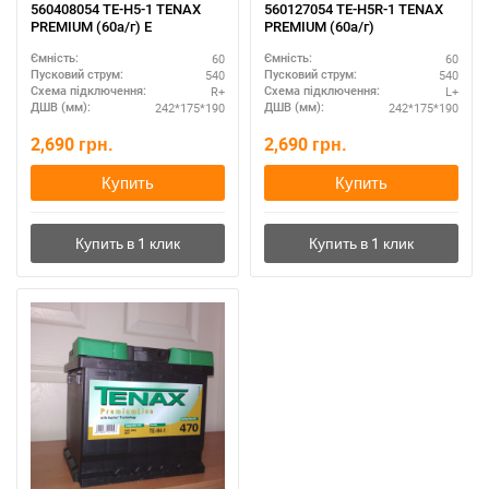
560408054 TE-H5-1 TENAX
560127054 TE-H5R-1 TENAX
PREMIUM (60а/г) E
PREMIUM (60а/г)
60
60
Ємність:
Ємність:
540
540
Пусковий струм:
Пусковий струм:
R+
L+
Схема підключення:
Схема підключення:
242*175*190
242*175*190
ДШВ (мм):
ДШВ (мм):
2,690
грн.
2,690
грн.
Купить
Купить