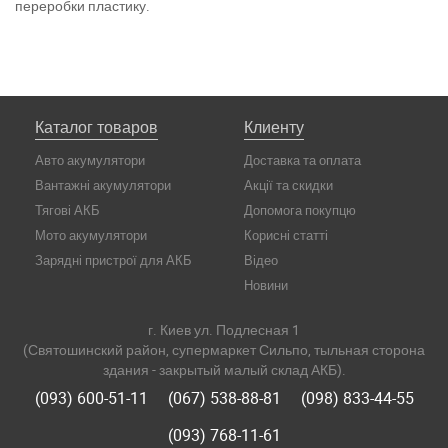
переробки пластику.
Каталог товаров
Клиенту
Авто акумулятори
Доставка та оплата
Вантажні акумулятори
Акції та скидки
Тягові АКБ
Допомога покупцю
Мото акумулятори
Корисні статті
Зарядні пристрої для АКБ
Відео
Новини
г. Киев ул. Подлесная 1
(Святошинский район, супермаркет Сильпо, тыльная сторона
здания - закрытый малый склад АКБ).
(093) 600-51-11
(067) 538-88-81
(098) 833-44-55
(093) 768-11-61