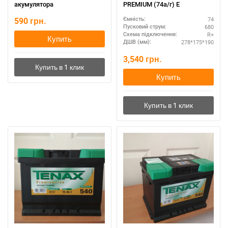
акумулятора
PREMIUM (74а/г) E
590
грн.
74
Ємність:
680
Пусковий струм:
R+
Схема підключення:
Купить
278*175*190
ДШВ (мм):
3,540
грн.
Купить