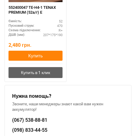
552400047 TE-H4-1 TENAX
PREMIUM (52а/г) E
52
Ємність:
470
Пусковий струм:
R+
Схема підключення:
207*175*190
ДШВ (мм):
2,480
грн.
Купить
Нужна помощь?
Звоните, наши менеджеры знают какой вам нужен
аккумулятор!
(067)
538-88-81
(098)
833-44-55