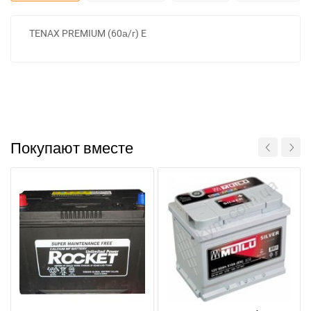
TENAX PREMIUM (60а/г) E
Покупают вместе
За відсутності звязку - дзвоніть, пишіть у Viber / Telegram
(093) 600-51-11
Написати в Viber
Написати в Telegram