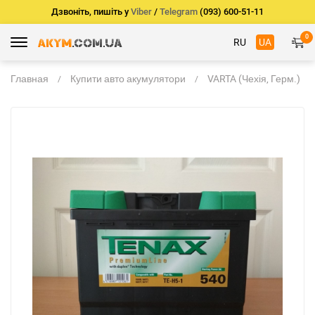
Дзвоніть, пишіть у
Viber
/
Telegram
(093) 600-51-11
0
RU
UA
Главная
Купити авто акумулятори
VARTA (Чехія, Герм.)