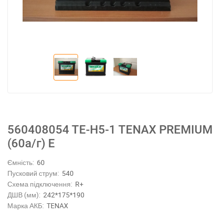
560408054 TE-H5-1 TENAX PREMIUM
(60а/г) E
Ємність:
60
Пусковий струм:
540
Схема підключення:
R+
ДШВ (мм):
242*175*190
Марка АКБ:
TENAX