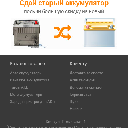
Сдай старый аккумулятор
получи большую скидку на новый
Каталог товаров
Клиенту
Авто акумулятори
Доставка та оплата
Вантажні акумулятори
Акції та скидки
Тягові АКБ
Допомога покупцю
Мото акумулятори
Корисні статті
Зарядні пристрої для АКБ
Відео
Новини
г. Киев ул. Подлесная 1
(Святошинский район, супермаркет Сильпо, тыльная сторона