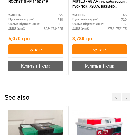
ROCKET SMF 115D31R
MUTLU - 65 АЧ низкобазовая ,
пуск ток: 720 А, размер
аккумулятора Мутлу
95
65
Ємність:
Ємність:
(Турция): 278 Х 175 Х 175 мм.
780
720
Пусковий струм:
Пусковий струм:
L+
R+
Схема підключення:
Схема підключення:
303*173*225
278*175*175
ДШВ (мм):
ДШВ (мм):
5,070
грн.
3,780
грн.
Купить
Купить
See also