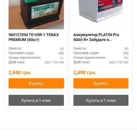
560127054 TE-H5R-1 TENAX
Аккумулятор PLATIN Pro
PREMIUM (60а/г)
60Ah R+ Забудьте о
проблемах с запуском
60
60
Ємність:
Ємність:
двигателя
540
540
Пусковий струм:
Пусковий струм:
L+
R+
Схема підключення:
Схема підключення:
242*175*190
242*175*190
ДШВ (мм):
ДШВ (мм):
2,690
грн.
2,690
грн.
Купить
Купить