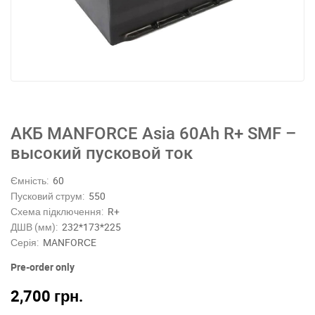
АКБ MANFORCE Asia 60Ah R+ SMF –
высокий пусковой ток
Ємність:
60
Пусковий струм:
550
Схема підключення:
R+
ДШВ (мм):
232*173*225
Серія:
MANFORСE
Pre-order only
2,700
грн.