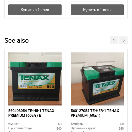
See also
560408054 TE-H5-1 TENAX
560127054 TE-H5R-1 TENAX
PREMIUM (60а/г) E
PREMIUM (60а/г)
60
60
Ємність:
Ємність:
540
540
Пусковий струм:
Пусковий струм: