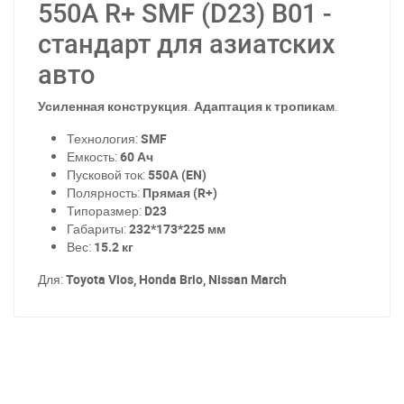
550A R+ SMF (D23) B01 -
стандарт для азиатских
авто
Усиленная конструкция
.
Адаптация к тропикам
.
Технология:
SMF
Емкость:
60 Ач
Пусковой ток:
550А (EN)
Полярность:
Прямая (R+)
Типоразмер:
D23
Габариты:
232*173*225 мм
Вес:
15.2 кг
Для:
Toyota Vios, Honda Brio, Nissan March