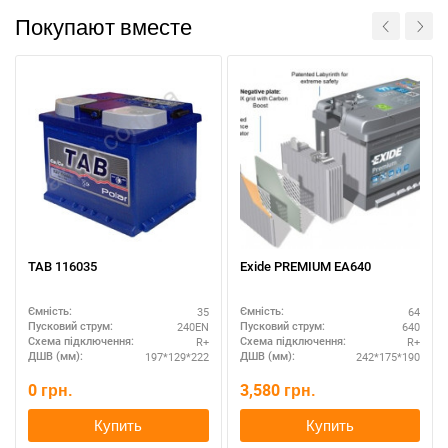
Покупают вместе
За відсутності звязку - дзвоніть, пишіть у Viber / Telegram
(093) 600-51-11
Написати в Viber
Написати в Telegram
TAB 116035
Exide PREMIUM EA640
35
64
Ємність:
Ємність:
240EN
640
Пусковий струм:
Пусковий струм:
R+
R+
Схема підключення:
Схема підключення:
197*129*222
242*175*190
ДШВ (мм):
ДШВ (мм):
0
грн.
3,580
грн.
Купить
Купить