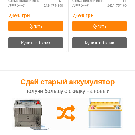
R+
L+
Схема підключення:
Схема підключення:
242*175*190
242*175*190
ДШВ (мм):
ДШВ (мм):
2,690
грн.
2,690
грн.
Купить
Купить
Сдай старый аккумулятор
получи большую скидку на новый