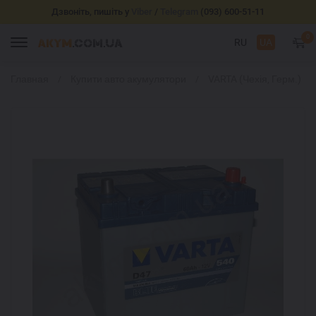
Дзвоніть, пишіть у
Viber
/
Telegram
(093) 600-51-11
0
RU
UA
Главная
Купити авто акумулятори
VARTA (Чехія, Герм.)