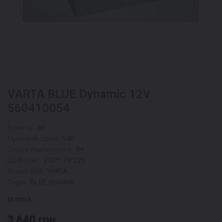
VARTA BLUE Dynamic 12V
560410054
Ємність:
60
Пусковий струм:
540
Схема підключення:
R+
ДШВ (мм):
232*173*225
Марка АКБ:
VARTA
Серія:
BLUE dynamic
In stock
3,640
грн.