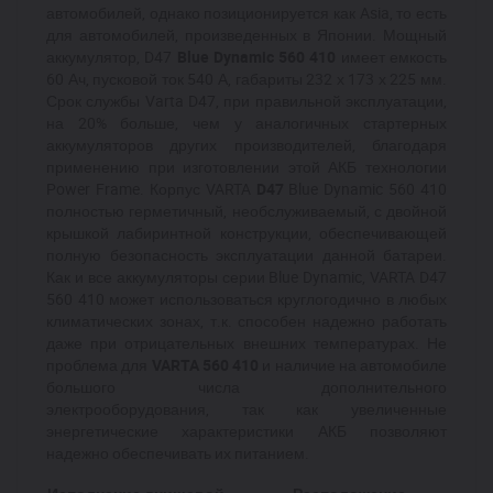
автомобилей, однако позиционируется как Asia, то есть
для автомобилей, произведенных в Японии. Мощный
аккумулятор, D47
Blue Dynamic 560 410
имеет емкость
60 Ач, пусковой ток 540 А, габариты 232 х 173 х 225 мм.
Срок службы Varta D47, при правильной эксплуатации,
на 20% больше, чем у аналогичных стартерных
аккумуляторов других производителей, благодаря
применению при изготовлении этой АКБ технологии
Power Frame. Корпус VARTA
D47
Blue Dynamic 560 410
полностью герметичный, необслуживаемый, с двойной
крышкой лабиринтной конструкции, обеспечивающей
полную безопасность эксплуатации данной батареи.
Как и все аккумуляторы серии Blue Dynamic, VARTA D47
560 410 может использоваться круглогодично в любых
климатических зонах, т.к. способен надежно работать
даже при отрицательных внешних температурах. Не
проблема для
VARTA 560 410
и наличие на автомобиле
большого числа дополнительного
электрооборудования, так как увеличенные
энергетические характеристики АКБ позволяют
надежно обеспечивать их питанием.