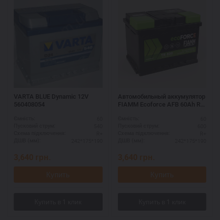
VARTA BLUE Dynamic 12V
Автомобильный аккумулятор
560408054
FIAMM Ecoforce AFB 60Ah R+
— купить оригинал с
60
60
Ємність:
Ємність:
гарантией
540
600
Пусковий струм:
Пусковий струм:
R+
R+
Схема підключення:
Схема підключення:
242*175*190
242*175*190
ДШВ (мм):
ДШВ (мм):
3,640
грн.
3,640
грн.
Купить
Купить