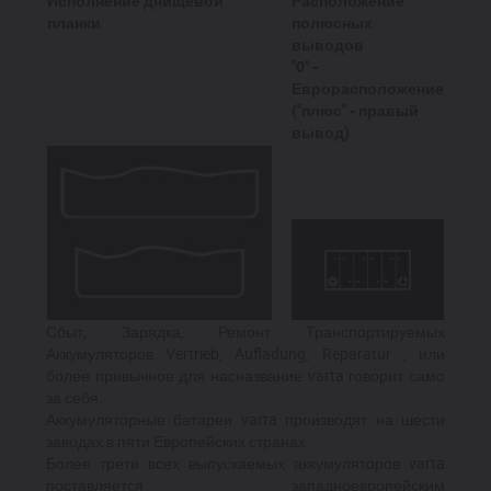
Исполнение днищевой
Расположение
планки
полюсных
выводов
"0" -
Еврорасположение
("плюс" - правый
вывод)
Сбыт, Зарядка, Ремонт Транспортируемых
Аккумуляторов Vertrieb, Aufladung, Reparatur , или
более привычное для насназвание varta говорит само
за себя.
Аккумуляторные батареи varta производят на шести
заводах в пяти Европейских странах.
Более трети всех выпускаемых аккумуляторов varta
поставляется западноевропейским