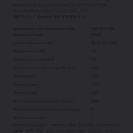
Аккумулятор автомобильный 12v VARTA D47 Blue
dynamic 60 Ач, 232x173x225, 540А, B00
VARTA
BLUE
dynamic
560 410 054 3132
цифровое обозначение типа
560 410 054
аккумулятора
3132
серия аккумулятора
BLUE
dynamic
Напряжение [V]
12
Емкость батареи [Ач]
60
Ток холодной прокрутки EN (в А)
540
Длина [мм]
232
Ширина (мм)
173
Высота [мм]
225
Исполнение днищевой планки
В00
Расположение полюсных выводов
0
Вид зажима цепи
1
Принадлежащий к линейке Blue Dynamic, аккумулятор
Varta D47
560 410 подойдет для любого "класса"