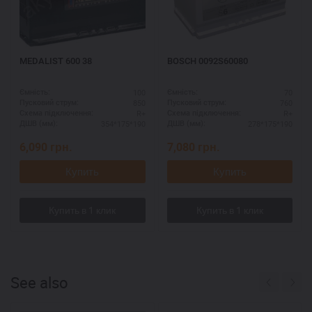
MEDALIST 600 38
BOSCH 0092S60080
100
70
Ємність:
Ємність:
850
760
Пусковий струм:
Пусковий струм:
R+
R+
Схема підключення:
Схема підключення:
354*175*190
278*175*190
ДШВ (мм):
ДШВ (мм):
6,090
грн.
7,080
грн.
Купить
Купить
See also