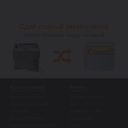
Сдай старый аккумулятор
получи большую скидку на новый
Каталог товаров
Клиенту
Авто акумулятори
Доставка та оплата
Вантажні акумулятори
Акції та скидки
Тягові АКБ
Допомога покупцю
Мото акумулятори
Корисні статті
Зарядні пристрої для АКБ
Відео