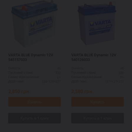
VARTA BLUE Dynamic 12V
VARTA BLUE Dynamic 12V
545157033
540126033
45
40
Ємність:
Ємність:
330
330
Пусковий струм:
Пусковий струм:
L+
R+
Схема підключення:
Схема підключення:
238*129*227
187*127*227
ДШВ (мм):
ДШВ (мм):
2,850
грн.
2,580
грн.
Купить
Купить