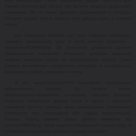
базової комплектації машин без великої кількості додаткових
споживачів. Він не тільки ідеально працюватиме в складних
погодних умовах, але й гарантує пуск двигуна навіть у сильний
мороз.
Для створення батарей цієї серії інженери німецького
концерну використали одну зі своїх новітніх розробок –
технологію
PowerFrame
. Ця технологія дозволила досягти
максимальних показників потужності джерела живлення
завдяки зниженню опору на акумуляторній решітці. Сама
решітка виготовлена спеціальним способом зі спеціального,
легованого сріблом, свинцевого металу.
В усіх акумуляторах
VARTA багато
уваги приділяється
забезпеченню безпеки. Усі батареї мають
вбудовані
полум'ягасники
та спеціальну систему фільтрів.
Унікальна лабіринтна кришка також є одним з важливих
елементів захисту, оскільки вона перешкоджає протіканням
електроліту при перекиданні або падінні акумуляторної
батареї. Серед переваг даних джерел живлення від
компанії
VARTA
слід також виділити мінімальний саморозряд та
оптимальне поєднання пускового струму та ємності.