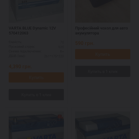
VARTA BLUE Dynamic 12V
Професійний чохол для авто
570412063
акумулятора
70
590
грн.
Ємність:
630
Пусковий струм:
R+
Схема підключення:
Купить
261*175*220
ДШВ (мм):
4,390
грн.
Купить