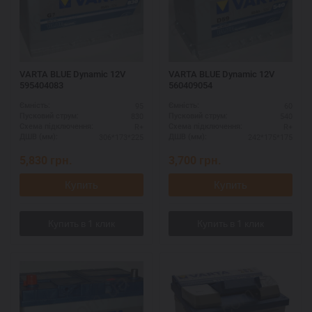
VARTA BLUE Dynamic 12V
VARTA BLUE Dynamic 12V
595404083
560409054
95
60
Ємність:
Ємність:
830
540
Пусковий струм:
Пусковий струм:
R+
R+
Схема підключення:
Схема підключення:
306*173*225
242*175*175
ДШВ (мм):
ДШВ (мм):
5,830
грн.
3,700
грн.
Купить
Купить