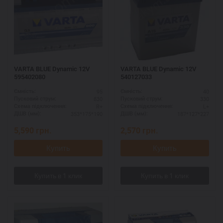
VARTA BLUE Dynamic 12V
VARTA BLUE Dynamic 12V
595402080
540127033
95
40
Ємність:
Ємність:
830
330
Пусковий струм:
Пусковий струм:
R+
L+
Схема підключення:
Схема підключення:
353*175*190
187*127*227
ДШВ (мм):
ДШВ (мм):
5,590
грн.
2,570
грн.
Купить
Купить