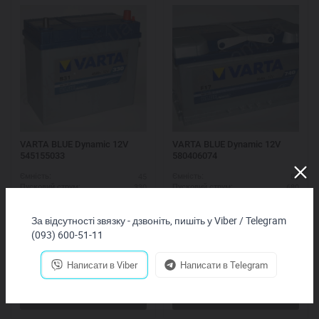
VARTA BLUE Dynamic 12V
VARTA BLUE Dynamic 12V
545155033
580406074
45
80
Ємність:
Ємність:
330
680
Пусковий струм:
Пусковий струм:
R+
R+
Схема підключення:
Схема підключення:
238*129*227
315*175*175
ДШВ (мм):
ДШВ (мм):
За відсутності звязку - дзвоніть, пишіть у Viber / Telegram
2,790
грн.
4,870
грн.
(093) 600-51-11
Купить
Купить
Написати в Viber
Написати в Telegram