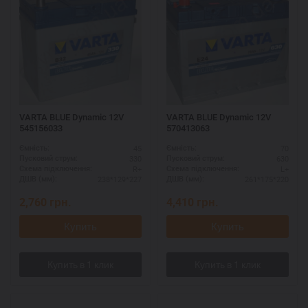
VARTA BLUE Dynamic 12V
VARTA BLUE Dynamic 12V
545156033
570413063
45
70
Ємність:
Ємність:
330
630
Пусковий струм:
Пусковий струм:
R+
L+
Схема підключення:
Схема підключення:
238*129*227
261*175*220
ДШВ (мм):
ДШВ (мм):
2,760
грн.
4,410
грн.
Купить
Купить