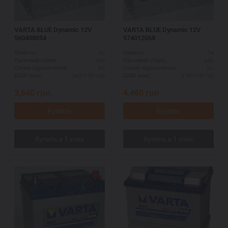
VARTA BLUE Dynamic 12V
VARTA BLUE Dynamic 12V
560408054
574012068
60
74
Ємність:
Ємність:
540
680
Пусковий струм:
Пусковий струм:
R+
R+
Схема підключення:
Схема підключення:
242*175*190
278*175*190
ДШВ (мм):
ДШВ (мм):
3,640
грн.
4,460
грн.
Купить
Купить