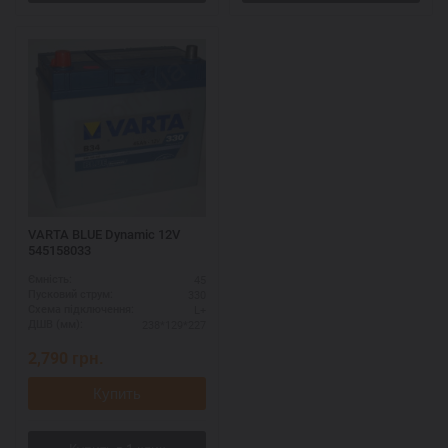
VARTA BLUE Dynamic 12V
545158033
45
Ємність:
330
Пусковий струм:
L+
Схема підключення:
238*129*227
ДШВ (мм):
2,790
грн.
Купить