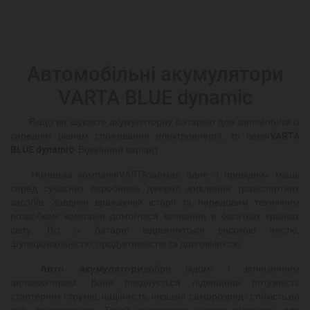
Автомобільні акумулятори
VARTA BLUE dynamic
Якщо ви шукаєте акумуляторну батарею для автомобілів із
середнім рівнем споживання електроенергії, то серія
VARTA
BLUE
dynamic
- Відмінний варіант.
Німецька компанія
VARTA
займає одне з провідних місць
серед сучасних виробників джерел живлення транспортних
засобів. Завдяки вражаючій історії та передовим технічним
розробкам компанія домоглася визнання в багатьох країнах
світу. Всі їх батареї відрізняються високою якістю,
функціональністю, продуктивністю та довговічністю.
Авто акумулятори
добре відомі і вітчизняним
автоаматорам. Вони поєднується підвищена потужність
стартерних струмів, надійність, низький саморозряд і стійкість до
змін температури. Такий акумулятор чудово підходить для