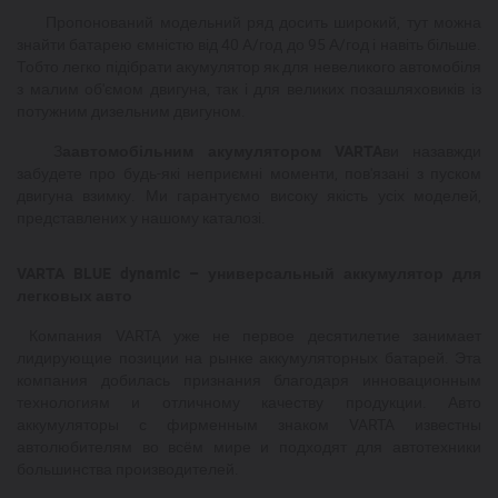
Пропонований модельний ряд досить широкий, тут можна
знайти батарею ємністю від 40 A/год до 95 А/год і навіть більше.
Тобто легко підібрати акумулятор як для невеликого автомобіля
з малим об'ємом двигуна, так і для великих позашляховиків із
потужним дизельним двигуном.
З
а
автомобільним акумулятором
VARTA
ви назавжди
забудете про будь-які неприємні моменти, пов'язані з пуском
двигуна взимку. Ми гарантуємо високу якість усіх моделей,
представлених у нашому каталозі.
VARTA BLUE dynamic – универсальный аккумулятор для
легковых авто
Компания VARTA уже не первое десятилетие занимает
лидирующие позиции на рынке аккумуляторных батарей. Эта
компания добилась признания благодаря инновационным
технологиям и отличному качеству продукции. Авто
аккумуляторы с фирменным знаком VARTA известны
автолюбителям во всём мире и подходят для автотехники
большинства производителей.