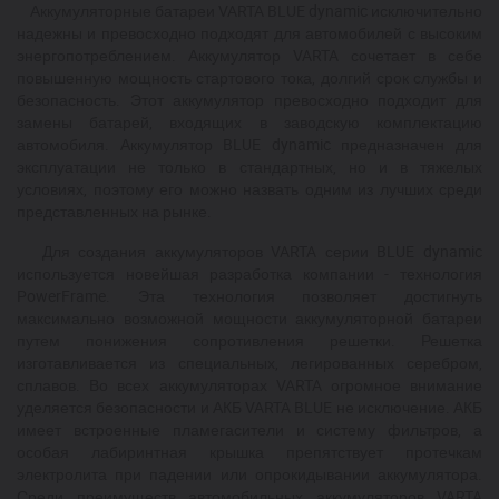
Аккумуляторные батареи VARTA BLUE dynamic исключительно
надежны и превосходно подходят для автомобилей с высоким
энергопотреблением. Аккумулятор VARTA сочетает в себе
повышенную мощность стартового тока, долгий срок службы и
безопасность. Этот аккумулятор превосходно подходит для
замены батарей, входящих в заводскую комплектацию
автомобиля. Аккумулятор BLUE dynamic предназначен для
эксплуатации не только в стандартных, но и в тяжелых
условиях, поэтому его можно назвать одним из лучших среди
представленных на рынке.
Для создания аккумуляторов VARTA серии BLUE dynamic
используется новейшая разработка компании - технология
PowerFrame. Эта технология позволяет достигнуть
максимально возможной мощности аккумуляторной батареи
путем понижения сопротивления решетки. Решетка
изготавливается из специальных, легированных серебром,
сплавов. Во всех аккумуляторах VARTA огромное внимание
уделяется безопасности и АКБ VARTA BLUE не исключение. АКБ
имеет встроенные пламегасители и систему фильтров, а
особая лабиринтная крышка препятствует протечкам
электролита при падении или опрокидывании аккумулятора.
Среди преимуществ автомобильных аккумуляторов VARTA