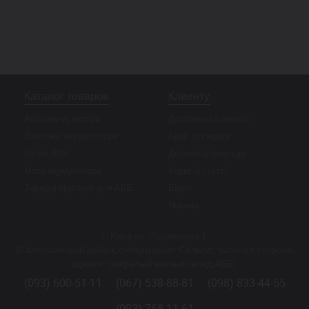
Каталог товаров
Клиенту
Авто акумулятори
Доставка та оплата
Вантажні акумулятори
Акції та скидки
Тягові АКБ
Допомога покупцю
Мото акумулятори
Корисні статті
Зарядні пристрої для АКБ
Відео
Новини
г. Киев ул. Подлесная 1
(Святошинский район, супермаркет Сильпо, тыльная сторона
здания - закрытый малый склад АКБ).
(093) 600-51-11
(067) 538-88-81
(098) 833-44-55
(093) 768-11-61