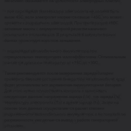
негативно сказывается на целостности электродных пластин;
- при перезаряде температура электролита не должна быть
выше 45С, если электролит нагреется свыше +45С, это может
привести к разрушению электродов. При температуре +60С
активные массы с аккумуляторной решетки начинают
осыпаться и отслаиваться. В результате в аккумуляторных
банках происходит короткое замыкание.
- подзарядка автомобильного аккумулятора при
отрицательных температурах малоэффективна. Оптимальным
считается диапазон температур от +15С до +30С.
Также рекомендуется после завершения заряда батареи
проверить текущее состояние генератора на автомобиле, куда
будет устанавливаться заряженная аккумуляторная батарея.
Для этого нужно осуществлять контроль и записывать
следующие данные: напряжение заряда (Uз) , ток заряда (Iз),
температуру электролита (Тэ) и время заряда (tз). Затем на
основе этих данных осуществляется расчет степени
разряженности автомобильного аккумулятора, а по показателю
разряженности уже делается вывод о работе генераторной
установки.