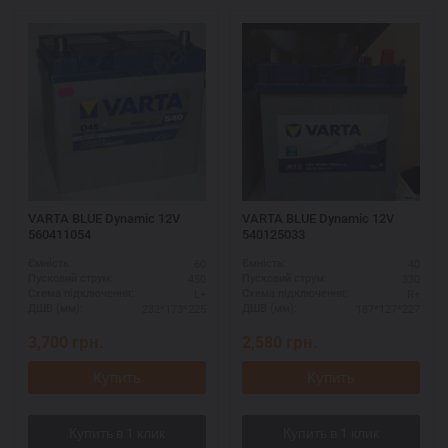
VARTA BLUE Dynamic 12V
VARTA BLUE Dynamic 12V
560411054
540125033
60
40
Ємність:
Ємність:
450
330
Пусковий струм:
Пусковий струм:
L+
R+
Схема підключення:
Схема підключення:
232*173*225
187*127*227
ДШВ (мм):
ДШВ (мм):
3,700
грн.
2,580
грн.
Купить
Купить