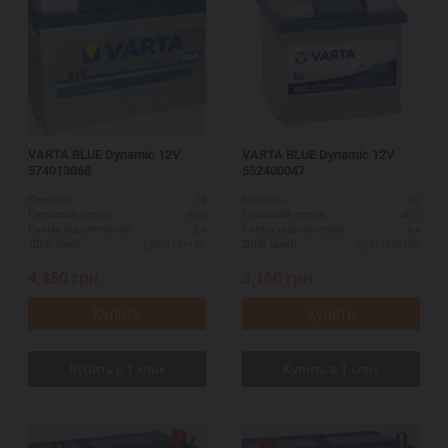
VARTA BLUE Dynamic 12V
VARTA BLUE Dynamic 12V
574013068
552400047
74
52
Ємність:
Ємність:
680
470
Пусковий струм:
Пусковий струм:
L+
R+
Схема підключення:
Схема підключення:
278*175*190
207*175*190
ДШВ (мм):
ДШВ (мм):
4,450
грн.
3,160
грн.
Купить
Купить