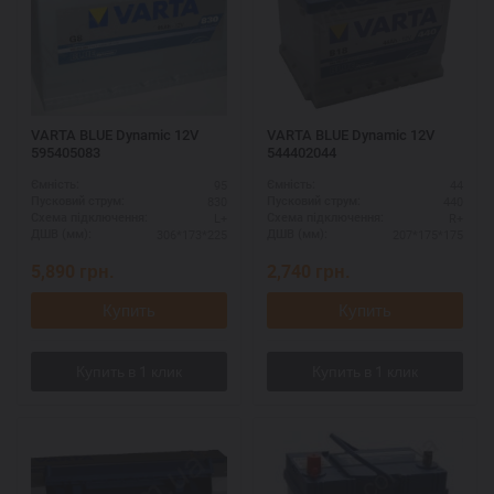
VARTA BLUE Dynamic 12V
VARTA BLUE Dynamic 12V
595405083
544402044
95
44
Ємність:
Ємність:
830
440
Пусковий струм:
Пусковий струм:
L+
R+
Схема підключення:
Схема підключення:
306*173*225
207*175*175
ДШВ (мм):
ДШВ (мм):
5,890
грн.
2,740
грн.
Купить
Купить