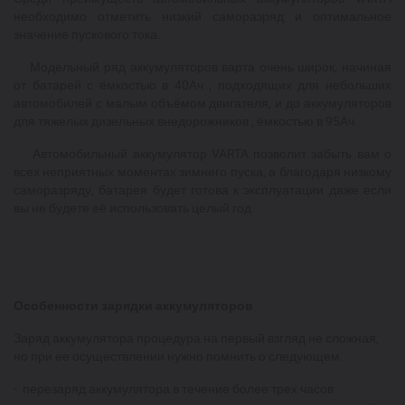
необходимо отметить низкий саморазряд и оптимальное
значение пускового тока.
Модельный ряд аккумуляторов варта очень широк, начиная
от батарей с ёмкостью в 40Aч , подходящих для небольших
автомобилей с малым объёмом двигателя, и до аккумуляторов
для тяжелых дизельных внедорожников , ёмкостью в 95Aч.
Автомобильный аккумулятор VARTA позволит забыть вам о
всех неприятных моментах зимнего пуска, а благодаря низкому
саморазряду, батарея будет готова к эксплуатации даже если
вы не будете её использовать целый год.
Особенности зарядки аккумуляторов
Заряд аккумулятора процедура на первый взгляд не сложная,
но при ее осуществлении нужно помнить о следующем:
- перезаряд аккумулятора в течение более трех часов