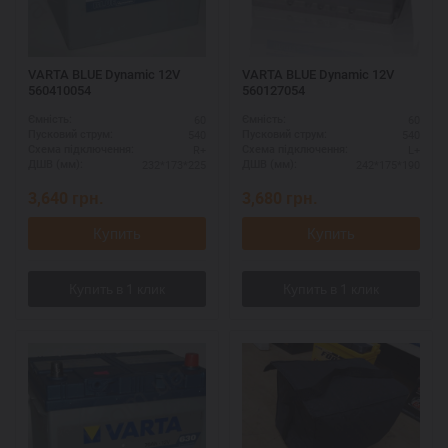
VARTA BLUE Dynamic 12V
VARTA BLUE Dynamic 12V
560410054
560127054
60
60
Ємність:
Ємність:
540
540
Пусковий струм:
Пусковий струм:
R+
L+
Схема підключення:
Схема підключення:
232*173*225
242*175*190
ДШВ (мм):
ДШВ (мм):
3,640
грн.
3,680
грн.
Купить
Купить