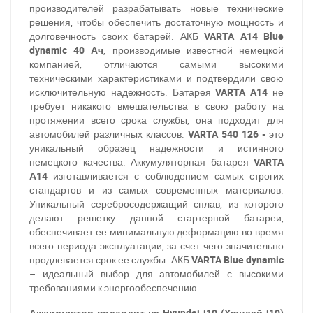
производителей разрабатывать новые технические
решения, чтобы обеспечить достаточную мощность и
долговечность своих батарей. АКБ
VARTA A14 Blue
dynamic 40 Ач
, производимые известной немецкой
компанией, отличаются самыми высокими
техническими характеристиками и подтвердили свою
исключительную надежность. Батарея
VARTA A14
не
требует никакого вмешательства в свою работу на
протяжении всего срока службы, она подходит
для
автомобилей различных классов.
VARTA 540 126 -
это
уникальный образец
надежности и истинного
немецкого качества. Аккумуляторная батарея
VARTA
А14
изготавливается с соблюдением самых строгих
стандартов и из самых современных материалов.
Уникальный серебросодержащий сплав, из которого
делают решетку данной стартерной батареи,
обеспечивает ее минимальную деформацию во время
За відсутності звязку - дзвоніть, пишіть у Viber / Telegram
всего периода эксплуатации, за счет чего значительно
(093) 600-51-11
продлевается срок ее службы. АКБ
VARTA Blue dynamic
– идеальный выбор для автомобилей с высокими
Написати в Viber
Написати в Telegram
требованиями к энергообеспечению.
Аккумулятор подходит на Hyundai i10 (Хюндай i10)