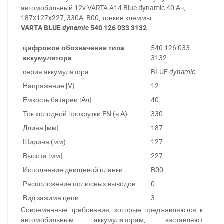
автомобильный 12v VARTA A14 Blue dynamic 40 Ач,
187x127x227, 330А, B00, тонкие клеммы
VARTA BLUE
dynamic
540 126 033 3132
цифровое обозначение типа
540 126 033
аккумулятора
3132
серия аккумулятора
BLUE
dynamic
Напряжение [V]
12
Емкость батареи [Ач]
40
Ток холодной прокрутки EN (в А)
330
Длина [мм]
187
Ширина (мм)
127
Высота [мм]
227
Исполнение днищевой планки
В00
Расположение полюсных выводов
0
Вид зажима цепи
3
Современные требования, которые предъявляются к
автомобильным аккумуляторам, заставляют