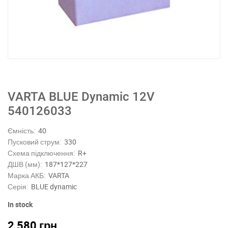
VARTA BLUE Dynamic 12V
540126033
Ємність:
40
Пусковий струм:
330
Схема підключення:
R+
ДШВ (мм):
187*127*227
Марка АКБ:
VARTA
Серія:
BLUE dynamic
In stock
2,580
грн.