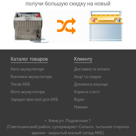
получи большую скидку на новый
Каталог товаров
Клиенту
Авто акумулятори
Доставка та оплата
Вантажні акумулятори
Акції та скидки
Тягові АКБ
Допомога покупцю
Мото акумулятори
Корисні статті
Зарядні пристрої для АКБ
Відео
Новини
г. Киев ул. Подлесная 1
(Святошинский район, супермаркет Сильпо, тыльная сторона
здания - закрытый малый склад АКБ).