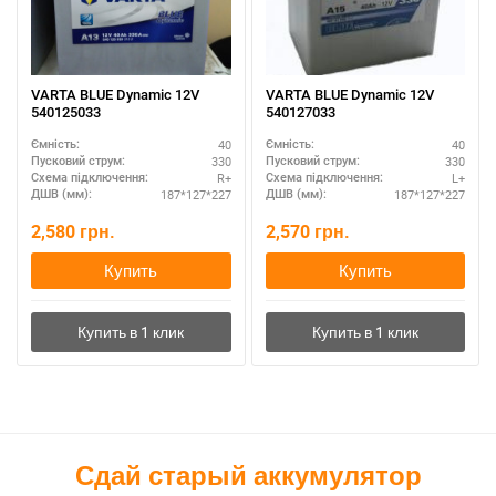
VARTA BLUE Dynamic 12V
VARTA BLUE Dynamic 12V
540125033
540127033
40
40
Ємність:
Ємність:
330
330
Пусковий струм:
Пусковий струм:
R+
L+
Схема підключення:
Схема підключення:
187*127*227
187*127*227
ДШВ (мм):
ДШВ (мм):
2,580
грн.
2,570
грн.
Купить
Купить
Сдай старый аккумулятор