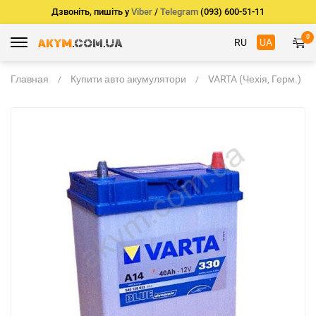
Дзвоніть, пишіть у
Viber
/
Telegram
(093) 600-51-11
0
RU
UA
Главная
Купити авто акумулятори
VARTA (Чехія, Герм.)