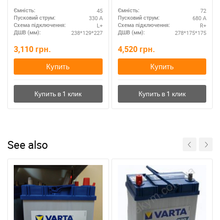
45
72
Ємність:
Ємність:
330 А
680 А
Пусковий струм:
Пусковий струм:
L+
R+
Схема підключення:
Схема підключення:
238*129*227
278*175*175
ДШВ (мм):
ДШВ (мм):
3,110
грн.
4,520
грн.
Купить
Купить
See also