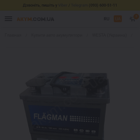
Дзвоніть, пишіть у
Viber
/
Telegram
(093) 600-51-11
0
RU
UA
Главная
Купити авто акумулятори
WESTA (Украина)
F