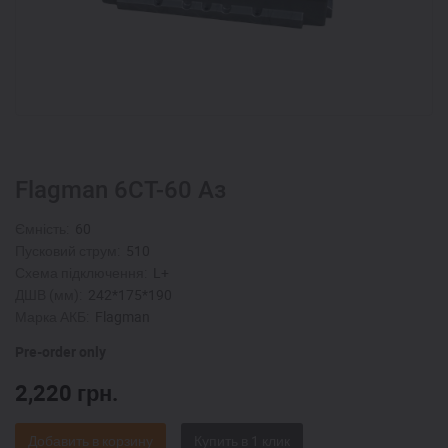
Flagman 6СТ-60 Аз
Ємність:
60
Пусковий струм:
510
Схема підключення:
L+
ДШВ (мм):
242*175*190
Марка АКБ:
Flagman
Pre-order only
2,220
грн.
Добавить в корзину