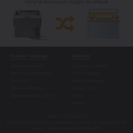
получи большую скидку на новый
Каталог товаров
Клиенту
Авто акумулятори
Доставка та оплата
Вантажні акумулятори
Акції та скидки
Тягові АКБ
Допомога покупцю
Мото акумулятори
Корисні статті
Зарядні пристрої для АКБ
Відео
Новини
г. Киев ул. Подлесная 1
(Святошинский район, супермаркет Сильпо, тыльная сторона
здания - закрытый малый склад АКБ).