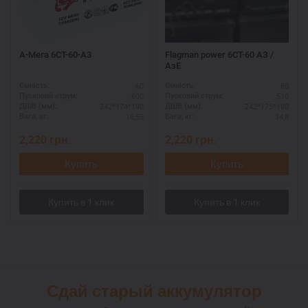
А-Мега 6СТ-60-А3
Flagman power 6CТ-60 АЗ /
АзЕ
60
60
Ємність:
Ємність:
600
510
Пусковий струм:
Пусковий струм:
242*174*190
242*175*190
ДШВ (мм):
ДШВ (мм):
16,55
14,8
Вага, кг:
Вага, кг:
2,220
грн.
2,220
грн.
Купить
Купить
Сдай старый аккумулятор