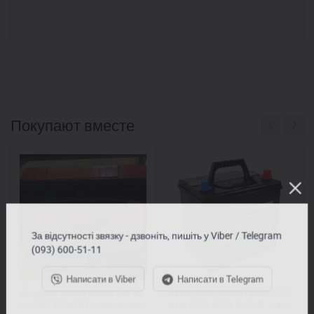
Покупают вместе
За відсутності звязку - дзвоніть, пишіть у Viber / Telegram
(093) 600-51-11
Написати в Viber
Написати в Telegram
Шнайдер аккумулятор 545 65
Автоаккумулятор MANFORCE
— 45Ah 360A (R+), надёжная
Asia 60Ah 600A R+ SMF – для