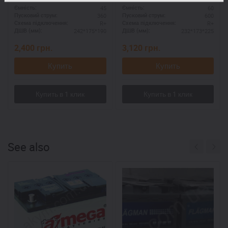
АКБ 12V евроразмер
сложных условий
45
60
Ємність:
Ємність:
360
600
Пусковий струм:
Пусковий струм:
R+
R+
Схема підключення:
Схема підключення:
242*175*190
232*173*225
ДШВ (мм):
ДШВ (мм):
2,400
грн.
3,120
грн.
Купить
Купить
See also