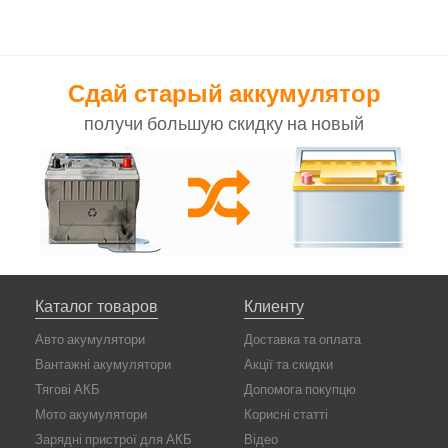
Сдай старый аккумулятор
получи большую скидку на новый
Каталог товаров
Клиенту
Авто акумулятори
Доставка та оплата
Вантажні акумулятори
Акції та скидки
Тягові АКБ
Допомога покупцю
Мото акумулятори
Корисні статті
Зарядні пристрої для АКБ
Відео