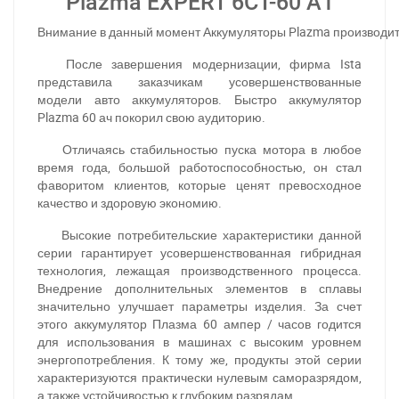
Plazma EXPERT 6СТ-60 А1
Внимание в данный момент Аккумуляторы Plazma
 производит
После завершения модернизации, фирма Ista
представила заказчикам усовершенствованные
модели авто аккумуляторов. Быстро аккумулятор
Plazma 60 ач покорил свою аудиторию.
Отличаясь стабильностью пуска мотора в любое
время года, большой работоспособностью, он стал
фаворитом клиентов, которые ценят превосходное
качество и здоровую экономию.
Высокие потребительские характеристики данной
серии гарантирует усовершенствованная гибридная
технология, лежащая производственного процесса.
Внедрение дополнительных элементов в сплавы
значительно улучшает параметры изделия. За счет
этого аккумулятор Плазма 60 ампер / часов годится
для использования в машинах с высоким уровнем
энергопотребления. К тому же, продукты этой серии
характеризуются практически нулевым саморазрядом,
а также устойчивостью к глубоким разрядам.