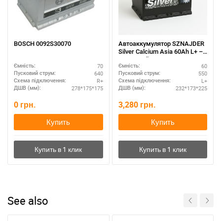
BOSCH 0092S30070
Автоаккумулятор SZNAJDER
Silver Calcium Asia 60Аh L+ –
азиатский типоразмер
70
60
Ємність:
Ємність:
640
550
Пусковий струм:
Пусковий струм:
R+
L+
Схема підключення:
Схема підключення:
278*175*175
232*173*225
ДШВ (мм):
ДШВ (мм):
0
грн.
3,280
грн.
Купить
Купить
See also