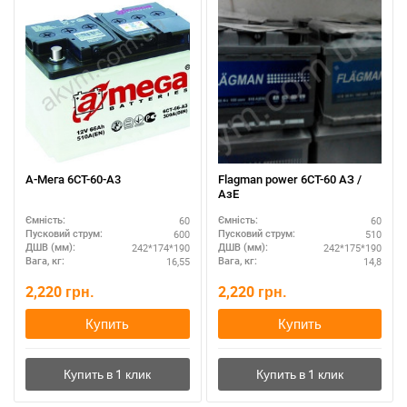
А-Мега 6СТ-60-А3
Flagman power 6CТ-60 АЗ /
АзЕ
60
60
Ємність:
Ємність:
600
510
Пусковий струм:
Пусковий струм:
242*174*190
242*175*190
ДШВ (мм):
ДШВ (мм):
16,55
14,8
Вага, кг:
Вага, кг:
2,220
грн.
2,220
грн.
Купить
Купить