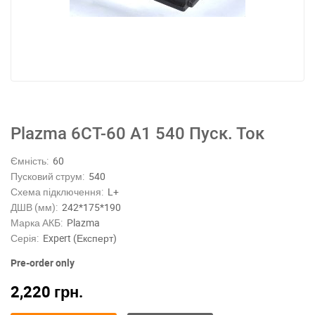
Plazma 6СТ-60 А1 540 Пуск. Ток
Ємність:
60
Пусковий струм:
540
Схема підключення:
L+
ДШВ (мм):
242*175*190
Марка АКБ:
Plazma
Серія:
Expert (Експерт)
Pre-order only
2,220
грн.