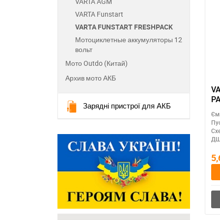
VARTA AGM
VARTA Funstart
VARTA FUNSTART FRESHPACK
Мотоциклетные аккумуляторы 12
вольт
Мото Outdo (Китай)
Архив мото АКБ
VA
PA
Зарядні пристрої для АКБ
Єм
Пу
Сх
ДШ
5