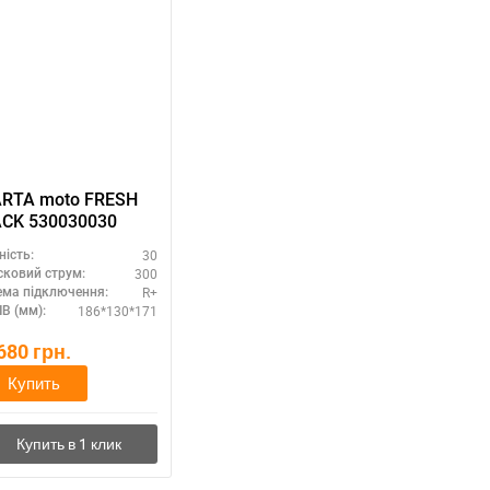
RTA moto FRESH
CK 530030030
30
ність:
300
сковий струм:
R+
ема підключення:
186*130*171
В (мм):
,680
грн.
Купить