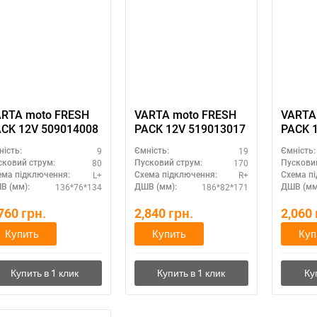
RTA moto FRESH
VARTA moto FRESH
VARTA
CK 12V 509014008
PACK 12V 519013017
PACK 
9
19
ність:
Ємність:
Ємність:
80
170
сковий струм:
Пусковий струм:
Пускови
L+
R+
ема підключення:
Схема підключення:
Схема п
136*76*134
186*82*171
В (мм):
ДШВ (мм):
ДШВ (мм
,760
грн.
2,840
грн.
2,060
Купить
Купить
Куп