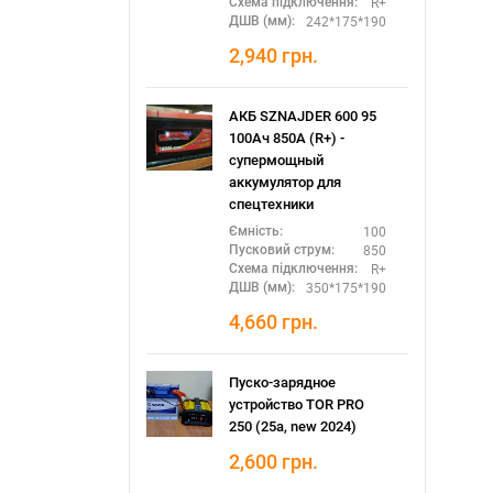
R+
Схема підключення:
242*175*190
ДШВ (мм):
2,940
грн.
АКБ SZNAJDER 600 95
100Ач 850А (R+) -
супермощный
аккумулятор для
спецтехники
100
Ємність:
850
Пусковий струм:
R+
Схема підключення:
350*175*190
ДШВ (мм):
4,660
грн.
Пуско-зарядное
устройство TOR PRO
250 (25а, new 2024)
2,600
грн.