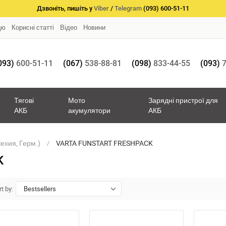
Дзвоніть, пишіть у
Viber
/
Telegram
(093) 600-51-11
цю
Корисні статті
Відео
Новини
093)
600-51-11
(067)
538-88-81
(098)
833-44-55
(093)
7
Тягові
Мото
Зарядні пристрої для
АКБ
акумулятори
АКБ
ехия, Герм.)
VARTA FUNSTART FRESHPACK
K
t by:
Bestsellers