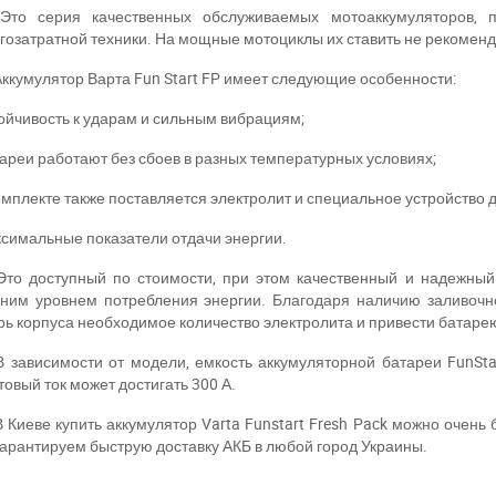
Это серия качественных обслуживаемых мотоаккумуляторов, 
гозатратной техники. На мощные мотоциклы их ставить не рекоменд
Аккумулятор Варта Fun Start FP имеет следующие особенности:
ойчивость к ударам и сильным вибрациям;
а відсутності звязку - дзвоніть, пишіть у Viber / Telegram (093) 600-51-
ареи работают без сбоев в разных температурных условиях;
Написати в Viber
Написати в Telegram
омплекте также поставляется электролит и специальное устройство д
симальные показатели отдачи энергии.
Это доступный по стоимости, при этом качественный и надежный
ним уровнем потребления энергии. Благодаря наличию заливочно
рь корпуса необходимое количество электролита и привести батаре
В зависимости от модели, емкость аккумуляторной батареи FunStar
товый ток может достигать 300 А.
В Киеве купить аккумулятор
Varta
Funstart
Fresh
Pack
можно очень б
арантируем быструю доставку АКБ в любой город Украины.