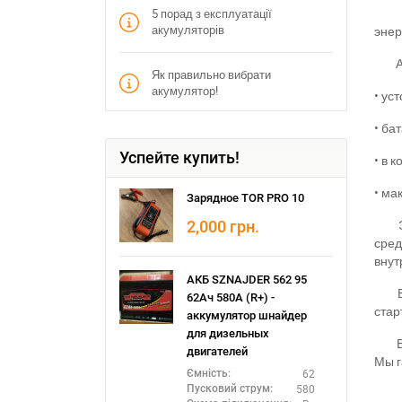
5 порад з експлуатації
акумуляторів
энер
Як правильно вибрати
акумулятор!
•
уст
З
•
бат
Успейте купить!
•
в к
•
мак
Зарядное TOR PRO 10
2,000
грн.
сред
внут
АКБ SZNAJDER 562 95
62Ач 580А (R+) -
стар
аккумулятор шнайдер
для дизельных
двигателей
Мы г
62
Ємність:
580
Пусковий струм: