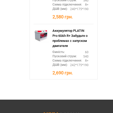
540
Пусковий струм:
R+
Схема підключення:
240*175*190
ДШВ (мм):
2,580
грн.
Аккумулятор PLATIN
Pro 60Ah R+ Забудьте о
проблемах с запуском
двигателя
60
Ємність:
540
Пусковий струм:
R+
Схема підключення:
242*175*190
ДШВ (мм):
2,690
грн.