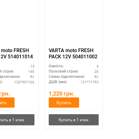
 moto FRESH
VARTA moto FRESH
12V 514011014
PACK 12V 504011002
14
4
Ємність:
140
20
й струм:
Пусковий струм:
R+
R+
ідключення:
Схема підключення:
136*90*166
121*71*93
):
ДШВ (мм):
грн.
1,220
грн.
ить
Купить