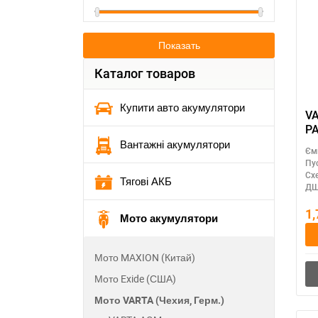
Показать
Каталог товаров
Купити авто акумулятори
VA
PA
Вантажні акумулятори
Єм
Пу
Сх
Тягові АКБ
ДШ
1
Мото акумулятори
Мото MAXION (Китай)
Мото Exide (США)
Мото VARTA (Чехия, Герм.)