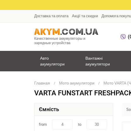
Доставка та оплата
Акції та скидки
Допомога покуп
(
Качественные аккумуляторы и
зарядные устройства
Авто
Вантажні
акумулятори
акумулятори
Главная
Мото акумулятори
Мото VARTA (Ч
VARTA FUNSTART FRESHPAC
Ємність
Sor
from
to