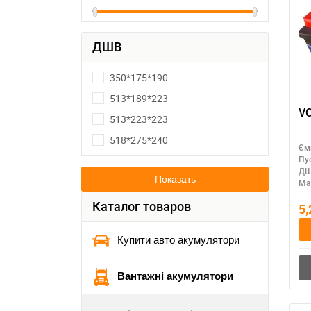
ДШВ
350*175*190
513*189*223
VO
513*223*223
518*275*240
Єм
Пу
ДШ
Показать
Ма
Каталог товаров
5
Купити авто акумулятори
Вантажні акумулятори