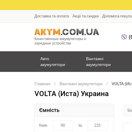
Доставка та оплата
Акції та скидки
Допомога покуп
(
Качественные аккумуляторы и
зарядные устройства
Авто
Вантажні
акумулятори
акумулятори
Главная
Вантажні акумулятори
VOLTA (Ис
VOLTA (Иста) Украина
Ємність
Sor
from
to