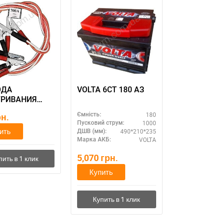
ОДА
VOLTA 6СТ 180 АЗ
УРИВАНИЯ
, которые не
180
рн.
Ємність:
при запуске
1000
Пусковий струм:
, 3,2 м
ить
490*210*235
ДШВ (мм):
VOLTA
Марка АКБ:
5,070
грн.
Купить