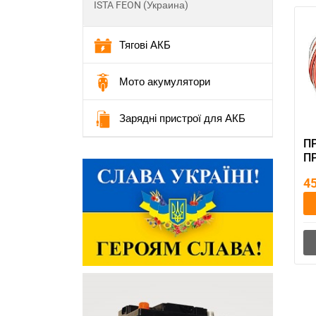
ISTA FEON (Украина)
Тягові АКБ
Мото акумулятори
Зарядні пристрої для АКБ
П
П
АИ
4
го
70