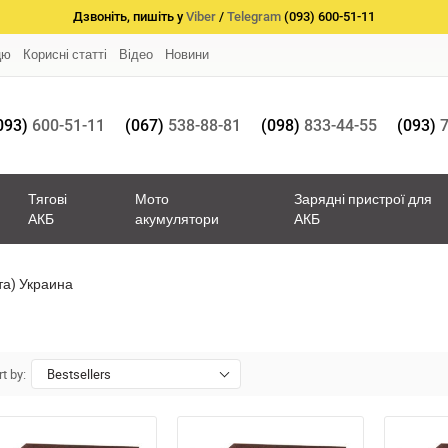
Дзвоніть, пишіть у
Viber
/
Telegram
(093) 600-51-11
цю
Корисні статті
Відео
Новини
093)
600-51-11
(067)
538-88-81
(098)
833-44-55
(093)
7
Тягові
Мото
Зарядні пристрої для
АКБ
акумулятори
АКБ
та) Украина
t by:
Bestsellers