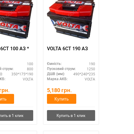
VOLTA 6СТ 100 АЗ *
VOLTA 6СТ 190 АЗ
100
190
Ємність:
800
1250
й струм:
Пусковий струм:
350*175*190
490*240*235
):
ДШВ (мм):
VOLTA
VOLTA
КБ:
Марка АКБ:
грн.
5,180
грн.
ить
Купить