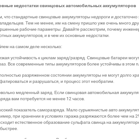
овные недостатки свинцовых автомобильных аккумуляторов
м, что стандартные свинцовые аккумуляторы недороги и достаточн
владельцев. Тем не менее, им на смену пришло уже очень много дру
ршенные рабочие параметры. Давайте рассмотрим, почему инженер
отных аккумуляторов, и в чем их основные недостатки.
лем на самом деле несколько:
изкая устойчивость к циклам заряд/разряд. Свинцовые батареи могу
раз. Все современные типы аккумуляторов более устойчивы в этом п
 полностью разряженном состоянии аккумуляторы не могут долго хра
фатироваться и разрушаться, и процесс этот необратим.
овольно медленный заряд. Если свинцовая автомобильная аккумуля
аряда вам потребуется не менее 12 часов.
ысокий показатель саморазряда. Мало сурьмянистые авто аккумуля
имер, при хранении в условиях гаража разряжаются более чем на 2%
сходит естественное образование сульфата свинца на аккумулятор
быстрее.