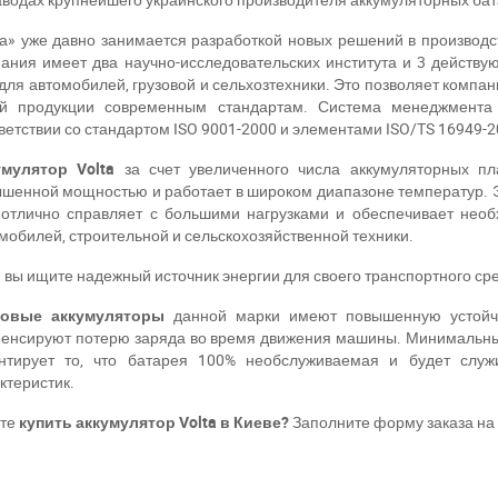
а» уже давно занимается разработкой новых решений в производс
ания имеет два научно-исследовательских института и 3 действу
для автомобилей, грузовой и сельхозтехники. Это позволяет компан
ей продукции современным стандартам. Система менеджмента 
ветствии со стандартом ISO 9001-2000 и элементами ISO/TS 16949-2
умулятор Volta
за счет увеличенного числа аккумуляторных п
шенной мощностью и работает в широком диапазоне температур. Эта
отлично справляет с большими нагрузками и обеспечивает необ
мобилей, строительной и сельскохозяйственной техники.
 вы ищите надежный источник энергии для своего транспортного ср
зовые аккумуляторы
данной марки имеют повышенную устойчи
енсируют потерю заряда во время движения машины. Минимальны
антирует то, что батарея 100% необслуживаемая и будет служ
ктеристик.
ите
купить аккумулятор
Volta в Киеве?
Заполните форму заказа на