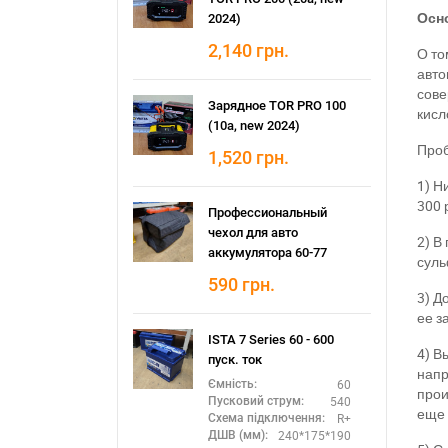
Осн
2024)
2,140
грн.
О то
авто
сове
Зарядное TOR PRO 100
кисл
(10а, new 2024)
Проб
1,520
грн.
1) Н
300 
Профессиональный
чехол для авто
2) В
аккумулятора 60-77
суль
590
грн.
3) Д
ее з
ISTA 7 Series 60 - 600
4) В
пуск. ток
напр
60
Ємність:
прои
540
Пусковий струм:
еще 
R+
Схема підключення:
240*175*190
ДШВ (мм):