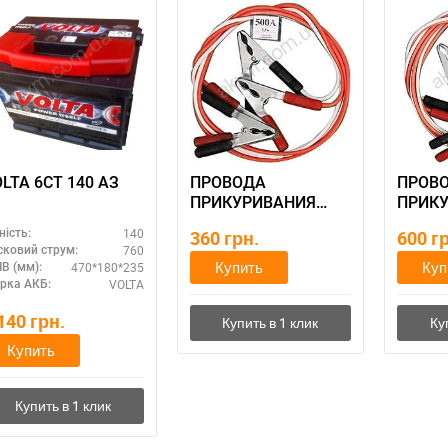
LTA 6СТ 140 АЗ
ПРОВОДА
ПРОВ
ПРИКУРИВАНИЯ
ПРИК
АИДАм, которые не
АИДАм
140
ність:
360
грн.
600
г
горят при запуске
горят 
760
сковий струм:
500, 2,2 м
700 ач
Купить
Куп
470*180*235
В (мм):
VOLTA
рка АКБ:
,140
грн.
Купить