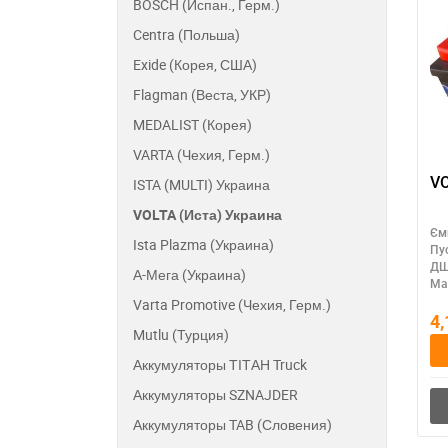
BOSCH (Испан., Герм.)
Centra (Польша)
Exide (Корея, США)
Flagman (Веста, УКР)
MEDALIST (Корея)
VARTA (Чехия, Герм.)
VO
ISTA (MULTI) Украина
VOLTA (Иста) Украина
Єм
Ista Plazma (Украина)
Пу
ДШ
А-Мега (Украина)
Ма
Varta Promotive (Чехия, Герм.)
4
Mutlu (Турция)
Аккумуляторы ТІТАН Truck
Аккумуляторы SZNAJDER
Аккумуляторы TAB (Словения)