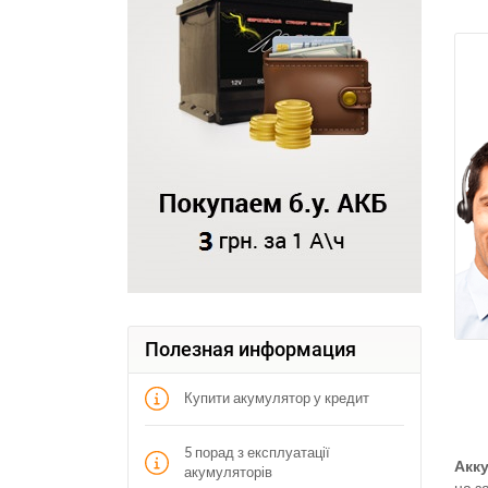
З
Полезная информация
Купити акумулятор у кредит
5 порад з експлуатації
Акк
акумуляторів
на з