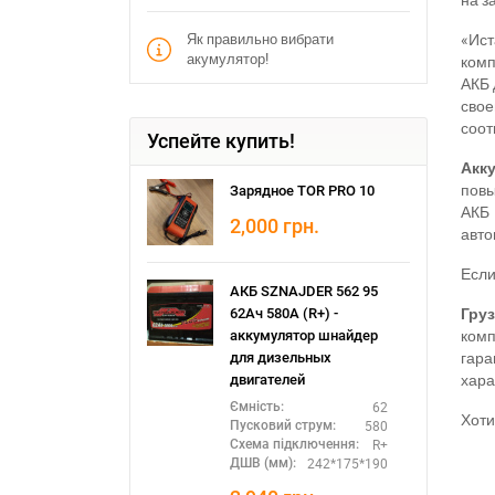
«Ист
Як правильно вибрати
акумулятор!
комп
АКБ 
сво
соот
Успейте купить!
Акк
повы
Зарядное TOR PRO 10
АКБ 
2,000
грн.
авто
Если
АКБ SZNAJDER 562 95
Гру
62Ач 580А (R+) -
комп
аккумулятор шнайдер
гар
для дизельных
хара
двигателей
62
Ємність:
Хот
580
Пусковий струм:
R+
Схема підключення:
242*175*190
ДШВ (мм):