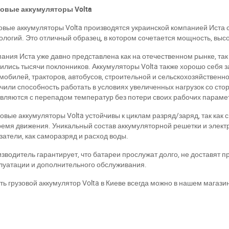
зовые аккумуляторы Volta
овые аккумуляторы Volta производятся украинской компанией Иста
ологий. Это отличный образец, в котором сочетается мощность, выс
ания Иста уже давно представлена как на отечественном рынке, так 
ились тысячи поклонников. Аккумуляторы Volta также хорошо себя 
мобилей, тракторов, автобусов, строительной и сельскохозяйственн
чили способность работать в условиях увеличенных нагрузок со сто
вляются с перепадом температур без потери своих рабочих парамет
овые аккумуляторы Volta устойчивы к циклам разряд/заряд, так как
ремя движения. Уникальный состав аккумуляторной решетки и элект
затели, как саморазряд и расход воды.
зводитель гарантирует, что батареи прослужат долго, не доставят п
луатации и дополнительного обслуживания.
ть грузовой аккумулятор Volta в Киеве всегда можно в нашем магази