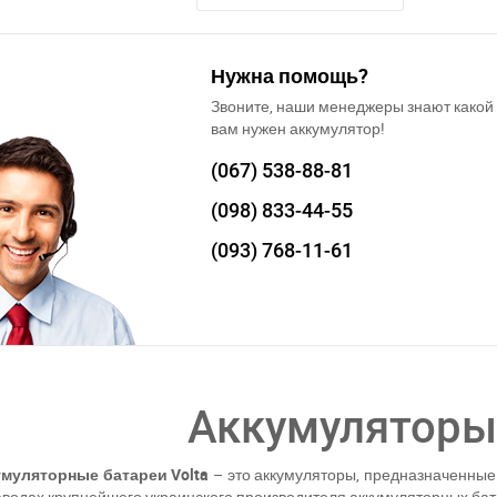
Нужна помощь?
Звоните, наши менеджеры знают какой
вам нужен аккумулятор!
(067)
538-88-81
(098)
833-44-55
(093)
768-11-61
а відсутності звязку - дзвоніть, пишіть у Viber / Telegram (093) 600-51-
Написати в Viber
Написати в Telegram
Аккумуляторы
умуляторные батареи Volta
– это аккумуляторы, предназначенные 
аводах крупнейшего украинского производителя аккумуляторных бат