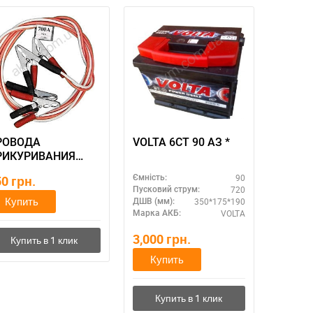
РОВОДА
VOLTA 6СТ 90 АЗ *
РИКУРИВАНИЯ
ДАм, которые не
90
50
грн.
Ємність:
рят при запуске
720
Пусковий струм:
0, 2,2 м
Купить
350*175*190
ДШВ (мм):
VOLTA
Марка АКБ:
3,000
грн.
Купить