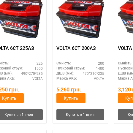
LTA 6СТ 225АЗ
VOLTA 6СТ 200АЗ
225
200
ність:
Ємність:
Ємність:
1500
1400
сковий струм:
Пусковий струм:
Пускови
490*270*235
470*210*235
В (мм):
ДШВ (мм):
ДШВ (мм
VOLTA
VOLTA
рка АКБ:
Марка АКБ:
Марка А
,250
грн.
5,260
грн.
3,120
Купить
Купить
Куп