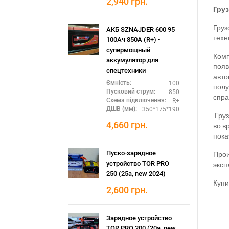
2,940
грн.
Гру
Груз
АКБ SZNAJDER 600 95
техн
100Ач 850А (R+) -
супермощный
Комп
аккумулятор для
появ
спецтехники
авто
100
Ємність:
полу
850
Пусковий струм:
спра
R+
Схема підключення:
350*175*190
ДШВ (мм):
Груз
4,660
грн.
во в
пока
Прои
Пуско-зарядное
эксп
устройство TOR PRO
250 (25а, new 2024)
Купи
2,600
грн.
Зарядное устройство
TOR PRO 200 (20а, new