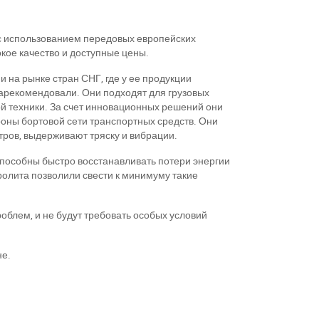
 с использованием передовых европейских
окое качество и доступные цены.
и на рынке стран СНГ, где у ее продукции
зарекомендовали. Они подходят для грузовых
ой техники. За счет инновационных решений они
роны бортовой сети транспортных средств. Они
ров, выдерживают тряску и вибрации.
 способны быстро восстанавливать потери энергии
ролита позволили свести к минимуму такие
роблем, и не будут требовать особых условий
не.