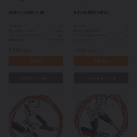
BOSCH 0092S40130
BOSCH 0092S40100
95
80
Ємність:
Ємність:
800 А
740
Пусковий струм:
Пусковий струм:
R+
R+
Схема підключення:
Схема підключення:
353*175*190
315*175*175
ДШВ (мм):
ДШВ (мм):
5,850
грн.
4,960
грн.
Купить
Купить