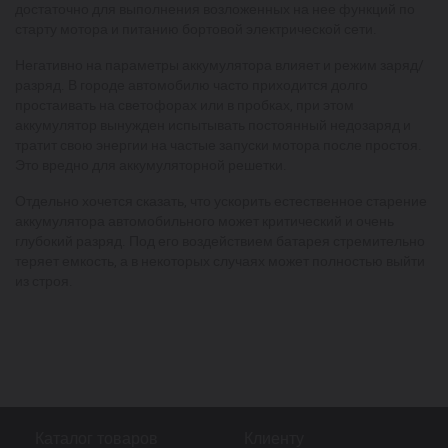
достаточно для выполнения возложенных на нее функций по
старту мотора и питанию бортовой электрической сети.
Негативно на параметры аккумулятора влияет и режим заряд/
разряд. В городе автомобилю часто приходится долго
простаивать на светофорах или в пробках, при этом
аккумулятор вынужден испытывать постоянный недозаряд и
тратит свою энергии на частые запуски мотора после простоя.
Это вредно для аккумуляторной решетки.
Отдельно хочется сказать, что ускорить естественное старение
аккумулятора автомобильного может критический и очень
глубокий разряд. Под его воздействием батарея стремительно
теряет емкость, а в некоторых случаях может полностью выйти
из строя.
Каталог товаров
Клиенту