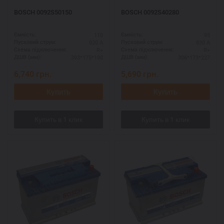
BOSCH 0092S50150
BOSCH 0092S40280
110
95
Ємність:
Ємність:
920 А
830 А
Пусковий струм:
Пусковий струм:
R+
R+
Схема підключення:
Схема підключення:
393*175*190
306*173*227
ДШВ (мм):
ДШВ (мм):
6,740
грн.
5,690
грн.
Купить
Купить