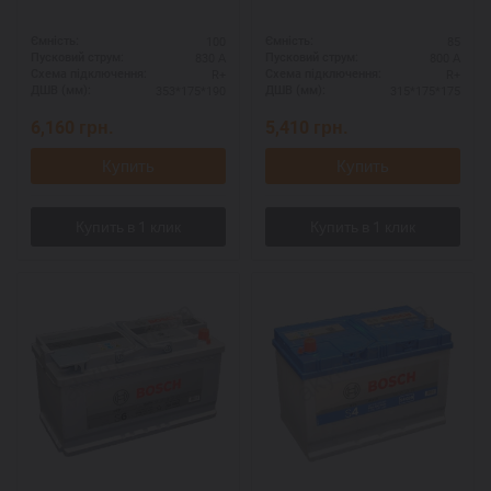
100
85
Ємність:
Ємність:
830 А
800 А
Пусковий струм:
Пусковий струм:
R+
R+
Схема підключення:
Схема підключення:
353*175*190
315*175*175
ДШВ (мм):
ДШВ (мм):
6,160
грн.
5,410
грн.
Купить
Купить