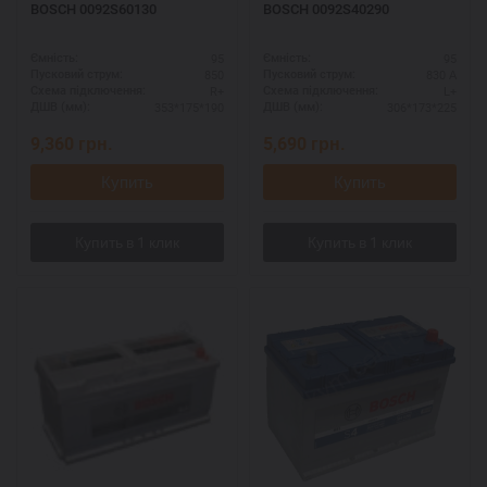
BOSCH 0092S60130
BOSCH 0092S40290
95
95
Ємність:
Ємність:
850
830 А
Пусковий струм:
Пусковий струм:
R+
L+
Схема підключення:
Схема підключення:
353*175*190
306*173*225
ДШВ (мм):
ДШВ (мм):
9,360
грн.
5,690
грн.
Купить
Купить