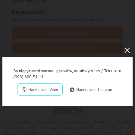
(093)
768-11-61
Перезвонить?
Наш консультант сделает это в течение 3 минут!
Перезвонить мне
Подобрать аккумулятор
Начать ЧАТ
За відсутності звязку - дзвоніть, пишіть у Viber / Telegram
(093) 600-51-11
Написати в Viber
Написати в Telegram
Грузовые аккумуляторы
BOSCH
Грузовые автомобили нуждаются в большем объеме
энергии, чем легковые. Это связано не только с
использованием более мощного двигателя, но и с более