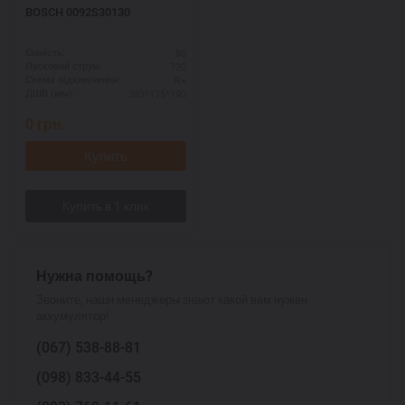
BOSCH 0092S30130
90
Ємність:
720
Пусковий струм:
R+
Схема підключення:
353*175*190
ДШВ (мм):
0
грн.
Купить
Нужна помощь?
Звоните, наши менеджеры знают какой вам нужен
аккумулятор!
(067)
538-88-81
(098)
833-44-55