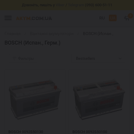
Дзвоніть, пишіть у
Viber
/
Telegram
(093) 600-51-11
0
RU
UA
Главная
Вантажні акумулятори
BOSCH (Испан.,
Герм.)
BOSCH (Испан., Герм.)
Фильтры
Bestsellers
BOSCH 0092S50130
BOSCH 0092S50100