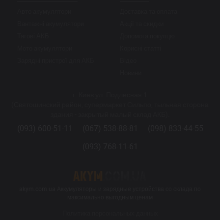
Авто акумулятори
Доставка та оплата
Вантажні акумулятори
Акції та скидки
Тягові АКБ
Допомога покупцю
Мото акумулятори
Корисні статті
Зарядні пристрої для АКБ
Відео
Новини
г. Киев ул. Подлесная 1
(Святошинский район, супермаркет Сильпо, тыльная сторона
здания - закрытый малый склад АКБ).
(093) 600-51-11
(067) 538-88-81
(098) 833-44-55
(093) 768-11-61
akym.com.ua Аккумуляторы и зарядные устройства со склада по
максимально выгодным ценам
Политика персональных данных