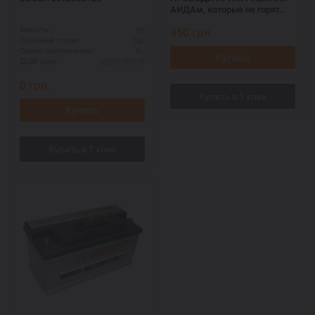
АИДАм, которые не горят
при запуске 700, 2,2 м
88
450
грн.
Ємність:
740
Пусковий струм:
R+
Схема підключення:
Купить
353*175*175
ДШВ (мм):
0
грн.
Купить